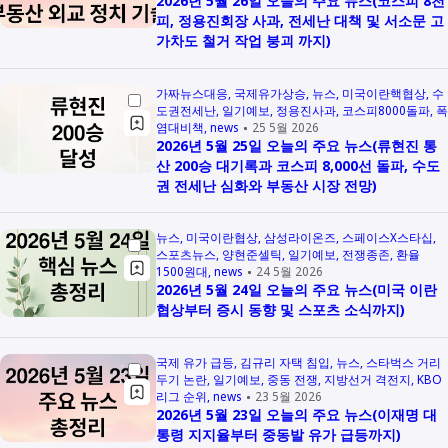
2026년 5월 26일 오늘의 주요 뉴스(코스피 8천
피, 정용진회장 사과, 전세난 대책 및 서소문 고
가차도 철거 작업 붕괴 까지)
가짜뉴스대응
국제유가상승
뉴스
미국이란핵협상
수
도권전세난
일기예보
정용진사과
코스피8000돌파
폭
염대비책
news
25 5월 2026
2026년 5월 25일 오늘의 주요 뉴스(류현진 통
산 200승 대기록과 코스피 8,000선 돌파, 수도
권 전세난 심화와 부동산 시장 전망)
뉴스
미국이란협상
삼성라이온즈
스페이스X스타십
스포츠뉴스
양현준셀틱
일기예보
전쟁종존
환율
1500원대
news
24 5월 2026
2026년 5월 24일 오늘의 주요 뉴스(미국 이란
협상부터 증시 동향 및 스포츠 소식까지)
국제 유가 급등
김규리 자택 침입
뉴스
스타벅스 거리
두기 논란
일기예보
중동 전쟁
지방선거 격전지
KBO
리그 순위
news
23 5월 2026
2026년 5월 23일 오늘의 주요 뉴스(이재명 대
통령 지지율부터 중동발 유가 급등까지)