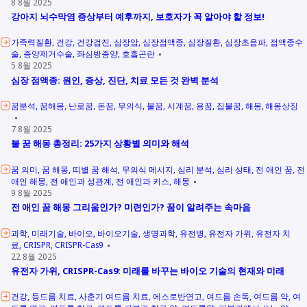
8 8월 2025
강아지 뇌수막염 증상부터 예후까지, 보호자가 꼭 알아야 할 정보!
가족력질환
건강
건강검진
심장암
심장점액종
심장질환
심장초음파
점액종수
술
종양제거수술
좌심방종양
호흡곤란
5 8월 2025
심장 점액종: 원인, 증상, 진단, 치료 모든 것 완벽 분석
꿈분석
꿈해몽
난로꿈
돈꿈
무의식
불꿈
시계꿈
용꿈
집불꿈
해몽
해몽상징
7 8월 2025
불 꿈 해몽 총정리: 25가지 상황별 의미와 해석
꿈 의미
꿈 해몽
띠별 꿈 해석
무의식 메시지
심리 분석
심리 상태
전 애인 꿈
전
애인 해몽
전 애인과 성관계
전 애인과 키스
해몽
9 8월 2025
전 애인 꿈 해몽 그리움인가? 미련인가? 꿈이 알려주는 속마음
과학
미래기술
바이오
바이오기술
생명과학
유전병
유전자 가위
유전자 치
료
CRISPR
CRISPR-Cas9
22 8월 2025
유전자 가위, CRISPR-Cas9: 미래를 바꾸는 바이오 기술의 현재와 미래
건강
등드름 치료
사춘기 여드름 치료
에스로반연고
여드름 손독
여드름 약
여