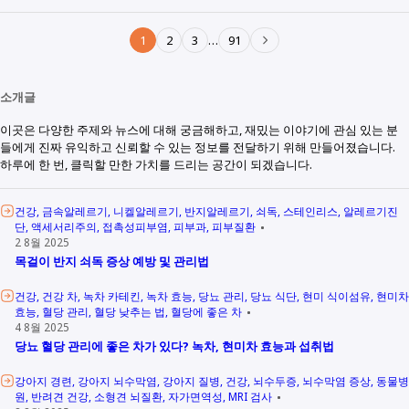
1
2
3
…
91
소개글
이곳은 다양한 주제와 뉴스에 대해 궁금해하고, 재밌는 이야기에 관심 있는 분
들에게 진짜 유익하고 신뢰할 수 있는 정보를 전달하기 위해 만들어졌습니다.
하루에 한 번, 클릭할 만한 가치를 드리는 공간이 되겠습니다.
건강
금속알레르기
니켈알레르기
반지알레르기
쇠독
스테인리스
알레르기진
단
액세서리주의
접촉성피부염
피부과
피부질환
2 8월 2025
목걸이 반지 쇠독 증상 예방 및 관리법
건강
건강 차
녹차 카테킨
녹차 효능
당뇨 관리
당뇨 식단
현미 식이섬유
현미차
효능
혈당 관리
혈당 낮추는 법
혈당에 좋은 차
4 8월 2025
당뇨 혈당 관리에 좋은 차가 있다? 녹차, 현미차 효능과 섭취법
강아지 경련
강아지 뇌수막염
강아지 질병
건강
뇌수두증
뇌수막염 증상
동물병
원
반려견 건강
소형견 뇌질환
자가면역성
MRI 검사