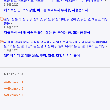
드름 연고
여드름 치료
여드름 피부과 치료 약
여드름약
피부과에서 쓰는 약
9 8월 2025
에스로반 연고: 모낭염, 여드름 효과부터 부작용, 사용법까지
길몽
꿈 분석
꿈 상징
꿈해몽
닭 꿈
닭 꿈 의미
닭 꿈해몽
닭똥 꿈
재물운
해몽
흉몽
9 8월 2025
재물운 상승? 닭 꿈해몽 풀이: 잡는 꿈, 죽이는 꿈, 쪼는 꿈 분석
꿈 해몽
엘리베이터 고장꿈
엘리베이터 멈추는꿈
엘리베이터 심리
엘리베이터
올라가는 꿈
엘베 갇히는꿈
엘베 꿈 해몽
엘베 내려가는 꿈
엘베 추락꿈
해몽
5 8월 2025
엘리베이터 꿈 해몽 상승, 추락, 멈춤, 갇힘의 의미 분석
Other Links
Example 1
Example 2
Example 3