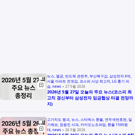
뉴스
멸공
반도체 관련주
부산북구갑
삼성전자 6억
서울 아파트 전셋값
코스피 사상 최고치
LG 흉기 피
습
news
27 5월 2026
2026년 5월 27일 오늘의 주요 뉴스(코스피 최
고치 경신부터 삼성전자 임금협상 타결 전망까
지)
고가차도 붕괴
뉴스
스타벅스 환불
연두색번호판
일
기예보
정용진 사과
카카오노조파업
환율 1500원
대
news
26 5월 2026