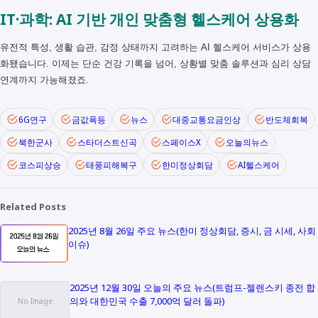
IT·과학: AI 기반 개인 맞춤형 헬스케어 상용화
유전적 특성, 생활 습관, 감정 상태까지 고려하는 AI 헬스케어 서비스가 상용
화됐습니다. 이제는 단순 건강 기록을 넘어, 상황별 맞춤 솔루션과 심리 상담
연계까지 가능해졌죠.
6G연구
금값폭등
뉴스
대중교통요금인상
반도체회복
북한군사
스타더스트신곡
스페이스X
오늘의뉴스
코스피상승
태풍피해복구
한미정상회담
AI헬스케어
Related Posts
2025년 8월 26일 주요 뉴스(한미 정상회담, 증시, 금 시세, 사회
이슈)
2025년 12월 30일 오늘의 주요 뉴스(트럼프-젤렌스키 종전 합
의와 대한민국 수출 7,000억 달러 돌파)