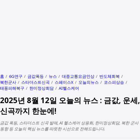
홈
6G연구
금값폭등
뉴스
대중교통요금인상
반도체회복
북한군사
스타더스트신곡
스페이스X
오늘의뉴스
코스피상승
태풍피해복구
한미정상회담
AI헬스케어
2025년 8월 12일 오늘의 뉴스 : 금값, 운세,
신곡까지 한눈에!
금값 폭등, 스타더스트 신곡 발매, AI 헬스케어 상용화, 한미정상회담, 북한 군사
동향 등 오늘의 핵심 뉴스를 따뜻한 시선으로 전해드립니다.