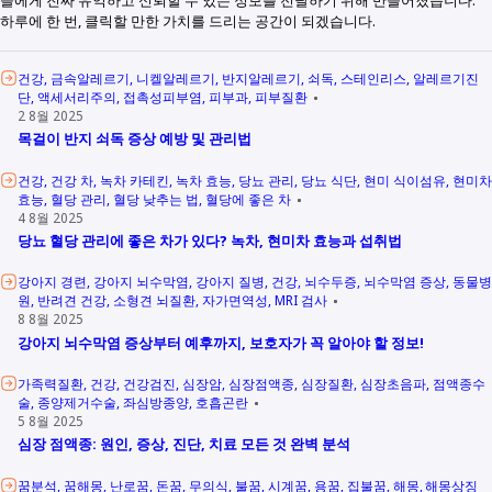
들에게 진짜 유익하고 신뢰할 수 있는 정보를 전달하기 위해 만들어졌습니다.
하루에 한 번, 클릭할 만한 가치를 드리는 공간이 되겠습니다.
건강
금속알레르기
니켈알레르기
반지알레르기
쇠독
스테인리스
알레르기진
단
액세서리주의
접촉성피부염
피부과
피부질환
2 8월 2025
목걸이 반지 쇠독 증상 예방 및 관리법
건강
건강 차
녹차 카테킨
녹차 효능
당뇨 관리
당뇨 식단
현미 식이섬유
현미차
효능
혈당 관리
혈당 낮추는 법
혈당에 좋은 차
4 8월 2025
당뇨 혈당 관리에 좋은 차가 있다? 녹차, 현미차 효능과 섭취법
강아지 경련
강아지 뇌수막염
강아지 질병
건강
뇌수두증
뇌수막염 증상
동물병
원
반려견 건강
소형견 뇌질환
자가면역성
MRI 검사
8 8월 2025
강아지 뇌수막염 증상부터 예후까지, 보호자가 꼭 알아야 할 정보!
가족력질환
건강
건강검진
심장암
심장점액종
심장질환
심장초음파
점액종수
술
종양제거수술
좌심방종양
호흡곤란
5 8월 2025
심장 점액종: 원인, 증상, 진단, 치료 모든 것 완벽 분석
꿈분석
꿈해몽
난로꿈
돈꿈
무의식
불꿈
시계꿈
용꿈
집불꿈
해몽
해몽상징