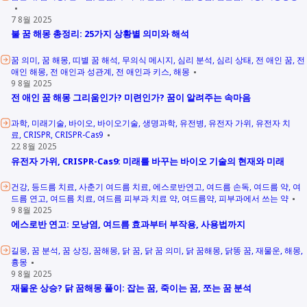
7 8월 2025
불 꿈 해몽 총정리: 25가지 상황별 의미와 해석
꿈 의미
꿈 해몽
띠별 꿈 해석
무의식 메시지
심리 분석
심리 상태
전 애인 꿈
전
애인 해몽
전 애인과 성관계
전 애인과 키스
해몽
9 8월 2025
전 애인 꿈 해몽 그리움인가? 미련인가? 꿈이 알려주는 속마음
과학
미래기술
바이오
바이오기술
생명과학
유전병
유전자 가위
유전자 치
료
CRISPR
CRISPR-Cas9
22 8월 2025
유전자 가위, CRISPR-Cas9: 미래를 바꾸는 바이오 기술의 현재와 미래
건강
등드름 치료
사춘기 여드름 치료
에스로반연고
여드름 손독
여드름 약
여
드름 연고
여드름 치료
여드름 피부과 치료 약
여드름약
피부과에서 쓰는 약
9 8월 2025
에스로반 연고: 모낭염, 여드름 효과부터 부작용, 사용법까지
길몽
꿈 분석
꿈 상징
꿈해몽
닭 꿈
닭 꿈 의미
닭 꿈해몽
닭똥 꿈
재물운
해몽
흉몽
9 8월 2025
재물운 상승? 닭 꿈해몽 풀이: 잡는 꿈, 죽이는 꿈, 쪼는 꿈 분석