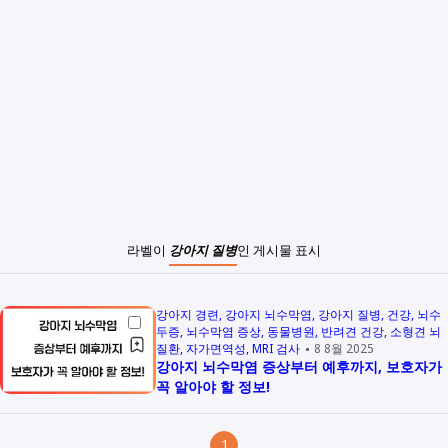
라벨이
강아지 질병
인 게시물 표시
강아지 경련
강아지 뇌수막염
강아지 질병
건강
뇌수
두증
뇌수막염 증상
동물병원
반려견 건강
소형견 뇌
질환
자가면역성
MRI 검사
8 8월 2025
강아지 뇌수막염 증상부터 예후까지, 보호자가
꼭 알아야 할 정보!
1