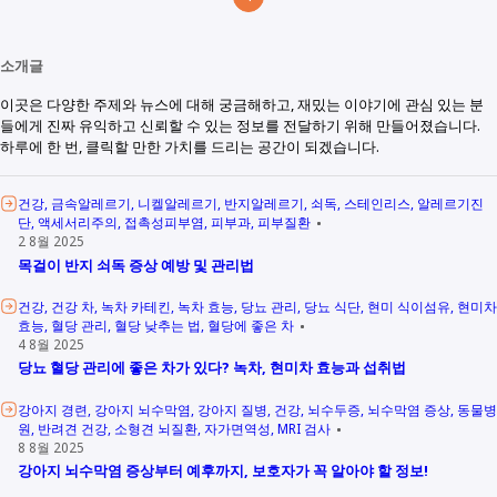
소개글
이곳은 다양한 주제와 뉴스에 대해 궁금해하고, 재밌는 이야기에 관심 있는 분
들에게 진짜 유익하고 신뢰할 수 있는 정보를 전달하기 위해 만들어졌습니다.
하루에 한 번, 클릭할 만한 가치를 드리는 공간이 되겠습니다.
건강
금속알레르기
니켈알레르기
반지알레르기
쇠독
스테인리스
알레르기진
단
액세서리주의
접촉성피부염
피부과
피부질환
2 8월 2025
목걸이 반지 쇠독 증상 예방 및 관리법
건강
건강 차
녹차 카테킨
녹차 효능
당뇨 관리
당뇨 식단
현미 식이섬유
현미차
효능
혈당 관리
혈당 낮추는 법
혈당에 좋은 차
4 8월 2025
당뇨 혈당 관리에 좋은 차가 있다? 녹차, 현미차 효능과 섭취법
강아지 경련
강아지 뇌수막염
강아지 질병
건강
뇌수두증
뇌수막염 증상
동물병
원
반려견 건강
소형견 뇌질환
자가면역성
MRI 검사
8 8월 2025
강아지 뇌수막염 증상부터 예후까지, 보호자가 꼭 알아야 할 정보!