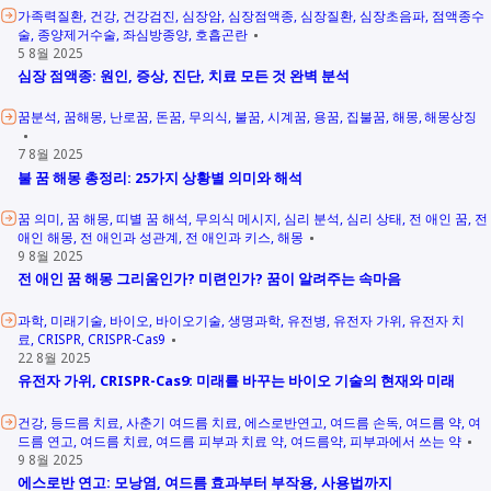
가족력질환
건강
건강검진
심장암
심장점액종
심장질환
심장초음파
점액종수
술
종양제거수술
좌심방종양
호흡곤란
5 8월 2025
심장 점액종: 원인, 증상, 진단, 치료 모든 것 완벽 분석
꿈분석
꿈해몽
난로꿈
돈꿈
무의식
불꿈
시계꿈
용꿈
집불꿈
해몽
해몽상징
7 8월 2025
불 꿈 해몽 총정리: 25가지 상황별 의미와 해석
꿈 의미
꿈 해몽
띠별 꿈 해석
무의식 메시지
심리 분석
심리 상태
전 애인 꿈
전
애인 해몽
전 애인과 성관계
전 애인과 키스
해몽
9 8월 2025
전 애인 꿈 해몽 그리움인가? 미련인가? 꿈이 알려주는 속마음
과학
미래기술
바이오
바이오기술
생명과학
유전병
유전자 가위
유전자 치
료
CRISPR
CRISPR-Cas9
22 8월 2025
유전자 가위, CRISPR-Cas9: 미래를 바꾸는 바이오 기술의 현재와 미래
건강
등드름 치료
사춘기 여드름 치료
에스로반연고
여드름 손독
여드름 약
여
드름 연고
여드름 치료
여드름 피부과 치료 약
여드름약
피부과에서 쓰는 약
9 8월 2025
에스로반 연고: 모낭염, 여드름 효과부터 부작용, 사용법까지