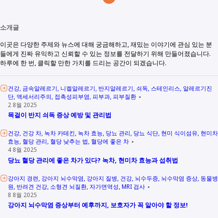
소개글
이곳은 다양한 주제와 뉴스에 대해 궁금해하고, 재밌는 이야기에 관심 있는 분
들에게 진짜 유익하고 신뢰할 수 있는 정보를 전달하기 위해 만들어졌습니다.
하루에 한 번, 클릭할 만한 가치를 드리는 공간이 되겠습니다.
건강
금속알레르기
니켈알레르기
반지알레르기
쇠독
스테인리스
알레르기진
단
액세서리주의
접촉성피부염
피부과
피부질환
2 8월 2025
목걸이 반지 쇠독 증상 예방 및 관리법
건강
건강 차
녹차 카테킨
녹차 효능
당뇨 관리
당뇨 식단
현미 식이섬유
현미차
효능
혈당 관리
혈당 낮추는 법
혈당에 좋은 차
4 8월 2025
당뇨 혈당 관리에 좋은 차가 있다? 녹차, 현미차 효능과 섭취법
강아지 경련
강아지 뇌수막염
강아지 질병
건강
뇌수두증
뇌수막염 증상
동물병
원
반려견 건강
소형견 뇌질환
자가면역성
MRI 검사
8 8월 2025
강아지 뇌수막염 증상부터 예후까지, 보호자가 꼭 알아야 할 정보!