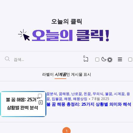
오늘의 클릭
0
라벨이
시계꿈
인 게시물 표시
꿈분석
꿈해몽
난로꿈
돈꿈
무의식
불꿈
시계꿈
용
꿈
집불꿈
해몽
해몽상징
7 8월 2025
불 꿈 해몽 총정리: 25가지 상황별 의미와 해석
1