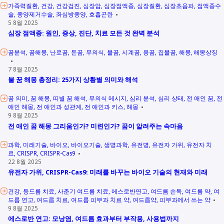
가족력질환
건강
건강검진
심장암
심장점액종
심장질환
심장초음파
점액종수
술
종양제거수술
좌심방종양
호흡곤란
5 8월 2025
심장 점액종: 원인, 증상, 진단, 치료 모든 것 완벽 분석
꿈분석
꿈해몽
난로꿈
돈꿈
무의식
불꿈
시계꿈
용꿈
집불꿈
해몽
해몽상징
7 8월 2025
불 꿈 해몽 총정리: 25가지 상황별 의미와 해석
꿈 의미
꿈 해몽
띠별 꿈 해석
무의식 메시지
심리 분석
심리 상태
전 애인 꿈
전
애인 해몽
전 애인과 성관계
전 애인과 키스
해몽
9 8월 2025
전 애인 꿈 해몽 그리움인가? 미련인가? 꿈이 알려주는 속마음
과학
미래기술
바이오
바이오기술
생명과학
유전병
유전자 가위
유전자 치
료
CRISPR
CRISPR-Cas9
22 8월 2025
유전자 가위, CRISPR-Cas9: 미래를 바꾸는 바이오 기술의 현재와 미래
건강
등드름 치료
사춘기 여드름 치료
에스로반연고
여드름 손독
여드름 약
여
드름 연고
여드름 치료
여드름 피부과 치료 약
여드름약
피부과에서 쓰는 약
9 8월 2025
에스로반 연고: 모낭염, 여드름 효과부터 부작용, 사용법까지