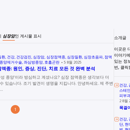
이
심장암
인 게시물 표시
소개글
이곳은 
이야기에
질환
건강
건강검진
심장암
심장점액종
심장질환
심장초음파
점액
있는 정
종양제거수술
좌심방종양
호흡곤란
5 8월 2025
번, 클
액종: 원인, 증상, 진단, 치료 모든 것 완벽 분석
양성 종양'이라 방심하고 계셨나요? 심장 점액종은 생각보다 더
 있습니다. 조기 발견이 생명을 지킵니다. 안녕하세요. 제 주변
건강
…
스테
피부
2 8월 
목걸이
1
건강
단
현
법
혈