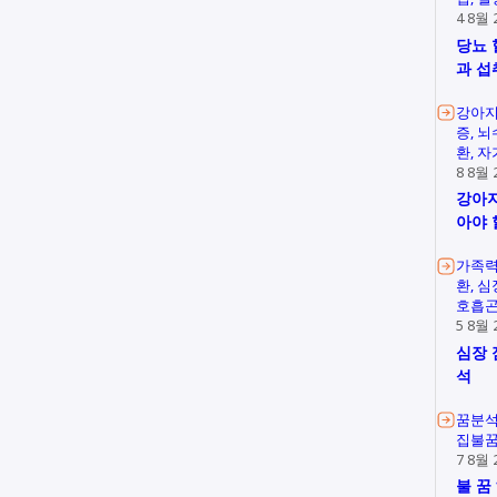
4 8월 
당뇨 
과 섭
강아지
증
뇌
환
자
8 8월 
강아지
아야 
가족
환
심
호흡
5 8월 
심장 
석
꿈분
집불
7 8월 
불 꿈