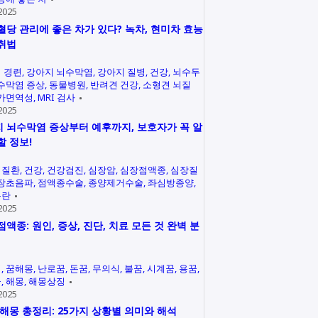
2025
혈당 관리에 좋은 차가 있다? 녹차, 현미차 효능
취법
 경련
강아지 뇌수막염
강아지 질병
건강
뇌수두
수막염 증상
동물병원
반려견 건강
소형견 뇌질
가면역성
MRI 검사
2025
 뇌수막염 증상부터 예후까지, 보호자가 꼭 알
할 정보!
력질환
건강
건강검진
심장암
심장점액종
심장질
장초음파
점액종수술
종양제거수술
좌심방종양
곤란
2025
점액종: 원인, 증상, 진단, 치료 모든 것 완벽 분
석
꿈해몽
난로꿈
돈꿈
무의식
불꿈
시계꿈
용꿈
꿈
해몽
해몽상징
2025
 해몽 총정리: 25가지 상황별 의미와 해석