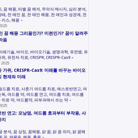
미
꿈 해몽
띠별 꿈 해석
무의식 메시지
심리 분석
상태
전 애인 꿈
전 애인 해몽
전 애인과 성관계
전
 키스
해몽
2025
인 꿈 해몽 그리움인가? 미련인가? 꿈이 알려주
마음
미래기술
바이오
바이오기술
생명과학
유전병
유
가위
유전자 치료
CRISPR
CRISPR-Cas9
 2025
 가위, CRISPR-Cas9: 미래를 바꾸는 바이오
 현재와 미래
등드름 치료
사춘기 여드름 치료
에스로반연고
여
손독
여드름 약
여드름 연고
여드름 치료
여드름
 치료 약
여드름약
피부과에서 쓰는 약
2025
반 연고: 모낭염, 여드름 효과부터 부작용, 사
까지
꿈 분석
꿈 상징
꿈해몽
닭 꿈
닭 꿈 의미
닭 꿈해
똥 꿈
재물운
해몽
흉몽