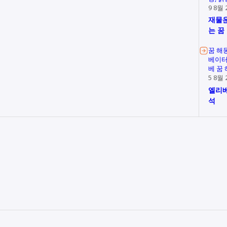
9 8월 
재물운
는 꿈
꿈 해
베이터
베 꿈
5 8월 
엘리베
석