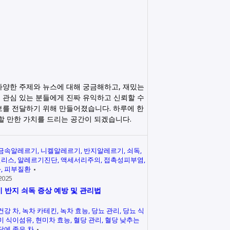
다양한 주제와 뉴스에 대해 궁금해하고, 재밌는
 관심 있는 분들에게 진짜 유익하고 신뢰할 수
보를 전달하기 위해 만들어졌습니다. 하루에 한
릭할 만한 가치를 드리는 공간이 되겠습니다.
금속알레르기
니켈알레르기
반지알레르기
쇠독
인리스
알레르기진단
액세서리주의
접촉성피부염
과
피부질환
2025
 반지 쇠독 증상 예방 및 관리법
건강 차
녹차 카테킨
녹차 효능
당뇨 관리
당뇨 식
미 식이섬유
현미차 효능
혈당 관리
혈당 낮추는
당에 좋은 차