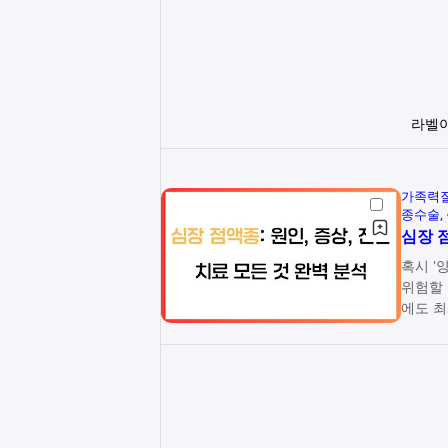
라벨
가족력
종수술
심장 점
혹시 '
위험할 수
에도 최