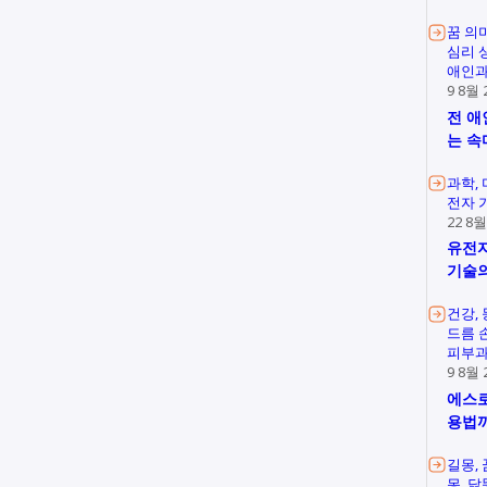
꿈 의
심리 
애인과
9 8월 
전 애
는 속
과학
전자 
22 8월
유전자
기술의
건강
드름 
피부과
9 8월 
에스로
용법
길몽
몽
닭