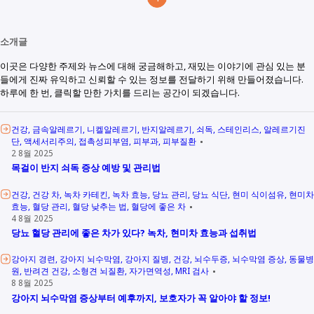
소개글
이곳은 다양한 주제와 뉴스에 대해 궁금해하고, 재밌는 이야기에 관심 있는 분
들에게 진짜 유익하고 신뢰할 수 있는 정보를 전달하기 위해 만들어졌습니다.
하루에 한 번, 클릭할 만한 가치를 드리는 공간이 되겠습니다.
건강
금속알레르기
니켈알레르기
반지알레르기
쇠독
스테인리스
알레르기진
단
액세서리주의
접촉성피부염
피부과
피부질환
2 8월 2025
목걸이 반지 쇠독 증상 예방 및 관리법
건강
건강 차
녹차 카테킨
녹차 효능
당뇨 관리
당뇨 식단
현미 식이섬유
현미차
효능
혈당 관리
혈당 낮추는 법
혈당에 좋은 차
4 8월 2025
당뇨 혈당 관리에 좋은 차가 있다? 녹차, 현미차 효능과 섭취법
강아지 경련
강아지 뇌수막염
강아지 질병
건강
뇌수두증
뇌수막염 증상
동물병
원
반려견 건강
소형견 뇌질환
자가면역성
MRI 검사
8 8월 2025
강아지 뇌수막염 증상부터 예후까지, 보호자가 꼭 알아야 할 정보!