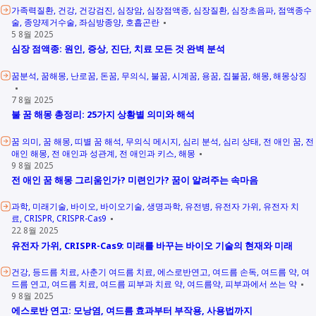
가족력질환
건강
건강검진
심장암
심장점액종
심장질환
심장초음파
점액종수
술
종양제거수술
좌심방종양
호흡곤란
5 8월 2025
심장 점액종: 원인, 증상, 진단, 치료 모든 것 완벽 분석
꿈분석
꿈해몽
난로꿈
돈꿈
무의식
불꿈
시계꿈
용꿈
집불꿈
해몽
해몽상징
7 8월 2025
불 꿈 해몽 총정리: 25가지 상황별 의미와 해석
꿈 의미
꿈 해몽
띠별 꿈 해석
무의식 메시지
심리 분석
심리 상태
전 애인 꿈
전
애인 해몽
전 애인과 성관계
전 애인과 키스
해몽
9 8월 2025
전 애인 꿈 해몽 그리움인가? 미련인가? 꿈이 알려주는 속마음
과학
미래기술
바이오
바이오기술
생명과학
유전병
유전자 가위
유전자 치
료
CRISPR
CRISPR-Cas9
22 8월 2025
유전자 가위, CRISPR-Cas9: 미래를 바꾸는 바이오 기술의 현재와 미래
건강
등드름 치료
사춘기 여드름 치료
에스로반연고
여드름 손독
여드름 약
여
드름 연고
여드름 치료
여드름 피부과 치료 약
여드름약
피부과에서 쓰는 약
9 8월 2025
에스로반 연고: 모낭염, 여드름 효과부터 부작용, 사용법까지