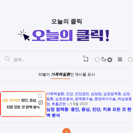
오늘의 클릭
0
라벨이
가족력질환
인 게시물 표시
가족력질환
건강
건강검진
심장암
심장점액종
심장
질환
심장초음파
점액종수술
종양제거수술
좌심방종
양
호흡곤란
5 8월 2025
심장 점액종: 원인, 증상, 진단, 치료 모든 것 완
벽 분석
1