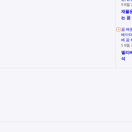
9 8월 
재물운
는 꿈
꿈 해
베이터
베 꿈
5 8월 
엘리베
석