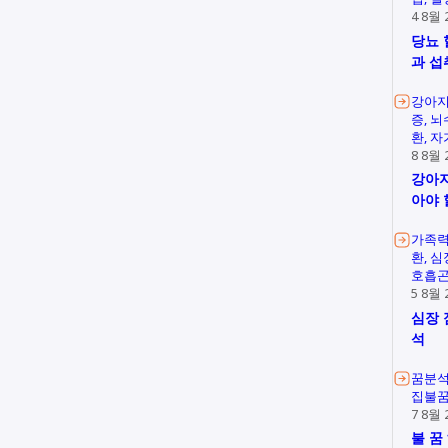
4 8월 
당뇨 
과 섭
강아지
증
뇌
환
자
8 8월 
강아지
아야 
가족
환
심
호흡
5 8월 
심장 
석
꿈분
집불
7 8월 
불 꿈