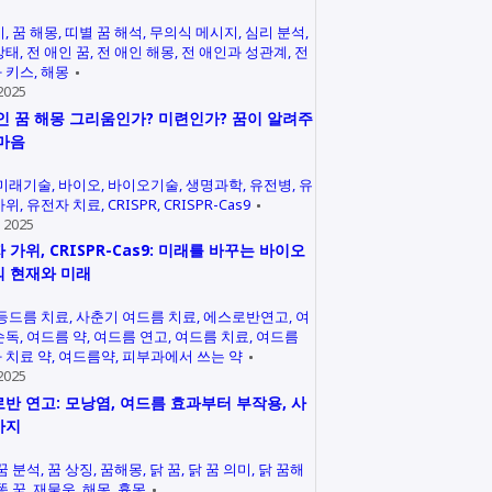
미
꿈 해몽
띠별 꿈 해석
무의식 메시지
심리 분석
상태
전 애인 꿈
전 애인 해몽
전 애인과 성관계
전
 키스
해몽
2025
인 꿈 해몽 그리움인가? 미련인가? 꿈이 알려주
마음
미래기술
바이오
바이오기술
생명과학
유전병
유
가위
유전자 치료
CRISPR
CRISPR-Cas9
 2025
 가위, CRISPR-Cas9: 미래를 바꾸는 바이오
 현재와 미래
등드름 치료
사춘기 여드름 치료
에스로반연고
여
손독
여드름 약
여드름 연고
여드름 치료
여드름
 치료 약
여드름약
피부과에서 쓰는 약
2025
반 연고: 모낭염, 여드름 효과부터 부작용, 사
까지
꿈 분석
꿈 상징
꿈해몽
닭 꿈
닭 꿈 의미
닭 꿈해
똥 꿈
재물운
해몽
흉몽