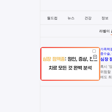
월드컵
뉴스
건강
정보
라벨이
가족력
종수술
심장 점
혹시 '
위험할 수
에도 최