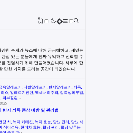
0
다양한 주제와 뉴스에 대해 궁금해하고, 재밌는
 관심 있는 분들에게 진짜 유익하고 신뢰할 수
보를 전달하기 위해 만들어졌습니다. 하루에 한
릭할 만한 가치를 드리는 공간이 되겠습니다.
금속알레르기
니켈알레르기
반지알레르기
쇠독
인리스
알레르기진단
액세서리주의
접촉성피부염
과
피부질환
2025
 반지 쇠독 증상 예방 및 관리법
건강 차
녹차 카테킨
녹차 효능
당뇨 관리
당뇨 식
미 식이섬유
현미차 효능
혈당 관리
혈당 낮추는
당에 좋은 차