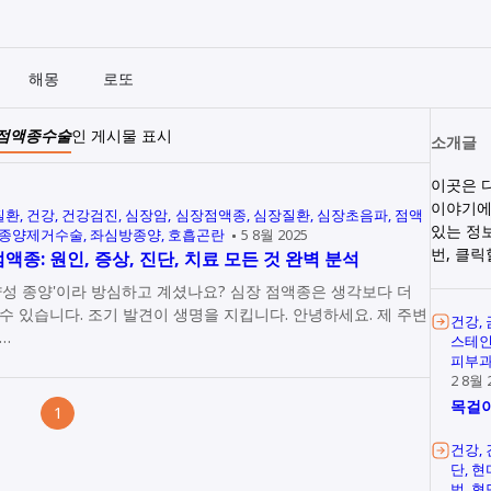
해몽
로또
점액종수술
인 게시물 표시
소개글
이곳은 
이야기에
질환
건강
건강검진
심장암
심장점액종
심장질환
심장초음파
점액
있는 정
종양제거수술
좌심방종양
호흡곤란
5 8월 2025
번, 클
액종: 원인, 증상, 진단, 치료 모든 것 완벽 분석
양성 종양'이라 방심하고 계셨나요? 심장 점액종은 생각보다 더
 있습니다. 조기 발견이 생명을 지킵니다. 안녕하세요. 제 주변
건강
…
스테
피부
2 8월 
목걸이
1
건강
단
현
법
혈