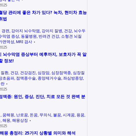
2025
혈당 관리에 좋은 차가 있다? 녹차, 현미차 효능
취법
 경련
강아지 뇌수막염
강아지 질병
건강
뇌수두
수막염 증상
동물병원
반려견 건강
소형견 뇌질
가면역성
MRI 검사
2025
 뇌수막염 증상부터 예후까지, 보호자가 꼭 알
할 정보!
력질환
건강
건강검진
심장암
심장점액종
심장질
장초음파
점액종수술
종양제거수술
좌심방종양
곤란
2025
점액종: 원인, 증상, 진단, 치료 모든 것 완벽 분
석
꿈해몽
난로꿈
돈꿈
무의식
불꿈
시계꿈
용꿈
꿈
해몽
해몽상징
2025
 해몽 총정리: 25가지 상황별 의미와 해석