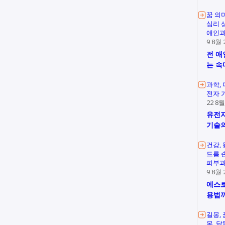
꿈 의
심리 
애인과
9 8월 
전 애
는 속
과학
전자 
22 8월
유전자
기술의
건강
드름 
피부과
9 8월 
에스로
용법
길몽
몽
닭