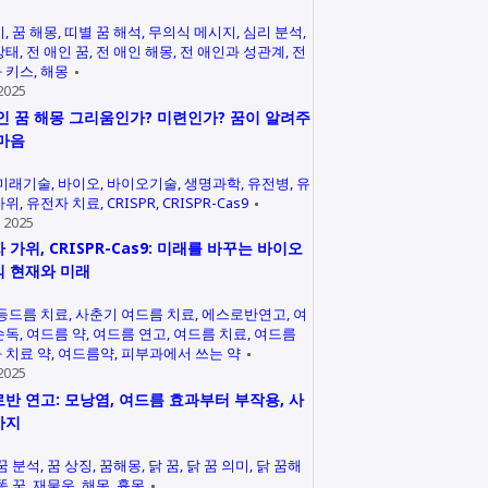
미
꿈 해몽
띠별 꿈 해석
무의식 메시지
심리 분석
상태
전 애인 꿈
전 애인 해몽
전 애인과 성관계
전
 키스
해몽
2025
인 꿈 해몽 그리움인가? 미련인가? 꿈이 알려주
마음
미래기술
바이오
바이오기술
생명과학
유전병
유
가위
유전자 치료
CRISPR
CRISPR-Cas9
 2025
 가위, CRISPR-Cas9: 미래를 바꾸는 바이오
 현재와 미래
등드름 치료
사춘기 여드름 치료
에스로반연고
여
손독
여드름 약
여드름 연고
여드름 치료
여드름
 치료 약
여드름약
피부과에서 쓰는 약
2025
반 연고: 모낭염, 여드름 효과부터 부작용, 사
까지
꿈 분석
꿈 상징
꿈해몽
닭 꿈
닭 꿈 의미
닭 꿈해
똥 꿈
재물운
해몽
흉몽