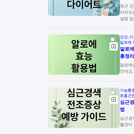
최근 건
카카오닙
설탕 없
건강
다
알로에 
알로에
총정
알로에
인데요.
가슴통
호흡곤
심근경
법
심근경
혈관이 