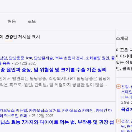
해몽
로또
벨이
건강
인 게시물 표시
소개글
이곳은 
이야기에
낭암
담낭용종 1cm
담낭절제술
복부 초음파 검사
소화불량 원인
콜
있는 정
 용종
26 12월 2025
번, 클
종 원인과 증상, 암 위험성 및 크기별 수술 기준 정리
진에서 발견되는 담낭용종, 걱정되시나요? 담낭용종은 담낭에
작은 혹으로, 원인, 관리법, 암 위험까지 궁금한 점이 많을…
건강
스테
피부
2 8월 
목걸이
카오닙스 먹는법
카카오닙스 요거트
카카오닙스 카페인
카테킨 다
테오브로민 효과
25 12월 2025
건강
닙스 효능 7가지와 다이어트 먹는 법, 부작용 및 권장 섭
단
현
법
혈