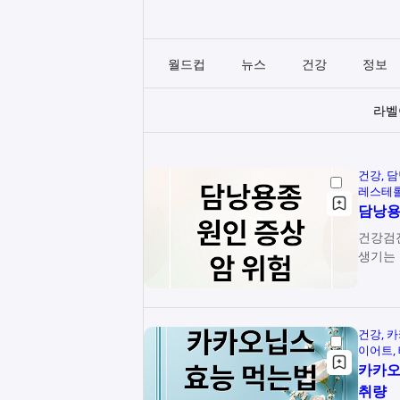
월드컵
뉴스
건강
정보
라
건강
담
레스테롤
담낭용
건강검
생기는 
건강
카
이어트
카카오
취량