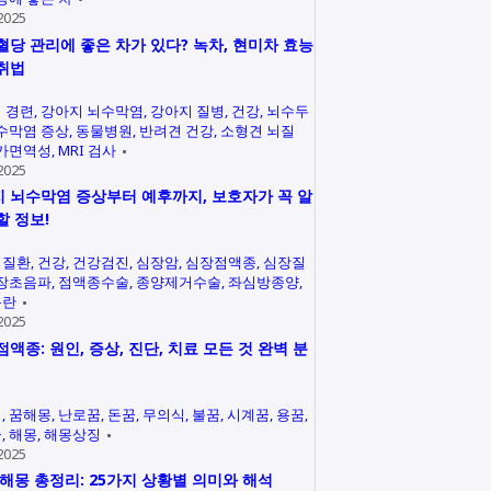
2025
혈당 관리에 좋은 차가 있다? 녹차, 현미차 효능
취법
 경련
강아지 뇌수막염
강아지 질병
건강
뇌수두
수막염 증상
동물병원
반려견 건강
소형견 뇌질
가면역성
MRI 검사
2025
 뇌수막염 증상부터 예후까지, 보호자가 꼭 알
할 정보!
력질환
건강
건강검진
심장암
심장점액종
심장질
장초음파
점액종수술
종양제거수술
좌심방종양
곤란
2025
점액종: 원인, 증상, 진단, 치료 모든 것 완벽 분
석
꿈해몽
난로꿈
돈꿈
무의식
불꿈
시계꿈
용꿈
꿈
해몽
해몽상징
2025
 해몽 총정리: 25가지 상황별 의미와 해석