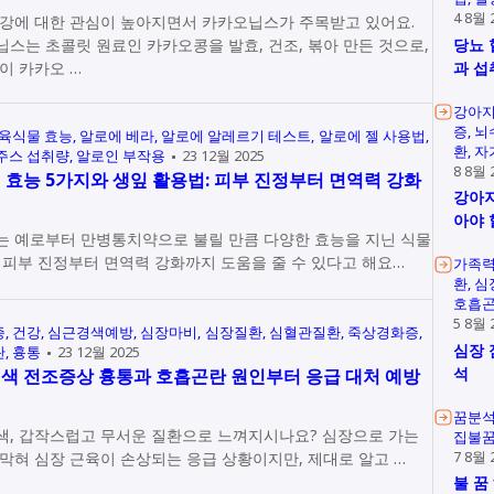
4 8월 
강에 대한 관심이 높아지면서 카카오닙스가 주목받고 있어요.
스는 초콜릿 원료인 카카오콩을 발효, 건조, 볶아 만든 것으로,
당뇨 
이 카카오 …
과 섭
강아지
증
뇌
육식물 효능
알로에 베라
알로에 알레르기 테스트
알로에 젤 사용법
환
자
주스 섭취량
알로인 부작용
23 12월 2025
8 8월 
 효능 5가지와 생잎 활용법: 피부 진정부터 면역력 강화
강아지
리
아야 
는 예로부터 만병통치약으로 불릴 만큼 다양한 효능을 지닌 식물
 피부 진정부터 면역력 강화까지 도움을 줄 수 있다고 해요…
가족
환
심
호흡
5 8월 
증
건강
심근경색예방
심장마비
심장질환
심혈관질환
죽상경화증
심장 
란
흉통
23 12월 2025
석
색 전조증상 흉통과 호흡곤란 원인부터 응급 대처 예방
꿈분
색, 갑작스럽고 무서운 질환으로 느껴지시나요? 심장으로 가는
집불
막혀 심장 근육이 손상되는 응급 상황이지만, 제대로 알고 …
7 8월 
불 꿈