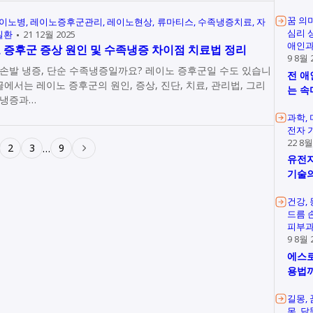
꿈 의
이노병
레이노증후군관리
레이노현상
류마티스
수족냉증치료
자
심리 
질환
21 12월 2025
애인과
 증후군 증상 원인 및 수족냉증 차이점 치료법 정리
9 8월 
손발 냉증, 단순 수족냉증일까요? 레이노 증후군일 수도 있습니
전 애
 글에서는 레이노 증후군의 원인, 증상, 진단, 치료, 관리법, 그리
는 속
족냉증과…
과학
전자 
22 8월
2
3
9
…
유전자
기술의
건강
드름 
피부과
9 8월 
에스로
용법
길몽
몽
닭