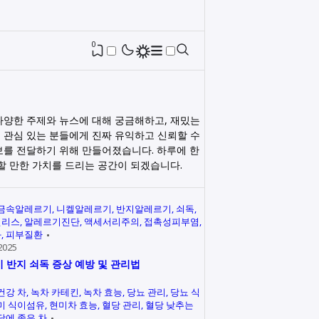
0
다양한 주제와 뉴스에 대해 궁금해하고, 재밌는
 관심 있는 분들에게 진짜 유익하고 신뢰할 수
보를 전달하기 위해 만들어졌습니다. 하루에 한
릭할 만한 가치를 드리는 공간이 되겠습니다.
금속알레르기
니켈알레르기
반지알레르기
쇠독
인리스
알레르기진단
액세서리주의
접촉성피부염
과
피부질환
2025
 반지 쇠독 증상 예방 및 관리법
건강 차
녹차 카테킨
녹차 효능
당뇨 관리
당뇨 식
미 식이섬유
현미차 효능
혈당 관리
혈당 낮추는
당에 좋은 차