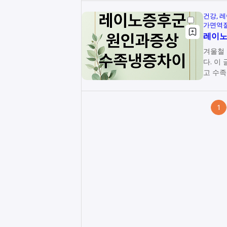
건강
레
가면역
레이노
겨울철 
다. 이
고 수
1