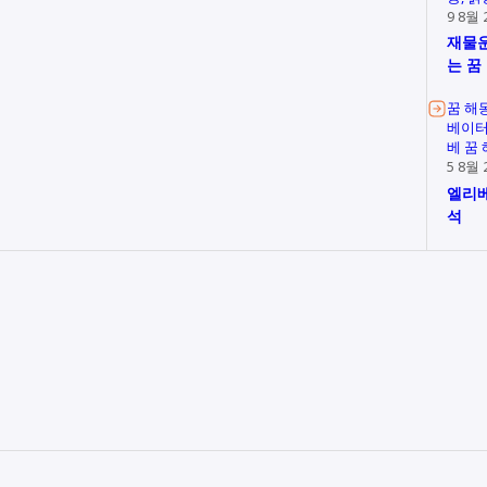
9 8월 
재물운
는 꿈
꿈 해
베이터
베 꿈
5 8월 
엘리베
석