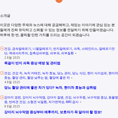
소개글
이곳은 다양한 주제와 뉴스에 대해 궁금해하고, 재밌는 이야기에 관심 있는 분
들에게 진짜 유익하고 신뢰할 수 있는 정보를 전달하기 위해 만들어졌습니다.
하루에 한 번, 클릭할 만한 가치를 드리는 공간이 되겠습니다.
건강
금속알레르기
니켈알레르기
반지알레르기
쇠독
스테인리스
알레르기진
단
액세서리주의
접촉성피부염
피부과
피부질환
2 8월 2025
목걸이 반지 쇠독 증상 예방 및 관리법
건강
건강 차
녹차 카테킨
녹차 효능
당뇨 관리
당뇨 식단
현미 식이섬유
현미차
효능
혈당 관리
혈당 낮추는 법
혈당에 좋은 차
4 8월 2025
당뇨 혈당 관리에 좋은 차가 있다? 녹차, 현미차 효능과 섭취법
강아지 경련
강아지 뇌수막염
강아지 질병
건강
뇌수두증
뇌수막염 증상
동물병
원
반려견 건강
소형견 뇌질환
자가면역성
MRI 검사
8 8월 2025
강아지 뇌수막염 증상부터 예후까지, 보호자가 꼭 알아야 할 정보!