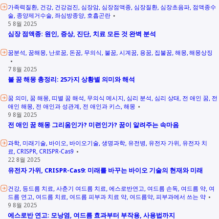
가족력질환
건강
건강검진
심장암
심장점액종
심장질환
심장초음파
점액종수
술
종양제거수술
좌심방종양
호흡곤란
5 8월 2025
심장 점액종: 원인, 증상, 진단, 치료 모든 것 완벽 분석
꿈분석
꿈해몽
난로꿈
돈꿈
무의식
불꿈
시계꿈
용꿈
집불꿈
해몽
해몽상징
7 8월 2025
불 꿈 해몽 총정리: 25가지 상황별 의미와 해석
꿈 의미
꿈 해몽
띠별 꿈 해석
무의식 메시지
심리 분석
심리 상태
전 애인 꿈
전
애인 해몽
전 애인과 성관계
전 애인과 키스
해몽
9 8월 2025
전 애인 꿈 해몽 그리움인가? 미련인가? 꿈이 알려주는 속마음
과학
미래기술
바이오
바이오기술
생명과학
유전병
유전자 가위
유전자 치
료
CRISPR
CRISPR-Cas9
22 8월 2025
유전자 가위, CRISPR-Cas9: 미래를 바꾸는 바이오 기술의 현재와 미래
건강
등드름 치료
사춘기 여드름 치료
에스로반연고
여드름 손독
여드름 약
여
드름 연고
여드름 치료
여드름 피부과 치료 약
여드름약
피부과에서 쓰는 약
9 8월 2025
에스로반 연고: 모낭염, 여드름 효과부터 부작용, 사용법까지