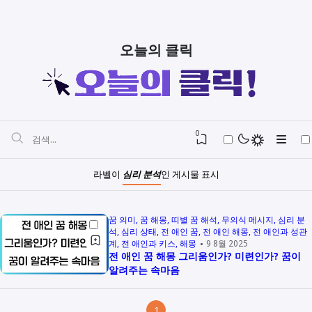
오늘의 클릭
0
라벨이
심리 분석
인 게시물 표시
꿈 의미
꿈 해몽
띠별 꿈 해석
무의식 메시지
심리 분
석
심리 상태
전 애인 꿈
전 애인 해몽
전 애인과 성관
계
전 애인과 키스
해몽
9 8월 2025
전 애인 꿈 해몽 그리움인가? 미련인가? 꿈이
알려주는 속마음
1