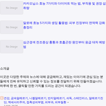
카카오닙스 효능 7가지와 다이어트 먹는 법, 부작용 및 권장 섭
취량
알로에 효능 5가지와 생잎 활용법: 피부 진정부터 면역력 강화
총정리
심근경색 전조증상 흉통과 호흡곤란 원인부터 응급 대처 예방
법
소개글
이곳은 다양한 주제와 뉴스에 대해 궁금해하고, 재밌는 이야기에 관심 있는 분
들에게 진짜 유익하고 신뢰할 수 있는 정보를 전달하기 위해 만들어졌습니다.
하루에 한 번, 클릭할 만한 가치를 드리는 공간이 되겠습니다.
건강
금속알레르기
니켈알레르기
반지알레르기
쇠독
스테인리스
알레르기진
단
액세서리주의
접촉성피부염
피부과
피부질환
2 8월 2025