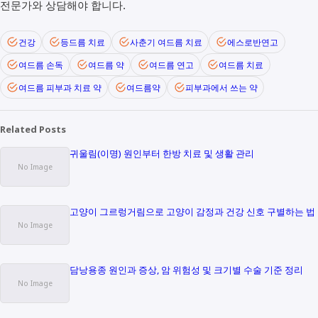
전문가와 상담해야 합니다.
건강
등드름 치료
사춘기 여드름 치료
에스로반연고
여드름 손독
여드름 약
여드름 연고
여드름 치료
여드름 피부과 치료 약
여드름약
피부과에서 쓰는 약
Related Posts
귀울림(이명) 원인부터 한방 치료 및 생활 관리
고양이 그르렁거림으로 고양이 감정과 건강 신호 구별하는 법
담낭용종 원인과 증상, 암 위험성 및 크기별 수술 기준 정리