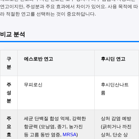
연고이지만, 주성분과 주요 효과에서 차이가 있어요. 사용 목적에 따
라 적절한 연고를 선택하는 것이 중요하답니다.
비교 분석
구
에스로반 연고
후시딘 연고
분
주
무피로신
후시딘산나트
성
륨
분
주
세균 단백질 합성 억제, 강력한
상처 감염 예방
요
항균력 (모낭염, 종기, 농가진
(긁히거나 까진
효
등 고름 동반 염증,
MRSA
)
상처, 단순 상