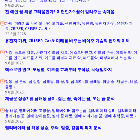
9 8월 2025
전 애인 꿈 해몽 그리움인가? 미련인가? 꿈이 알려주는 속마음
과학
미래기술
바이오
바이오기술
생명과학
유전병
유전자 가위
유전자 치
료
CRISPR
CRISPR-Cas9
22 8월 2025
유전자 가위, CRISPR-Cas9: 미래를 바꾸는 바이오 기술의 현재와 미래
건강
등드름 치료
사춘기 여드름 치료
에스로반연고
여드름 손독
여드름 약
여
드름 연고
여드름 치료
여드름 피부과 치료 약
여드름약
피부과에서 쓰는 약
9 8월 2025
에스로반 연고: 모낭염, 여드름 효과부터 부작용, 사용법까지
길몽
꿈 분석
꿈 상징
꿈해몽
닭 꿈
닭 꿈 의미
닭 꿈해몽
닭똥 꿈
재물운
해몽
흉몽
9 8월 2025
재물운 상승? 닭 꿈해몽 풀이: 잡는 꿈, 죽이는 꿈, 쪼는 꿈 분석
꿈 해몽
엘리베이터 고장꿈
엘리베이터 멈추는꿈
엘리베이터 심리
엘리베이터
올라가는 꿈
엘베 갇히는꿈
엘베 꿈 해몽
엘베 내려가는 꿈
엘베 추락꿈
해몽
5 8월 2025
엘리베이터 꿈 해몽 상승, 추락, 멈춤, 갇힘의 의미 분석