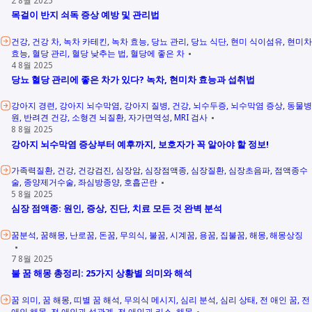
목걸이 반지 쇠독 증상 예방 및 관리법
건강
건강 차
녹차 카테킨
녹차 효능
당뇨 관리
당뇨 식단
현미 식이섬유
현미차
효능
혈당 관리
혈당 낮추는 법
혈당에 좋은 차
4 8월 2025
당뇨 혈당 관리에 좋은 차가 있다? 녹차, 현미차 효능과 섭취법
강아지 경련
강아지 뇌수막염
강아지 질병
건강
뇌수두증
뇌수막염 증상
동물병
원
반려견 건강
소형견 뇌질환
자가면역성
MRI 검사
8 8월 2025
강아지 뇌수막염 증상부터 예후까지, 보호자가 꼭 알아야 할 정보!
가족력질환
건강
건강검진
심장암
심장점액종
심장질환
심장초음파
점액종수
술
종양제거수술
좌심방종양
호흡곤란
5 8월 2025
심장 점액종: 원인, 증상, 진단, 치료 모든 것 완벽 분석
꿈분석
꿈해몽
난로꿈
돈꿈
무의식
불꿈
시계꿈
용꿈
집불꿈
해몽
해몽상징
7 8월 2025
불 꿈 해몽 총정리: 25가지 상황별 의미와 해석
꿈 의미
꿈 해몽
띠별 꿈 해석
무의식 메시지
심리 분석
심리 상태
전 애인 꿈
전
애인 해몽
전 애인과 성관계
전 애인과 키스
해몽