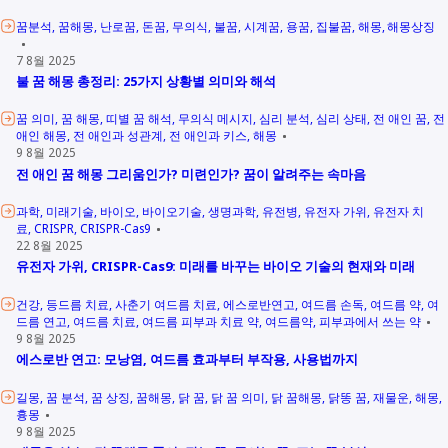
꿈분석
꿈해몽
난로꿈
돈꿈
무의식
불꿈
시계꿈
용꿈
집불꿈
해몽
해몽상징
7 8월 2025
불 꿈 해몽 총정리: 25가지 상황별 의미와 해석
꿈 의미
꿈 해몽
띠별 꿈 해석
무의식 메시지
심리 분석
심리 상태
전 애인 꿈
전
애인 해몽
전 애인과 성관계
전 애인과 키스
해몽
9 8월 2025
전 애인 꿈 해몽 그리움인가? 미련인가? 꿈이 알려주는 속마음
과학
미래기술
바이오
바이오기술
생명과학
유전병
유전자 가위
유전자 치
료
CRISPR
CRISPR-Cas9
22 8월 2025
유전자 가위, CRISPR-Cas9: 미래를 바꾸는 바이오 기술의 현재와 미래
건강
등드름 치료
사춘기 여드름 치료
에스로반연고
여드름 손독
여드름 약
여
드름 연고
여드름 치료
여드름 피부과 치료 약
여드름약
피부과에서 쓰는 약
9 8월 2025
에스로반 연고: 모낭염, 여드름 효과부터 부작용, 사용법까지
길몽
꿈 분석
꿈 상징
꿈해몽
닭 꿈
닭 꿈 의미
닭 꿈해몽
닭똥 꿈
재물운
해몽
흉몽
9 8월 2025