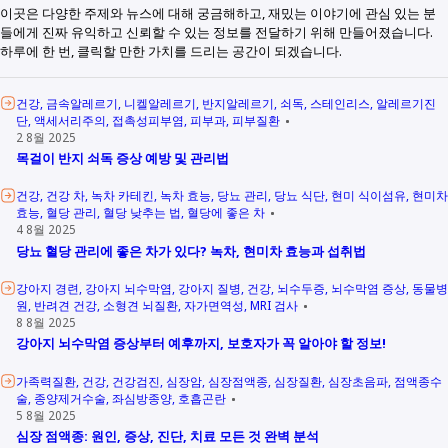
이곳은 다양한 주제와 뉴스에 대해 궁금해하고, 재밌는 이야기에 관심 있는 분
들에게 진짜 유익하고 신뢰할 수 있는 정보를 전달하기 위해 만들어졌습니다.
하루에 한 번, 클릭할 만한 가치를 드리는 공간이 되겠습니다.
건강
금속알레르기
니켈알레르기
반지알레르기
쇠독
스테인리스
알레르기진
단
액세서리주의
접촉성피부염
피부과
피부질환
2 8월 2025
목걸이 반지 쇠독 증상 예방 및 관리법
건강
건강 차
녹차 카테킨
녹차 효능
당뇨 관리
당뇨 식단
현미 식이섬유
현미차
효능
혈당 관리
혈당 낮추는 법
혈당에 좋은 차
4 8월 2025
당뇨 혈당 관리에 좋은 차가 있다? 녹차, 현미차 효능과 섭취법
강아지 경련
강아지 뇌수막염
강아지 질병
건강
뇌수두증
뇌수막염 증상
동물병
원
반려견 건강
소형견 뇌질환
자가면역성
MRI 검사
8 8월 2025
강아지 뇌수막염 증상부터 예후까지, 보호자가 꼭 알아야 할 정보!
가족력질환
건강
건강검진
심장암
심장점액종
심장질환
심장초음파
점액종수
술
종양제거수술
좌심방종양
호흡곤란
5 8월 2025
심장 점액종: 원인, 증상, 진단, 치료 모든 것 완벽 분석