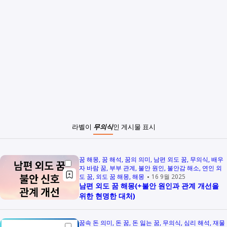
라벨이
무의식
인 게시물 표시
꿈 해몽
꿈 해석
꿈의 의미
남편 외도 꿈
무의식
배우
자 바람 꿈
부부 관계
불안 원인
불안감 해소
연인 외
도 꿈
외도 꿈 해몽
해몽
16 9월 2025
남편 외도 꿈 해몽(+불안 원인과 관계 개선을
위한 현명한 대처)
꿈속 돈 의미
돈 꿈
돈 잃는 꿈
무의식
심리 해석
재물