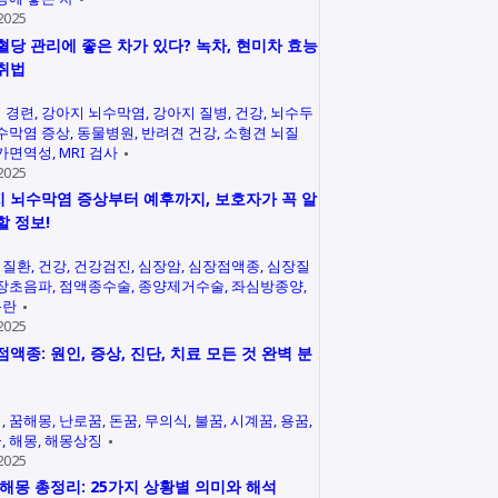
2025
혈당 관리에 좋은 차가 있다? 녹차, 현미차 효능
취법
 경련
강아지 뇌수막염
강아지 질병
건강
뇌수두
수막염 증상
동물병원
반려견 건강
소형견 뇌질
가면역성
MRI 검사
2025
 뇌수막염 증상부터 예후까지, 보호자가 꼭 알
할 정보!
력질환
건강
건강검진
심장암
심장점액종
심장질
장초음파
점액종수술
종양제거수술
좌심방종양
곤란
2025
점액종: 원인, 증상, 진단, 치료 모든 것 완벽 분
석
꿈해몽
난로꿈
돈꿈
무의식
불꿈
시계꿈
용꿈
꿈
해몽
해몽상징
2025
 해몽 총정리: 25가지 상황별 의미와 해석