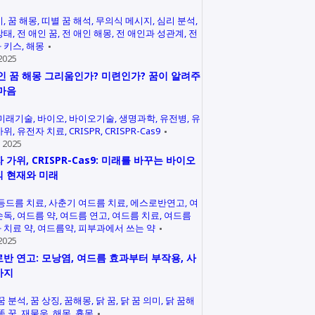
미
꿈 해몽
띠별 꿈 해석
무의식 메시지
심리 분석
상태
전 애인 꿈
전 애인 해몽
전 애인과 성관계
전
 키스
해몽
2025
인 꿈 해몽 그리움인가? 미련인가? 꿈이 알려주
마음
미래기술
바이오
바이오기술
생명과학
유전병
유
가위
유전자 치료
CRISPR
CRISPR-Cas9
 2025
 가위, CRISPR-Cas9: 미래를 바꾸는 바이오
 현재와 미래
등드름 치료
사춘기 여드름 치료
에스로반연고
여
손독
여드름 약
여드름 연고
여드름 치료
여드름
 치료 약
여드름약
피부과에서 쓰는 약
2025
반 연고: 모낭염, 여드름 효과부터 부작용, 사
까지
꿈 분석
꿈 상징
꿈해몽
닭 꿈
닭 꿈 의미
닭 꿈해
똥 꿈
재물운
해몽
흉몽