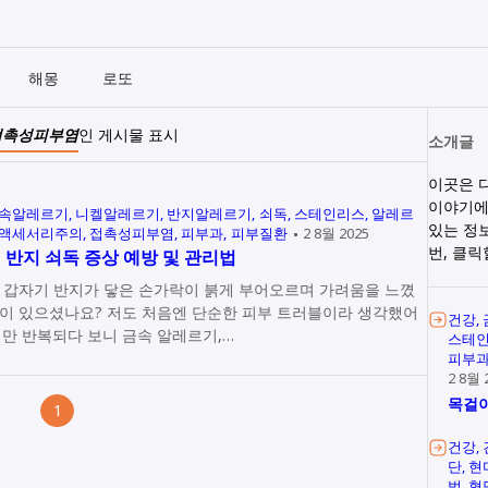
해몽
로또
접촉성피부염
인 게시물 표시
소개글
이곳은 
이야기에
속알레르기
니켈알레르기
반지알레르기
쇠독
스테인리스
알레르
있는 정
액세서리주의
접촉성피부염
피부과
피부질환
2 8월 2025
번, 클
 반지 쇠독 증상 예방 및 관리법
 갑자기 반지가 닿은 손가락이 붉게 부어오르며 가려움을 느꼈
이 있으셨나요? 저도 처음엔 단순한 피부 트러블이라 생각했어
건강
지만 반복되다 보니 금속 알레르기,…
스테
피부
2 8월 
목걸이
1
건강
단
현
법
혈