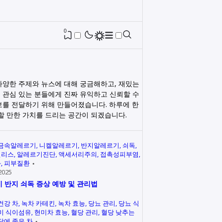
0
다양한 주제와 뉴스에 대해 궁금해하고, 재밌는
 관심 있는 분들에게 진짜 유익하고 신뢰할 수
보를 전달하기 위해 만들어졌습니다. 하루에 한
릭할 만한 가치를 드리는 공간이 되겠습니다.
금속알레르기
니켈알레르기
반지알레르기
쇠독
인리스
알레르기진단
액세서리주의
접촉성피부염
과
피부질환
2025
 반지 쇠독 증상 예방 및 관리법
건강 차
녹차 카테킨
녹차 효능
당뇨 관리
당뇨 식
미 식이섬유
현미차 효능
혈당 관리
혈당 낮추는
당에 좋은 차