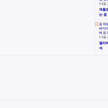
9 8월 
재물운
는 꿈
꿈 해
베이터
베 꿈
5 8월 
엘리베
석