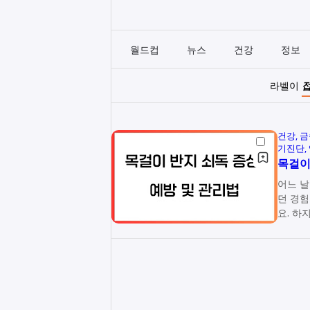
월드컵
뉴스
건강
정보
라벨이
건강
금
기진단
목걸이
어느 날
던 경험
요. 하