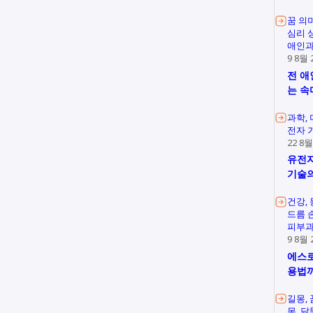
꿈 의
심리 
애인과
9 8월 
전 애
는 속
과학
전자 
22 8월
유전자
기술의
건강
드름 
피부과
9 8월 
에스로
용법
길몽
몽
닭