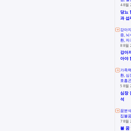
4 8월 
당뇨 
과 섭
강아지
증
뇌
환
자
8 8월 
강아지
아야 
가족
환
심
호흡
5 8월 
심장 
석
꿈분
집불
7 8월 
불 꿈