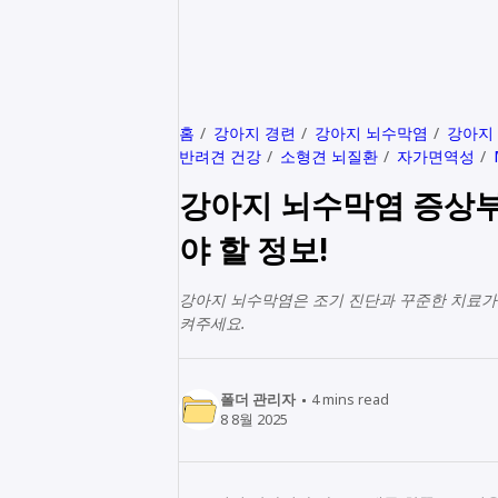
홈
강아지 경련
강아지 뇌수막염
강아지
반려견 건강
소형견 뇌질환
자가면역성
강아지 뇌수막염 증상부
야 할 정보!
강아지 뇌수막염은 조기 진단과 꾸준한 치료가 
켜주세요.
폴더 관리자
4
mins read
8 8월 2025