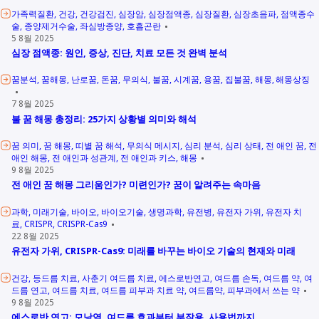
가족력질환
건강
건강검진
심장암
심장점액종
심장질환
심장초음파
점액종수
술
종양제거수술
좌심방종양
호흡곤란
5 8월 2025
심장 점액종: 원인, 증상, 진단, 치료 모든 것 완벽 분석
꿈분석
꿈해몽
난로꿈
돈꿈
무의식
불꿈
시계꿈
용꿈
집불꿈
해몽
해몽상징
7 8월 2025
불 꿈 해몽 총정리: 25가지 상황별 의미와 해석
꿈 의미
꿈 해몽
띠별 꿈 해석
무의식 메시지
심리 분석
심리 상태
전 애인 꿈
전
애인 해몽
전 애인과 성관계
전 애인과 키스
해몽
9 8월 2025
전 애인 꿈 해몽 그리움인가? 미련인가? 꿈이 알려주는 속마음
과학
미래기술
바이오
바이오기술
생명과학
유전병
유전자 가위
유전자 치
료
CRISPR
CRISPR-Cas9
22 8월 2025
유전자 가위, CRISPR-Cas9: 미래를 바꾸는 바이오 기술의 현재와 미래
건강
등드름 치료
사춘기 여드름 치료
에스로반연고
여드름 손독
여드름 약
여
드름 연고
여드름 치료
여드름 피부과 치료 약
여드름약
피부과에서 쓰는 약
9 8월 2025
에스로반 연고: 모낭염, 여드름 효과부터 부작용, 사용법까지