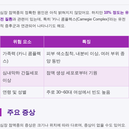
심장 점액종의 정확한 원인은 아직 밝혀지지 않았어요. 하지만
10% 정도는 유
전 질환
과 관련이 있는데, 특히 '카니 콤플렉스(Carnegie Complex)'라는 유전
적 증후군과 연관되어 나타나기도 해요.
위험 요소
특징
가족력 (카니 콤플렉
피부 색소침착, 내분비 이상, 여러 부위 종
스)
양 동반
심내막하 간질세포
점액 생성 세포로부터 기원
이상
연령 및 성별
주로 30~60대 여성에서 빈도 높음
주요 증상
심장 점액종의 증상은 크기나 위치에 따라 다르며, 증상이 없을 수도 있어요.