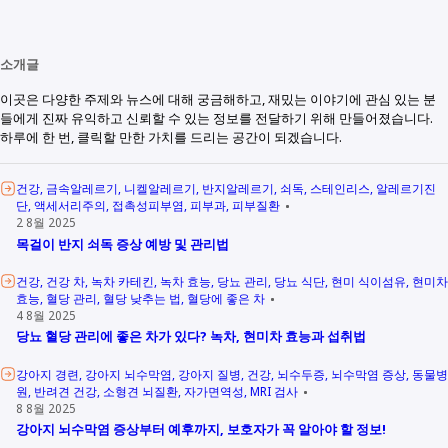
소개글
이곳은 다양한 주제와 뉴스에 대해 궁금해하고, 재밌는 이야기에 관심 있는 분
들에게 진짜 유익하고 신뢰할 수 있는 정보를 전달하기 위해 만들어졌습니다.
하루에 한 번, 클릭할 만한 가치를 드리는 공간이 되겠습니다.
건강
금속알레르기
니켈알레르기
반지알레르기
쇠독
스테인리스
알레르기진
단
액세서리주의
접촉성피부염
피부과
피부질환
2 8월 2025
목걸이 반지 쇠독 증상 예방 및 관리법
건강
건강 차
녹차 카테킨
녹차 효능
당뇨 관리
당뇨 식단
현미 식이섬유
현미차
효능
혈당 관리
혈당 낮추는 법
혈당에 좋은 차
4 8월 2025
당뇨 혈당 관리에 좋은 차가 있다? 녹차, 현미차 효능과 섭취법
강아지 경련
강아지 뇌수막염
강아지 질병
건강
뇌수두증
뇌수막염 증상
동물병
원
반려견 건강
소형견 뇌질환
자가면역성
MRI 검사
8 8월 2025
강아지 뇌수막염 증상부터 예후까지, 보호자가 꼭 알아야 할 정보!