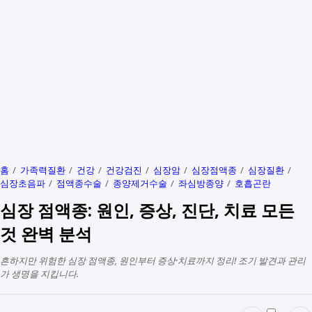
홈
가족력질환
건강
건강검진
심장암
심장점액종
심장질환
심장초음파
점액종수술
종양제거수술
좌심방종양
호흡곤란
심장 점액종: 원인, 증상, 진단, 치료 모든
것 완벽 분석
흔하지만 위험한 심장 점액종, 원인부터 증상·치료까지 정리! 조기 발견과 관리
가 생명을 지킵니다.