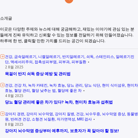
소개글
이곳은 다양한 주제와 뉴스에 대해 궁금해하고, 재밌는 이야기에 관심 있는 분
들에게 진짜 유익하고 신뢰할 수 있는 정보를 전달하기 위해 만들어졌습니다.
하루에 한 번, 클릭할 만한 가치를 드리는 공간이 되겠습니다.
건강
금속알레르기
니켈알레르기
반지알레르기
쇠독
스테인리스
알레르기진
단
액세서리주의
접촉성피부염
피부과
피부질환
2 8월 2025
목걸이 반지 쇠독 증상 예방 및 관리법
건강
건강 차
녹차 카테킨
녹차 효능
당뇨 관리
당뇨 식단
현미 식이섬유
현미차
효능
혈당 관리
혈당 낮추는 법
혈당에 좋은 차
4 8월 2025
당뇨 혈당 관리에 좋은 차가 있다? 녹차, 현미차 효능과 섭취법
강아지 경련
강아지 뇌수막염
강아지 질병
건강
뇌수두증
뇌수막염 증상
동물병
원
반려견 건강
소형견 뇌질환
자가면역성
MRI 검사
8 8월 2025
강아지 뇌수막염 증상부터 예후까지, 보호자가 꼭 알아야 할 정보!