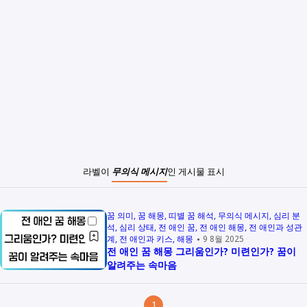
라벨이
무의식 메시지
인 게시물 표시
꿈 의미
꿈 해몽
띠별 꿈 해석
무의식 메시지
심리 분
석
심리 상태
전 애인 꿈
전 애인 해몽
전 애인과 성관
계
전 애인과 키스
해몽
9 8월 2025
전 애인 꿈 해몽 그리움인가? 미련인가? 꿈이
알려주는 속마음
1