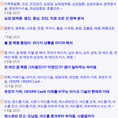
가족력질환
건강
건강검진
심장암
심장점액종
심장질환
심장초음파
점액종수
술
종양제거수술
좌심방종양
호흡곤란
5 8월 2025
심장 점액종: 원인, 증상, 진단, 치료 모든 것 완벽 분석
꿈분석
꿈해몽
난로꿈
돈꿈
무의식
불꿈
시계꿈
용꿈
집불꿈
해몽
해몽상징
7 8월 2025
불 꿈 해몽 총정리: 25가지 상황별 의미와 해석
꿈 의미
꿈 해몽
띠별 꿈 해석
무의식 메시지
심리 분석
심리 상태
전 애인 꿈
전
애인 해몽
전 애인과 성관계
전 애인과 키스
해몽
9 8월 2025
전 애인 꿈 해몽 그리움인가? 미련인가? 꿈이 알려주는 속마음
과학
미래기술
바이오
바이오기술
생명과학
유전병
유전자 가위
유전자 치
료
CRISPR
CRISPR-Cas9
22 8월 2025
유전자 가위, CRISPR-Cas9: 미래를 바꾸는 바이오 기술의 현재와 미래
건강
등드름 치료
사춘기 여드름 치료
에스로반연고
여드름 손독
여드름 약
여
드름 연고
여드름 치료
여드름 피부과 치료 약
여드름약
피부과에서 쓰는 약
9 8월 2025
에스로반 연고: 모낭염, 여드름 효과부터 부작용, 사용법까지