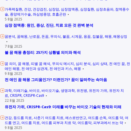
가족력질환
건강
건강검진
심장암
심장점액종
심장질환
심장초음파
점액종수
술
종양제거수술
좌심방종양
호흡곤란
5 8월 2025
심장 점액종: 원인, 증상, 진단, 치료 모든 것 완벽 분석
꿈분석
꿈해몽
난로꿈
돈꿈
무의식
불꿈
시계꿈
용꿈
집불꿈
해몽
해몽상징
7 8월 2025
불 꿈 해몽 총정리: 25가지 상황별 의미와 해석
꿈 의미
꿈 해몽
띠별 꿈 해석
무의식 메시지
심리 분석
심리 상태
전 애인 꿈
전
애인 해몽
전 애인과 성관계
전 애인과 키스
해몽
9 8월 2025
전 애인 꿈 해몽 그리움인가? 미련인가? 꿈이 알려주는 속마음
과학
미래기술
바이오
바이오기술
생명과학
유전병
유전자 가위
유전자 치
료
CRISPR
CRISPR-Cas9
22 8월 2025
유전자 가위, CRISPR-Cas9: 미래를 바꾸는 바이오 기술의 현재와 미래
건강
등드름 치료
사춘기 여드름 치료
에스로반연고
여드름 손독
여드름 약
여
드름 연고
여드름 치료
여드름 피부과 치료 약
여드름약
피부과에서 쓰는 약
9 8월 2025