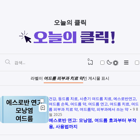
오늘의 클릭
0
라벨이
여드름 피부과 치료 약
인 게시물 표시
건강
등드름 치료
사춘기 여드름 치료
에스로반연고
여드름 손독
여드름 약
여드름 연고
여드름 치료
여드
름 피부과 치료 약
여드름약
피부과에서 쓰는 약
9 8
월 2025
에스로반 연고: 모낭염, 여드름 효과부터 부작
용, 사용법까지