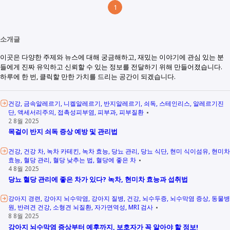
1
소개글
이곳은 다양한 주제와 뉴스에 대해 궁금해하고, 재밌는 이야기에 관심 있는 분
들에게 진짜 유익하고 신뢰할 수 있는 정보를 전달하기 위해 만들어졌습니다.
하루에 한 번, 클릭할 만한 가치를 드리는 공간이 되겠습니다.
건강
금속알레르기
니켈알레르기
반지알레르기
쇠독
스테인리스
알레르기진
단
액세서리주의
접촉성피부염
피부과
피부질환
2 8월 2025
목걸이 반지 쇠독 증상 예방 및 관리법
건강
건강 차
녹차 카테킨
녹차 효능
당뇨 관리
당뇨 식단
현미 식이섬유
현미차
효능
혈당 관리
혈당 낮추는 법
혈당에 좋은 차
4 8월 2025
당뇨 혈당 관리에 좋은 차가 있다? 녹차, 현미차 효능과 섭취법
강아지 경련
강아지 뇌수막염
강아지 질병
건강
뇌수두증
뇌수막염 증상
동물병
원
반려견 건강
소형견 뇌질환
자가면역성
MRI 검사
8 8월 2025
강아지 뇌수막염 증상부터 예후까지, 보호자가 꼭 알아야 할 정보!