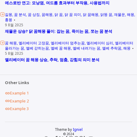
에스로반 연고: 모낭염, 여드름 효과부터 부작용, 사용법까지
길몽
꿈 분석
꿈 상징
꿈해몽
닭 꿈
닭 꿈 의미
닭 꿈해몽
닭똥 꿈
재물운
해몽
흉몽
9 8월 2025
재물운 상승? 닭 꿈해몽 풀이: 잡는 꿈, 죽이는 꿈, 쪼는 꿈 분석
꿈 해몽
엘리베이터 고장꿈
엘리베이터 멈추는꿈
엘리베이터 심리
엘리베이터
올라가는 꿈
엘베 갇히는꿈
엘베 꿈 해몽
엘베 내려가는 꿈
엘베 추락꿈
해몽
5 8월 2025
엘리베이터 꿈 해몽 상승, 추락, 멈춤, 갇힘의 의미 분석
Other Links
Example 1
Example 2
Example 3
Theme by
Igniel
© 2024