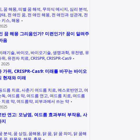
미
꿈 해몽
띠별 꿈 해석
무의식 메시지
심리 분석
상태
전 애인 꿈
전 애인 해몽
전 애인과 성관계
전
 키스
해몽
2025
인 꿈 해몽 그리움인가? 미련인가? 꿈이 알려주
마음
미래기술
바이오
바이오기술
생명과학
유전병
유
가위
유전자 치료
CRISPR
CRISPR-Cas9
 2025
 가위, CRISPR-Cas9: 미래를 바꾸는 바이오
 현재와 미래
등드름 치료
사춘기 여드름 치료
에스로반연고
여
손독
여드름 약
여드름 연고
여드름 치료
여드름
 치료 약
여드름약
피부과에서 쓰는 약
2025
반 연고: 모낭염, 여드름 효과부터 부작용, 사
까지
꿈 분석
꿈 상징
꿈해몽
닭 꿈
닭 꿈 의미
닭 꿈해
똥 꿈
재물운
해몽
흉몽