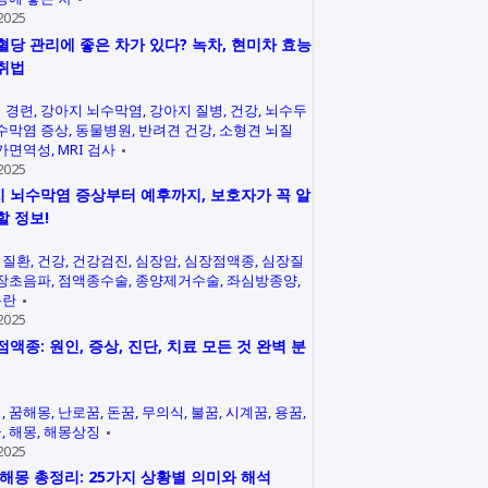
2025
혈당 관리에 좋은 차가 있다? 녹차, 현미차 효능
취법
 경련
강아지 뇌수막염
강아지 질병
건강
뇌수두
수막염 증상
동물병원
반려견 건강
소형견 뇌질
가면역성
MRI 검사
2025
 뇌수막염 증상부터 예후까지, 보호자가 꼭 알
할 정보!
력질환
건강
건강검진
심장암
심장점액종
심장질
장초음파
점액종수술
종양제거수술
좌심방종양
곤란
2025
점액종: 원인, 증상, 진단, 치료 모든 것 완벽 분
석
꿈해몽
난로꿈
돈꿈
무의식
불꿈
시계꿈
용꿈
꿈
해몽
해몽상징
2025
 해몽 총정리: 25가지 상황별 의미와 해석