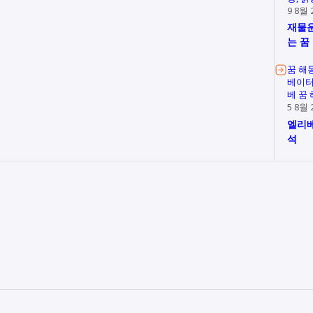
9 8월 
재물운
는 꿈
꿈 해
베이터
베 꿈
5 8월 
엘리베
석