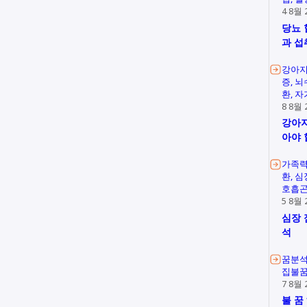
4 8월 
당뇨 
과 섭
강아지
증
뇌
환
자
8 8월 
강아지
아야 
가족
환
심
호흡
5 8월 
심장 
석
꿈분
집불
7 8월 
불 꿈