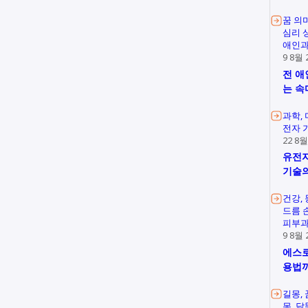
꿈 의
심리 
애인과
9 8월 
전 애
는 속
과학
전자 
22 8월
유전자
기술의
건강
드름 
피부과
9 8월 
에스로
용법
길몽
몽
닭