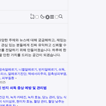
0
다양한 주제와 뉴스에 대해 궁금해하고, 재밌는
 관심 있는 분들에게 진짜 유익하고 신뢰할 수
보를 전달하기 위해 만들어졌습니다. 하루에 한
릭할 만한 가치를 드리는 공간이 되겠습니다.
금속알레르기
니켈알레르기
반지알레르기
쇠독
인리스
알레르기진단
액세서리주의
접촉성피부염
과
피부질환
2025
 반지 쇠독 증상 예방 및 관리법
건강 차
녹차 카테킨
녹차 효능
당뇨 관리
당뇨 식
미 식이섬유
현미차 효능
혈당 관리
혈당 낮추는
당에 좋은 차