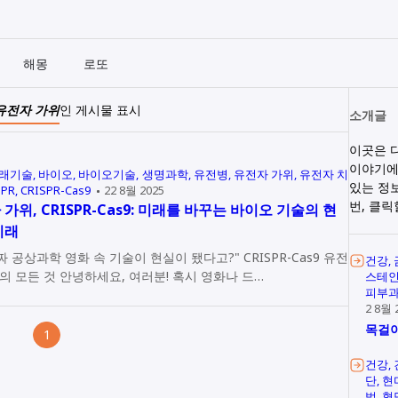
해몽
로또
유전자 가위
인 게시물 표시
소개글
이곳은 
이야기에
래기술
바이오
바이오기술
생명과학
유전병
유전자 가위
유전자 치
있는 정
SPR
CRISPR-Cas9
22 8월 2025
번, 클
가위, CRISPR-Cas9: 미래를 바꾸는 바이오 기술의 현
미래
진짜 공상과학 영화 속 기술이 현실이 됐다고?" CRISPR-Cas9 유전
건강
자 가위의 모든 것 안녕하세요, 여러분! 혹시 영화나 드…
스테
피부
2 8월 
목걸이
1
건강
단
현
법
혈