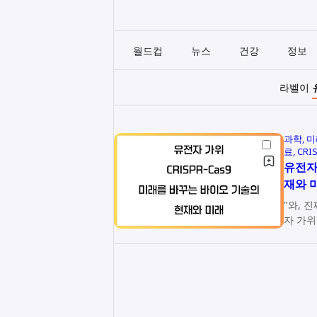
월드컵
뉴스
건강
정보
라벨이
과학
미
료
CRI
유전자 
재와 
"와, 