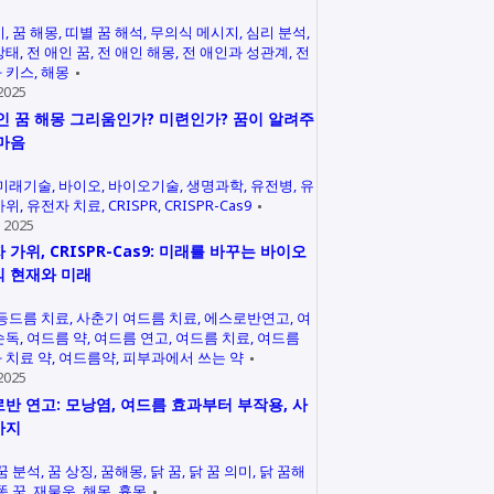
미
꿈 해몽
띠별 꿈 해석
무의식 메시지
심리 분석
상태
전 애인 꿈
전 애인 해몽
전 애인과 성관계
전
 키스
해몽
2025
인 꿈 해몽 그리움인가? 미련인가? 꿈이 알려주
마음
미래기술
바이오
바이오기술
생명과학
유전병
유
가위
유전자 치료
CRISPR
CRISPR-Cas9
 2025
 가위, CRISPR-Cas9: 미래를 바꾸는 바이오
 현재와 미래
등드름 치료
사춘기 여드름 치료
에스로반연고
여
손독
여드름 약
여드름 연고
여드름 치료
여드름
 치료 약
여드름약
피부과에서 쓰는 약
2025
반 연고: 모낭염, 여드름 효과부터 부작용, 사
까지
꿈 분석
꿈 상징
꿈해몽
닭 꿈
닭 꿈 의미
닭 꿈해
똥 꿈
재물운
해몽
흉몽