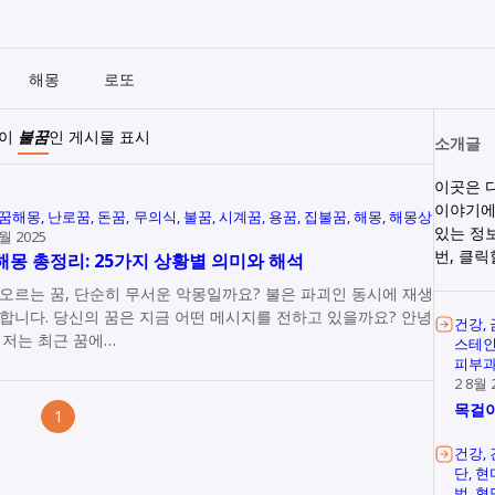
해몽
로또
벨이
불꿈
인 게시물 표시
소개글
이곳은 
이야기에
꿈해몽
난로꿈
돈꿈
무의식
불꿈
시계꿈
용꿈
집불꿈
해몽
해몽상
있는 정
8월 2025
번, 클
 해몽 총정리: 25가지 상황별 의미와 해석
오르는 꿈, 단순히 무서운 악몽일까요? 불은 파괴인 동시에 재생
합니다. 당신의 꿈은 지금 어떤 메시지를 전하고 있을까요? 안녕
건강
 저는 최근 꿈에…
스테
피부
2 8월 
목걸이
1
건강
단
현
법
혈