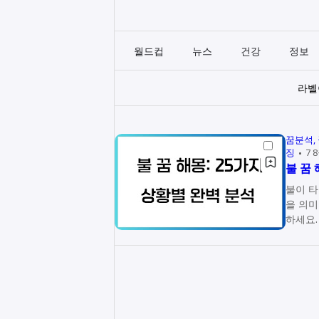
월드컵
뉴스
건강
정보
라
꿈분석
징
7 
불 꿈
불이 타
을 의미
하세요.