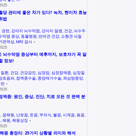
2025
혈당 관리에 좋은 차가 있다? 녹차, 현미차 효능
취법
 경련
강아지 뇌수막염
강아지 질병
건강
뇌수두
수막염 증상
동물병원
반려견 건강
소형견 뇌질
가면역성
MRI 검사
2025
 뇌수막염 증상부터 예후까지, 보호자가 꼭 알
할 정보!
력질환
건강
건강검진
심장암
심장점액종
심장질
장초음파
점액종수술
종양제거수술
좌심방종양
곤란
2025
점액종: 원인, 증상, 진단, 치료 모든 것 완벽 분
석
꿈해몽
난로꿈
돈꿈
무의식
불꿈
시계꿈
용꿈
꿈
해몽
해몽상징
2025
 해몽 총정리: 25가지 상황별 의미와 해석