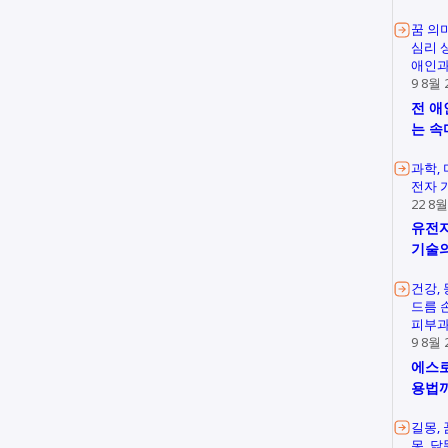
꿈 의
심리 
애인과
9 8월 
전 애
는 속
과학
전자 
22 8월
유전자
기술의
건강
드름 
피부과
9 8월 
에스로
용법
길몽
몽
닭