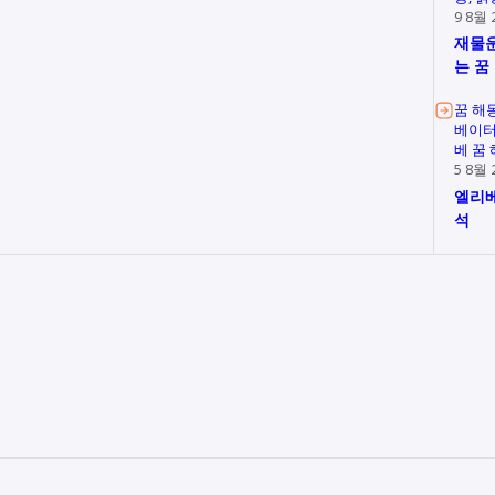
9 8월 
재물운
는 꿈
꿈 해
베이터
베 꿈
5 8월 
엘리베
석