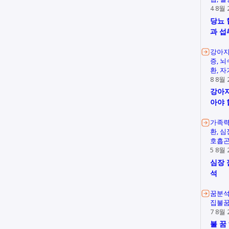
4 8월 
당뇨 
과 섭
강아지
증
뇌
환
자
8 8월 
강아지
아야 
가족
환
심
호흡
5 8월 
심장 
석
꿈분
집불
7 8월 
불 꿈