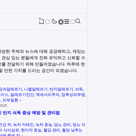
0
다양한 주제와 뉴스에 대해 궁금해하고, 재밌는
 관심 있는 분들에게 진짜 유익하고 신뢰할 수
보를 전달하기 위해 만들어졌습니다. 하루에 한
릭할 만한 가치를 드리는 공간이 되겠습니다.
금속알레르기
니켈알레르기
반지알레르기
쇠독
인리스
알레르기진단
액세서리주의
접촉성피부염
과
피부질환
2025
 반지 쇠독 증상 예방 및 관리법
건강 차
녹차 카테킨
녹차 효능
당뇨 관리
당뇨 식
미 식이섬유
현미차 효능
혈당 관리
혈당 낮추는
당에 좋은 차