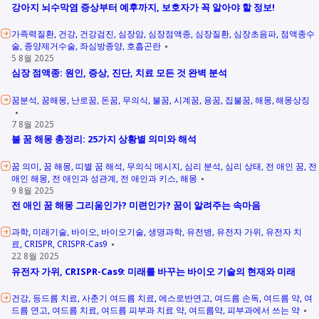
강아지 뇌수막염 증상부터 예후까지, 보호자가 꼭 알아야 할 정보!
가족력질환
건강
건강검진
심장암
심장점액종
심장질환
심장초음파
점액종수
술
종양제거수술
좌심방종양
호흡곤란
5 8월 2025
심장 점액종: 원인, 증상, 진단, 치료 모든 것 완벽 분석
꿈분석
꿈해몽
난로꿈
돈꿈
무의식
불꿈
시계꿈
용꿈
집불꿈
해몽
해몽상징
7 8월 2025
불 꿈 해몽 총정리: 25가지 상황별 의미와 해석
꿈 의미
꿈 해몽
띠별 꿈 해석
무의식 메시지
심리 분석
심리 상태
전 애인 꿈
전
애인 해몽
전 애인과 성관계
전 애인과 키스
해몽
9 8월 2025
전 애인 꿈 해몽 그리움인가? 미련인가? 꿈이 알려주는 속마음
과학
미래기술
바이오
바이오기술
생명과학
유전병
유전자 가위
유전자 치
료
CRISPR
CRISPR-Cas9
22 8월 2025
유전자 가위, CRISPR-Cas9: 미래를 바꾸는 바이오 기술의 현재와 미래
건강
등드름 치료
사춘기 여드름 치료
에스로반연고
여드름 손독
여드름 약
여
드름 연고
여드름 치료
여드름 피부과 치료 약
여드름약
피부과에서 쓰는 약