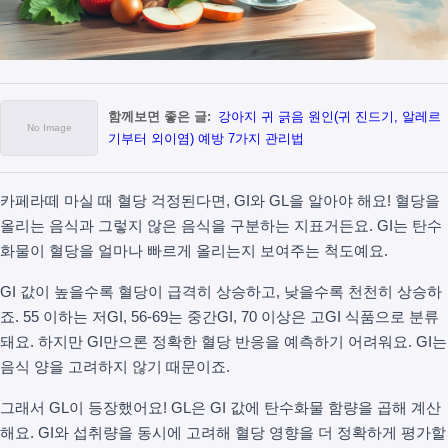
함께보면 좋은 글:
강아지 귀 긁음 원인(귀 진드기, 알레르
기부터 외이염) 예방 7가지 관리법
카페라떼 마실 때 혈당 걱정된다면, GI와 GL을 알아야 해요! 혈당을
올리는 음식과 그렇지 않은 음식을 구분하는 지표거든요. GI는 탄수
화물이 혈당을 얼마나 빠르게 올리는지 보여주는 척도예요.
GI 값이 높을수록 혈당이 급격히 상승하고, 낮을수록 천천히 상승하
죠. 55 이하는 저GI, 56-69는 중간GI, 70 이상은 고GI 식품으로 분류
돼요. 하지만 GI만으론 정확한 혈당 반응을 예측하기 어려워요. GI는
음식 양을 고려하지 않기 때문이죠.
그래서 GL이 등장했어요! GL은 GI 값에 탄수화물 함량을 곱해 계산
해요. GI와 섭취량을 동시에 고려해 혈당 영향을 더 정확하게 평가할