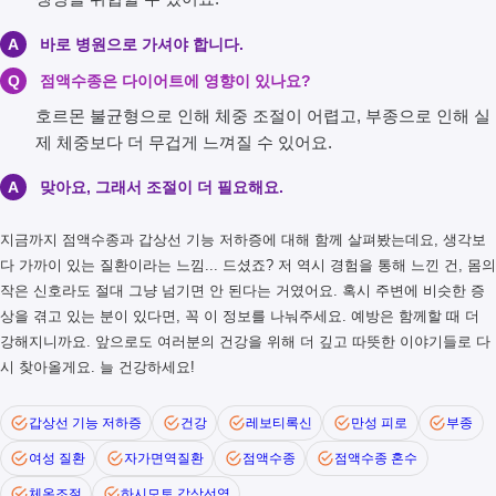
A
바로 병원으로 가셔야 합니다.
Q
점액수종은 다이어트에 영향이 있나요?
호르몬 불균형으로 인해 체중 조절이 어렵고, 부종으로 인해 실
제 체중보다 더 무겁게 느껴질 수 있어요.
A
맞아요, 그래서 조절이 더 필요해요.
지금까지 점액수종과 갑상선 기능 저하증에 대해 함께 살펴봤는데요, 생각보
다 가까이 있는 질환이라는 느낌... 드셨죠? 저 역시 경험을 통해 느낀 건, 몸의
작은 신호라도 절대 그냥 넘기면 안 된다는 거였어요. 혹시 주변에 비슷한 증
상을 겪고 있는 분이 있다면, 꼭 이 정보를 나눠주세요. 예방은 함께할 때 더
강해지니까요. 앞으로도 여러분의 건강을 위해 더 깊고 따뜻한 이야기들로 다
시 찾아올게요. 늘 건강하세요!
갑상선 기능 저하증
건강
레보티록신
만성 피로
부종
여성 질환
자가면역질환
점액수종
점액수종 혼수
체온조절
하시모토 갑상선염