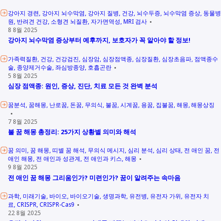
강아지 경련
강아지 뇌수막염
강아지 질병
건강
뇌수두증
뇌수막염 증상
동물병
원
반려견 건강
소형견 뇌질환
자가면역성
MRI 검사
8 8월 2025
강아지 뇌수막염 증상부터 예후까지, 보호자가 꼭 알아야 할 정보!
가족력질환
건강
건강검진
심장암
심장점액종
심장질환
심장초음파
점액종수
술
종양제거수술
좌심방종양
호흡곤란
5 8월 2025
심장 점액종: 원인, 증상, 진단, 치료 모든 것 완벽 분석
꿈분석
꿈해몽
난로꿈
돈꿈
무의식
불꿈
시계꿈
용꿈
집불꿈
해몽
해몽상징
7 8월 2025
불 꿈 해몽 총정리: 25가지 상황별 의미와 해석
꿈 의미
꿈 해몽
띠별 꿈 해석
무의식 메시지
심리 분석
심리 상태
전 애인 꿈
전
애인 해몽
전 애인과 성관계
전 애인과 키스
해몽
9 8월 2025
전 애인 꿈 해몽 그리움인가? 미련인가? 꿈이 알려주는 속마음
과학
미래기술
바이오
바이오기술
생명과학
유전병
유전자 가위
유전자 치
료
CRISPR
CRISPR-Cas9
22 8월 2025