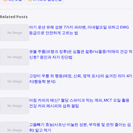
Related Posts
아기 로션 유해 성분 7가지 파라벤, 미네랄오일 피하고 EWG
등급으로 안전하게 고르는 법
귓볼 주름(프랭크 징후)은 심혈관 질환/뇌졸중/치매의 건강 적
신호? 원인과 자가 진단법
고양이 무릎 위 행동(애정, 신뢰, 영역 표시)의 숨겨진 의미 4가
지(행동학 분석)
아침 커피의 배신? 혈당 스파이크 막는 계피, MCT 오일 활용
건강 커피 레시피와 섭취 꿀팁
고들빼기 효능(사포닌·이눌린 성분, 부작용 및 쓴맛 줄이는 섭
취) 알고 먹기