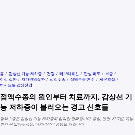
홈
갑상선 기능 저하증
건강
레보티록신
만성 피로
부종
여성 질환
자가면역질환
점액수종
점액수종 혼수
체온조절
하시모토 갑상선염
점액수종의 원인부터 치료까지, 갑상선 기
능 저하증이 불러오는 경고 신호들
점액수종은 갑상선 기능 저하증의 심각한 결과입니다. 증상, 원인, 치료법, 예방
까지 꼭 알아두세요. 정기검진이 생명을 지킵니다.