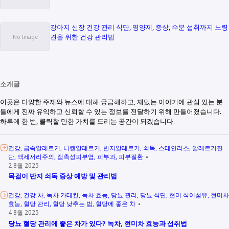
강아지 신장 건강 관리 식단, 영양제, 증상, 수분 섭취까지 노령
견을 위한 건강 관리법
소개글
이곳은 다양한 주제와 뉴스에 대해 궁금해하고, 재밌는 이야기에 관심 있는 분
들에게 진짜 유익하고 신뢰할 수 있는 정보를 전달하기 위해 만들어졌습니다.
하루에 한 번, 클릭할 만한 가치를 드리는 공간이 되겠습니다.
건강
금속알레르기
니켈알레르기
반지알레르기
쇠독
스테인리스
알레르기진
단
액세서리주의
접촉성피부염
피부과
피부질환
2 8월 2025
목걸이 반지 쇠독 증상 예방 및 관리법
건강
건강 차
녹차 카테킨
녹차 효능
당뇨 관리
당뇨 식단
현미 식이섬유
현미차
효능
혈당 관리
혈당 낮추는 법
혈당에 좋은 차
4 8월 2025
당뇨 혈당 관리에 좋은 차가 있다? 녹차, 현미차 효능과 섭취법