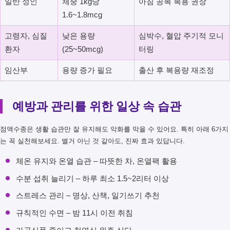
일반 성인
체중 1kg당
아침 공복 복용 권장
1.6~1.8mcg
고령자, 심질
낮은 용량
심박수, 혈압 주기적 모니
환자
(25~50mcg)
터링
임산부
용량 증가 필요
출산 후 복용량 재조정
예방과 관리를 위한 일상 속 습관
점액수종은 생활 습관만 잘 유지해도 악화를 막을 수 있어요. 특히 아래 6가지
는 꼭 실천해보세요. 별거 아닌 것 같아도, 진짜 효과 있답니다.
체온 유지와 온열 습관 – 따뜻한 차, 온열팩 활용
수분 섭취 늘리기 – 하루 최소 1.5~2리터 이상
스트레스 관리 – 명상, 산책, 일기쓰기 추천
규칙적인 수면 – 밤 11시 이전 취침