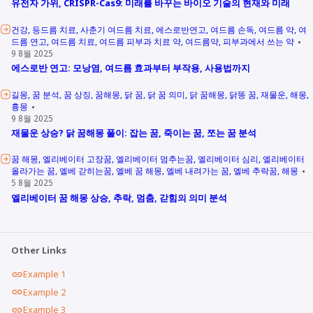
유전자 가위, CRISPR-Cas9: 미래를 바꾸는 바이오 기술의 현재와 미래
건강
등드름 치료
사춘기 여드름 치료
에스로반연고
여드름 손독
여드름 약
여
드름 연고
여드름 치료
여드름 피부과 치료 약
여드름약
피부과에서 쓰는 약
9 8월 2025
에스로반 연고: 모낭염, 여드름 효과부터 부작용, 사용법까지
길몽
꿈 분석
꿈 상징
꿈해몽
닭 꿈
닭 꿈 의미
닭 꿈해몽
닭똥 꿈
재물운
해몽
흉몽
9 8월 2025
재물운 상승? 닭 꿈해몽 풀이: 잡는 꿈, 죽이는 꿈, 쪼는 꿈 분석
꿈 해몽
엘리베이터 고장꿈
엘리베이터 멈추는꿈
엘리베이터 심리
엘리베이터
올라가는 꿈
엘베 갇히는꿈
엘베 꿈 해몽
엘베 내려가는 꿈
엘베 추락꿈
해몽
5 8월 2025
엘리베이터 꿈 해몽 상승, 추락, 멈춤, 갇힘의 의미 분석
Other Links
Example 1
Example 2
Example 3