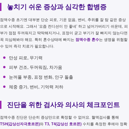
놓치기 쉬운 증상과 심각한 합병증
점액수종 초기엔 대부분 단순 피로, 기운 없음, 변비, 추위를 잘 탐 같은 증상
으로 시작해요. 그래서 ‘요즘 컨디션이 안 좋네’ 하고 넘어가버리기 쉬운데, 피
부가 점점 두꺼워지고 딱딱해지거나, 표정이 굳고 부기가 잘 빠지지 않는다면
꼭 의심해봐야 해요. 특히 혼수상태에 빠지는
점액수종 혼수
는 생명을 위협할
수 있어 즉각 치료가 필요합니다.
만성 피로, 무기력
피부 건조, 두꺼워짐, 차가움
눈꺼풀 부종, 표정 변화, 안구 돌출
체중 증가, 변비, 기억력 저하
진단을 위한 검사와 의사의 체크포인트
점액수종 진단은 단순히 증상만으로 확정할 수 없어요. 혈액검사를 통해
TSH(갑상선자극호르몬)
와
T3, T4(갑상선 호르몬)
수치를 측정한 후에야 정확