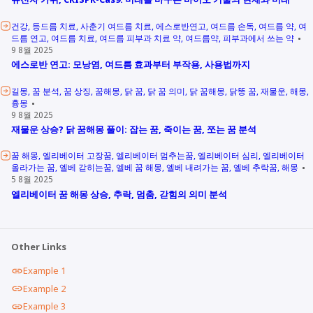
건강
등드름 치료
사춘기 여드름 치료
에스로반연고
여드름 손독
여드름 약
여
드름 연고
여드름 치료
여드름 피부과 치료 약
여드름약
피부과에서 쓰는 약
9 8월 2025
에스로반 연고: 모낭염, 여드름 효과부터 부작용, 사용법까지
길몽
꿈 분석
꿈 상징
꿈해몽
닭 꿈
닭 꿈 의미
닭 꿈해몽
닭똥 꿈
재물운
해몽
흉몽
9 8월 2025
재물운 상승? 닭 꿈해몽 풀이: 잡는 꿈, 죽이는 꿈, 쪼는 꿈 분석
꿈 해몽
엘리베이터 고장꿈
엘리베이터 멈추는꿈
엘리베이터 심리
엘리베이터
올라가는 꿈
엘베 갇히는꿈
엘베 꿈 해몽
엘베 내려가는 꿈
엘베 추락꿈
해몽
5 8월 2025
엘리베이터 꿈 해몽 상승, 추락, 멈춤, 갇힘의 의미 분석
Other Links
Example 1
Example 2
Example 3