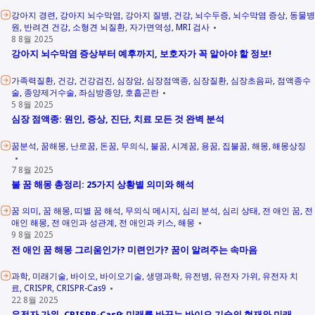
강아지 경련
강아지 뇌수막염
강아지 질병
건강
뇌수두증
뇌수막염 증상
동물병
원
반려견 건강
소형견 뇌질환
자가면역성
MRI 검사
8 8월 2025
강아지 뇌수막염 증상부터 예후까지, 보호자가 꼭 알아야 할 정보!
가족력질환
건강
건강검진
심장암
심장점액종
심장질환
심장초음파
점액종수
술
종양제거수술
좌심방종양
호흡곤란
5 8월 2025
심장 점액종: 원인, 증상, 진단, 치료 모든 것 완벽 분석
꿈분석
꿈해몽
난로꿈
돈꿈
무의식
불꿈
시계꿈
용꿈
집불꿈
해몽
해몽상징
7 8월 2025
불 꿈 해몽 총정리: 25가지 상황별 의미와 해석
꿈 의미
꿈 해몽
띠별 꿈 해석
무의식 메시지
심리 분석
심리 상태
전 애인 꿈
전
애인 해몽
전 애인과 성관계
전 애인과 키스
해몽
9 8월 2025
전 애인 꿈 해몽 그리움인가? 미련인가? 꿈이 알려주는 속마음
과학
미래기술
바이오
바이오기술
생명과학
유전병
유전자 가위
유전자 치
료
CRISPR
CRISPR-Cas9
22 8월 2025
유전자 가위, CRISPR-Cas9: 미래를 바꾸는 바이오 기술의 현재와 미래