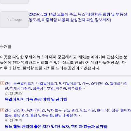
2026년 5월 14일 오늘의 주요 뉴스(대한항공 합병 및 부동산
양도세, 미중회담 내용과 삼성전자 파업 정보까지)
소개글
이곳은 다양한 주제와 뉴스에 대해 궁금해하고, 재밌는 이야기에 관심 있는 분
들에게 진짜 유익하고 신뢰할 수 있는 정보를 전달하기 위해 만들어졌습니다.
하루에 한 번, 클릭할 만한 가치를 드리는 공간이 되겠습니다.
건강
금속알레르기
니켈알레르기
반지알레르기
쇠독
스테인리스
알레르기진
단
액세서리주의
접촉성피부염
피부과
피부질환
2 8월 2025
목걸이 반지 쇠독 증상 예방 및 관리법
건강
건강 차
녹차 카테킨
녹차 효능
당뇨 관리
당뇨 식단
현미 식이섬유
현미차
효능
혈당 관리
혈당 낮추는 법
혈당에 좋은 차
4 8월 2025
당뇨 혈당 관리에 좋은 차가 있다? 녹차, 현미차 효능과 섭취법