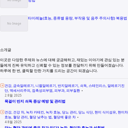
타이레놀(효능, 종류별 용량, 부작용 및 음주 주의사항) 복용법
소개글
이곳은 다양한 주제와 뉴스에 대해 궁금해하고, 재밌는 이야기에 관심 있는 분
들에게 진짜 유익하고 신뢰할 수 있는 정보를 전달하기 위해 만들어졌습니다.
하루에 한 번, 클릭할 만한 가치를 드리는 공간이 되겠습니다.
건강
금속알레르기
니켈알레르기
반지알레르기
쇠독
스테인리스
알레르기진
단
액세서리주의
접촉성피부염
피부과
피부질환
2 8월 2025
목걸이 반지 쇠독 증상 예방 및 관리법
건강
건강 차
녹차 카테킨
녹차 효능
당뇨 관리
당뇨 식단
현미 식이섬유
현미차
효능
혈당 관리
혈당 낮추는 법
혈당에 좋은 차
4 8월 2025
당뇨 혈당 관리에 좋은 차가 있다? 녹차, 현미차 효능과 섭취법