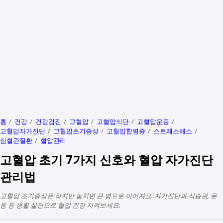
홈
건강
건강검진
고혈압
고혈압식단
고혈압운동
고혈압자가진단
고혈압초기증상
고혈압합병증
스트레스해소
심혈관질환
혈압관리
고혈압 초기 7가지 신호와 혈압 자가진단
관리법
고혈압 초기증상은 작지만 놓치면 큰 병으로 이어져요. 자가진단과 식습관, 운
동 등 생활 실천으로 혈압 건강 지켜보세요.