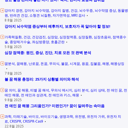
강아지 경련
강아지 뇌수막염
강아지 질병
건강
뇌수두증
뇌수막염 증상
동물병
원
반려견 건강
소형견 뇌질환
자가면역성
MRI 검사
8 8월 2025
강아지 뇌수막염 증상부터 예후까지, 보호자가 꼭 알아야 할 정보!
가족력질환
건강
건강검진
심장암
심장점액종
심장질환
심장초음파
점액종수
술
종양제거수술
좌심방종양
호흡곤란
5 8월 2025
심장 점액종: 원인, 증상, 진단, 치료 모든 것 완벽 분석
꿈분석
꿈해몽
난로꿈
돈꿈
무의식
불꿈
시계꿈
용꿈
집불꿈
해몽
해몽상징
7 8월 2025
불 꿈 해몽 총정리: 25가지 상황별 의미와 해석
꿈 의미
꿈 해몽
띠별 꿈 해석
무의식 메시지
심리 분석
심리 상태
전 애인 꿈
전
애인 해몽
전 애인과 성관계
전 애인과 키스
해몽
9 8월 2025
전 애인 꿈 해몽 그리움인가? 미련인가? 꿈이 알려주는 속마음
과학
미래기술
바이오
바이오기술
생명과학
유전병
유전자 가위
유전자 치
료
CRISPR
CRISPR-Cas9
22 8월 2025