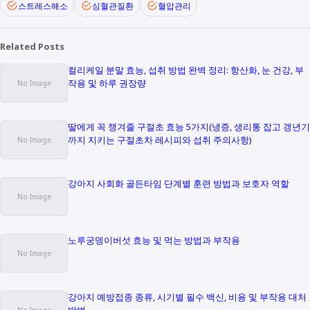
스트레스해소
심혈관질환
혈압관리
Related Posts
컬리케일 분말 효능, 섭취 방법 완벽 정리: 항산화, 눈 건강, 부
작용 및 하루 권장량
딸에게 꼭 챙겨줄 구절초 효능 5가지(냉증, 생리통 잡고 갱년기
까지 지키는 구절초차 레시피와 섭취 주의사항)
강아지 사회화 골든타임 단계별 훈련 방법과 보호자 역할
노루궁뎅이버섯 효능 및 먹는 방법과 부작용
강아지 예방접종 종류, 시기별 필수 백신, 비용 및 부작용 대처
방법