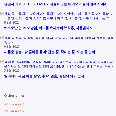
유전자 가위, CRISPR-Cas9: 미래를 바꾸는 바이오 기술의 현재와 미래
건강
등드름 치료
사춘기 여드름 치료
에스로반연고
여드름 손독
여드름 약
여
드름 연고
여드름 치료
여드름 피부과 치료 약
여드름약
피부과에서 쓰는 약
9 8월 2025
에스로반 연고: 모낭염, 여드름 효과부터 부작용, 사용법까지
길몽
꿈 분석
꿈 상징
꿈해몽
닭 꿈
닭 꿈 의미
닭 꿈해몽
닭똥 꿈
재물운
해몽
흉몽
9 8월 2025
재물운 상승? 닭 꿈해몽 풀이: 잡는 꿈, 죽이는 꿈, 쪼는 꿈 분석
꿈 해몽
엘리베이터 고장꿈
엘리베이터 멈추는꿈
엘리베이터 심리
엘리베이터
올라가는 꿈
엘베 갇히는꿈
엘베 꿈 해몽
엘베 내려가는 꿈
엘베 추락꿈
해몽
5 8월 2025
엘리베이터 꿈 해몽 상승, 추락, 멈춤, 갇힘의 의미 분석
Other Links
Example 1
Example 2