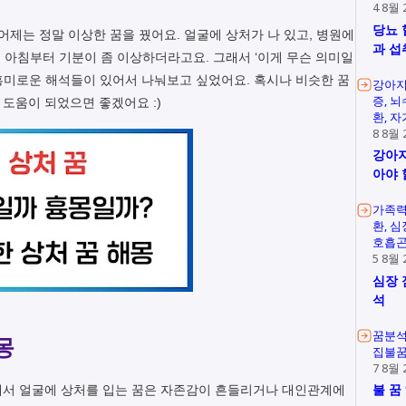
4 8월 
당뇨 
어제는 정말 이상한 꿈을 꿨어요. 얼굴에 상처가 나 있고, 병원에
과 섭
서 아침부터 기분이 좀 이상하더라고요. 그래서 ‘이게 무슨 의미일
 흥미로운 해석들이 있어서 나눠보고 싶었어요. 혹시나 비슷한 꿈
강아지
증
뇌
도움이 되었으면 좋겠어요 :)
환
자
8 8월 
강아지
아야 
가족
환
심
호흡
5 8월 
심장 
석
꿈분
몽
집불
7 8월 
불 꿈
래서 얼굴에 상처를 입는 꿈은 자존감이 흔들리거나 대인관계에