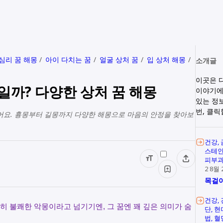
심리 꿈 해몽
아이 다치는 꿈
얼굴 상처 꿈
입 상처 해몽
소개글
이곳은 
일까? 다양한 상처 꿈 해몽
이야기에
있는 정
번, 클
어요. 흉몽부터 길몽까지 다양한 해몽으로 마음의 안정을 찾아보
건강
스테
피부
2 8월 
목걸이
건강
히 불쾌한 악몽이라고 넘기기엔, 그 꿈엔 꽤 깊은 의미가 숨
단
현
법
혈