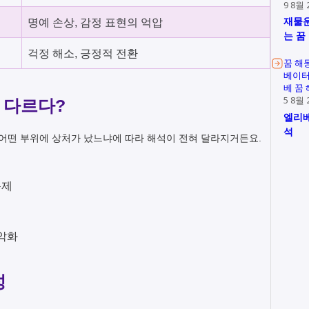
9 8월 
재물운
명예 손상, 감정 표현의 억압
는 꿈
걱정 해소, 긍정적 전환
꿈 해
베이터
베 꿈
5 8월 
다 다르다?
엘리베
석
 어떤 부위에 상처가 났느냐에 따라 해석이 전혀 달라지거든요.
문제
 악화
성