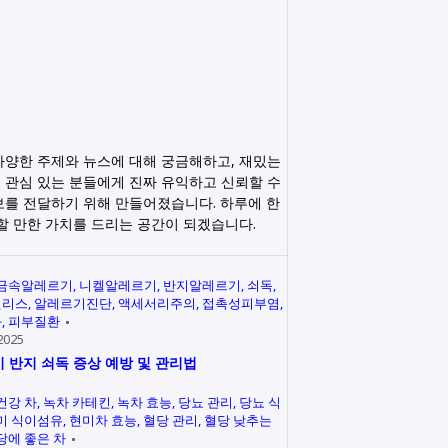
다양한 주제와 뉴스에 대해 궁금해하고, 재밌는
 관심 있는 분들에게 진짜 유익하고 신뢰할 수
보를 전달하기 위해 만들어졌습니다. 하루에 한
릭할 만한 가치를 드리는 공간이 되겠습니다.
금속알레르기
니켈알레르기
반지알레르기
쇠독
인리스
알레르기진단
액세서리주의
접촉성피부염
과
피부질환
2025
 반지 쇠독 증상 예방 및 관리법
건강 차
녹차 카테킨
녹차 효능
당뇨 관리
당뇨 식
미 식이섬유
현미차 효능
혈당 관리
혈당 낮추는
당에 좋은 차