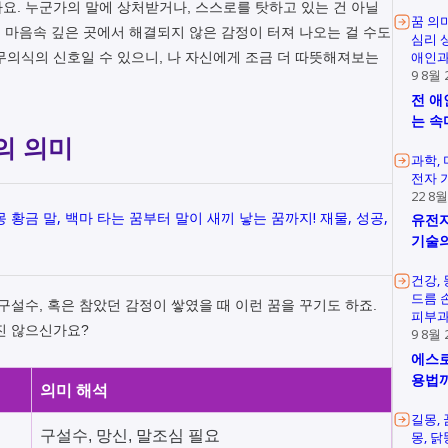
요. 누군가의 말에 상처받거나, 스스로를 탓하고 있는 건 아닐
꿈 의
, 마음속 깊은 곳에서 해결되지 않은 감정이 터져 나오는 걸 수도
심리 
애인과
무의식의 신호일 수 있으니, 나 자신에게 조금 더 따뜻해져보는
9 8월 
전 애
는 속
의 의미
과학
전자 
22 8월
몽 황금 말, 백마 타는 꿈부터 말이 새끼 낳는 꿈까지! 재물, 성공,
유전자
기술의
건강
드름 
구설수, 혹은 참았던 감정이 쌓였을 때 이런 꿈을 꾸기도 하죠.
피부과
진 않으신가요?
9 8월 
에스로
용법
의미 해석
길몽
구설수, 망신, 말조심 필요
몽
닭