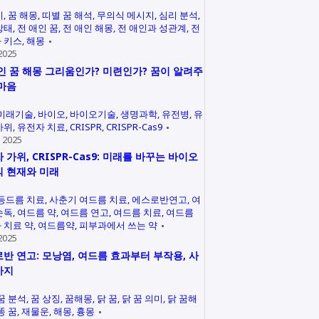
미
꿈 해몽
띠별 꿈 해석
무의식 메시지
심리 분석
상태
전 애인 꿈
전 애인 해몽
전 애인과 성관계
전
 키스
해몽
2025
인 꿈 해몽 그리움인가? 미련인가? 꿈이 알려주
마음
미래기술
바이오
바이오기술
생명과학
유전병
유
가위
유전자 치료
CRISPR
CRISPR-Cas9
 2025
 가위, CRISPR-Cas9: 미래를 바꾸는 바이오
 현재와 미래
등드름 치료
사춘기 여드름 치료
에스로반연고
여
손독
여드름 약
여드름 연고
여드름 치료
여드름
 치료 약
여드름약
피부과에서 쓰는 약
2025
반 연고: 모낭염, 여드름 효과부터 부작용, 사
까지
꿈 분석
꿈 상징
꿈해몽
닭 꿈
닭 꿈 의미
닭 꿈해
똥 꿈
재물운
해몽
흉몽