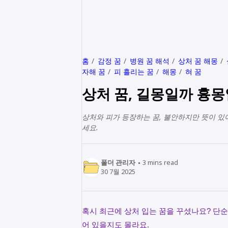
홈
감정 꿈
병원 꿈 해석
상처 꿈 해몽
자해 꿈
피 흘리는 꿈
해몽
혀 꿈
상처 꿈, 길몽일까 흉몽
상처와 피가 등장하는 꿈, 불안하지만 뜻이 있
세요.
폴더 관리자
3
mins read
30 7월 2025
혹시 최근에 상처 입는 꿈을 꾸셨나요? 단순
어 있을지도 몰라요.