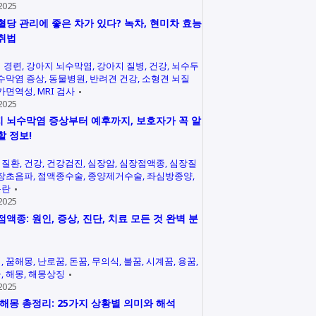
2025
혈당 관리에 좋은 차가 있다? 녹차, 현미차 효능
취법
 경련
강아지 뇌수막염
강아지 질병
건강
뇌수두
수막염 증상
동물병원
반려견 건강
소형견 뇌질
가면역성
MRI 검사
2025
 뇌수막염 증상부터 예후까지, 보호자가 꼭 알
할 정보!
력질환
건강
건강검진
심장암
심장점액종
심장질
장초음파
점액종수술
종양제거수술
좌심방종양
곤란
2025
점액종: 원인, 증상, 진단, 치료 모든 것 완벽 분
석
꿈해몽
난로꿈
돈꿈
무의식
불꿈
시계꿈
용꿈
꿈
해몽
해몽상징
2025
 해몽 총정리: 25가지 상황별 의미와 해석