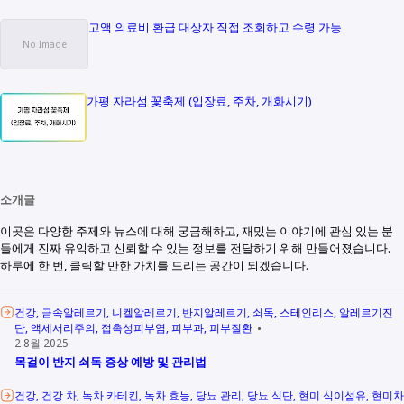
고액 의료비 환급 대상자 직접 조회하고 수령 가능
가평 자라섬 꽃축제 (입장료, 주차, 개화시기)
소개글
이곳은 다양한 주제와 뉴스에 대해 궁금해하고, 재밌는 이야기에 관심 있는 분
들에게 진짜 유익하고 신뢰할 수 있는 정보를 전달하기 위해 만들어졌습니다.
하루에 한 번, 클릭할 만한 가치를 드리는 공간이 되겠습니다.
건강
금속알레르기
니켈알레르기
반지알레르기
쇠독
스테인리스
알레르기진
단
액세서리주의
접촉성피부염
피부과
피부질환
2 8월 2025
목걸이 반지 쇠독 증상 예방 및 관리법
건강
건강 차
녹차 카테킨
녹차 효능
당뇨 관리
당뇨 식단
현미 식이섬유
현미차