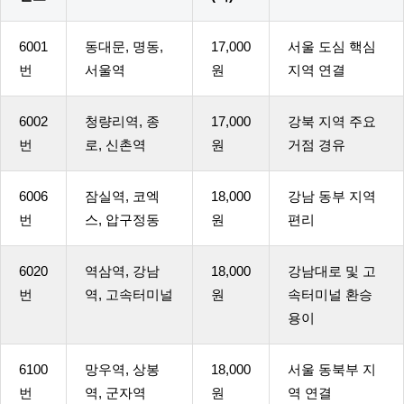
6001
동대문, 명동,
17,000
서울 도심 핵심
번
서울역
원
지역 연결
6002
청량리역, 종
17,000
강북 지역 주요
번
로, 신촌역
원
거점 경유
6006
잠실역, 코엑
18,000
강남 동부 지역
번
스, 압구정동
원
편리
6020
역삼역, 강남
18,000
강남대로 및 고
번
역, 고속터미널
원
속터미널 환승
용이
6100
망우역, 상봉
18,000
서울 동북부 지
번
역, 군자역
원
역 연결