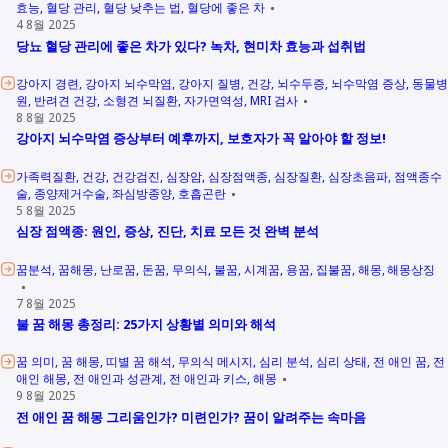
효능
혈당 관리
혈당 낮추는 법
혈당에 좋은 차
4 8월 2025
당뇨 혈당 관리에 좋은 차가 있다? 녹차, 현미차 효능과 섭취법
강아지 경련
강아지 뇌수막염
강아지 질병
건강
뇌수두증
뇌수막염 증상
동물병
원
반려견 건강
소형견 뇌질환
자가면역성
MRI 검사
8 8월 2025
강아지 뇌수막염 증상부터 예후까지, 보호자가 꼭 알아야 할 정보!
가족력질환
건강
건강검진
심장암
심장점액종
심장질환
심장초음파
점액종수
술
종양제거수술
좌심방종양
호흡곤란
5 8월 2025
심장 점액종: 원인, 증상, 진단, 치료 모든 것 완벽 분석
꿈분석
꿈해몽
난로꿈
돈꿈
무의식
불꿈
시계꿈
용꿈
집불꿈
해몽
해몽상징
7 8월 2025
불 꿈 해몽 총정리: 25가지 상황별 의미와 해석
꿈 의미
꿈 해몽
띠별 꿈 해석
무의식 메시지
심리 분석
심리 상태
전 애인 꿈
전
애인 해몽
전 애인과 성관계
전 애인과 키스
해몽
9 8월 2025
전 애인 꿈 해몽 그리움인가? 미련인가? 꿈이 알려주는 속마음