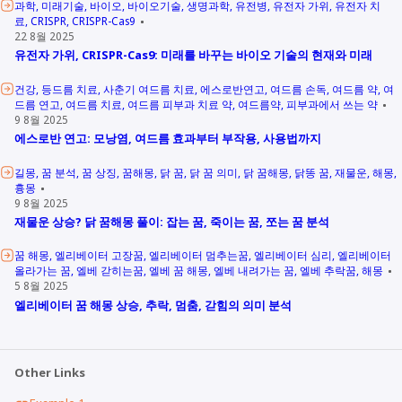
과학
미래기술
바이오
바이오기술
생명과학
유전병
유전자 가위
유전자 치
료
CRISPR
CRISPR-Cas9
22 8월 2025
유전자 가위, CRISPR-Cas9: 미래를 바꾸는 바이오 기술의 현재와 미래
건강
등드름 치료
사춘기 여드름 치료
에스로반연고
여드름 손독
여드름 약
여
드름 연고
여드름 치료
여드름 피부과 치료 약
여드름약
피부과에서 쓰는 약
9 8월 2025
에스로반 연고: 모낭염, 여드름 효과부터 부작용, 사용법까지
길몽
꿈 분석
꿈 상징
꿈해몽
닭 꿈
닭 꿈 의미
닭 꿈해몽
닭똥 꿈
재물운
해몽
흉몽
9 8월 2025
재물운 상승? 닭 꿈해몽 풀이: 잡는 꿈, 죽이는 꿈, 쪼는 꿈 분석
꿈 해몽
엘리베이터 고장꿈
엘리베이터 멈추는꿈
엘리베이터 심리
엘리베이터
올라가는 꿈
엘베 갇히는꿈
엘베 꿈 해몽
엘베 내려가는 꿈
엘베 추락꿈
해몽
5 8월 2025
엘리베이터 꿈 해몽 상승, 추락, 멈춤, 갇힘의 의미 분석
Other Links