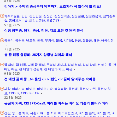
8 8월 2025
강아지 뇌수막염 증상부터 예후까지, 보호자가 꼭 알아야 할 정보!
가족력질환
건강
건강검진
심장암
심장점액종
심장질환
심장초음파
점액종수
술
종양제거수술
좌심방종양
호흡곤란
5 8월 2025
심장 점액종: 원인, 증상, 진단, 치료 모든 것 완벽 분석
꿈분석
꿈해몽
난로꿈
돈꿈
무의식
불꿈
시계꿈
용꿈
집불꿈
해몽
해몽상징
7 8월 2025
불 꿈 해몽 총정리: 25가지 상황별 의미와 해석
꿈 의미
꿈 해몽
띠별 꿈 해석
무의식 메시지
심리 분석
심리 상태
전 애인 꿈
전
애인 해몽
전 애인과 성관계
전 애인과 키스
해몽
9 8월 2025
전 애인 꿈 해몽 그리움인가? 미련인가? 꿈이 알려주는 속마음
과학
미래기술
바이오
바이오기술
생명과학
유전병
유전자 가위
유전자 치
료
CRISPR
CRISPR-Cas9
22 8월 2025
유전자 가위, CRISPR-Cas9: 미래를 바꾸는 바이오 기술의 현재와 미래
건강
등드름 치료
사춘기 여드름 치료
에스로반연고
여드름 손독
여드름 약
여