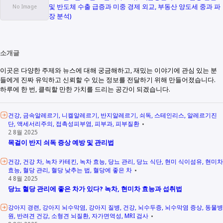
및 반도체 수출 급증과 미중 경제 외교, 부동산 양도세 중과 파
장 분석)
소개글
이곳은 다양한 주제와 뉴스에 대해 궁금해하고, 재밌는 이야기에 관심 있는 분
들에게 진짜 유익하고 신뢰할 수 있는 정보를 전달하기 위해 만들어졌습니다.
하루에 한 번, 클릭할 만한 가치를 드리는 공간이 되겠습니다.
건강
금속알레르기
니켈알레르기
반지알레르기
쇠독
스테인리스
알레르기진
단
액세서리주의
접촉성피부염
피부과
피부질환
2 8월 2025
목걸이 반지 쇠독 증상 예방 및 관리법
건강
건강 차
녹차 카테킨
녹차 효능
당뇨 관리
당뇨 식단
현미 식이섬유
현미차
효능
혈당 관리
혈당 낮추는 법
혈당에 좋은 차
4 8월 2025
당뇨 혈당 관리에 좋은 차가 있다? 녹차, 현미차 효능과 섭취법
강아지 경련
강아지 뇌수막염
강아지 질병
건강
뇌수두증
뇌수막염 증상
동물병
원
반려견 건강
소형견 뇌질환
자가면역성
MRI 검사