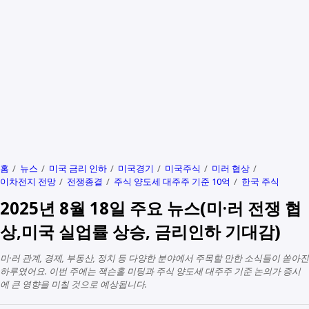
홈
뉴스
미국 금리 인하
미국경기
미국주식
미러 협상
이차전지 전망
전쟁종결
주식 양도세 대주주 기준 10억
한국 주식
2025년 8월 18일 주요 뉴스(미·러 전쟁 협
상,미국 실업률 상승, 금리인하 기대감)
미·러 관계, 경제, 부동산, 정치 등 다양한 분야에서 주목할 만한 소식들이 쏟아진
하루였어요. 이번 주에는 잭슨홀 미팅과 주식 양도세 대주주 기준 논의가 증시
에 큰 영향을 미칠 것으로 예상됩니다.