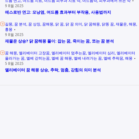
드름 연고
여드름 치료
여드름 피부과 치료 약
여드름약
피부과에서 쓰는 약
9 8월 2025
에스로반 연고: 모낭염, 여드름 효과부터 부작용, 사용법까지
길몽
꿈 분석
꿈 상징
꿈해몽
닭 꿈
닭 꿈 의미
닭 꿈해몽
닭똥 꿈
재물운
해몽
흉몽
9 8월 2025
재물운 상승? 닭 꿈해몽 풀이: 잡는 꿈, 죽이는 꿈, 쪼는 꿈 분석
꿈 해몽
엘리베이터 고장꿈
엘리베이터 멈추는꿈
엘리베이터 심리
엘리베이터
올라가는 꿈
엘베 갇히는꿈
엘베 꿈 해몽
엘베 내려가는 꿈
엘베 추락꿈
해몽
5 8월 2025
엘리베이터 꿈 해몽 상승, 추락, 멈춤, 갇힘의 의미 분석
Other Links
Example 1
Example 2
Example 3