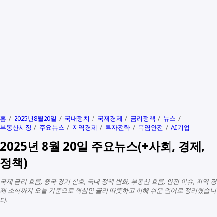
홈
2025년8월20일
국내정치
국제경제
금리정책
뉴스
부동산시장
주요뉴스
지역경제
투자전략
폭염안전
AI기업
2025년 8월 20일 주요뉴스(+사회, 경제,
정책)
국제 금리 흐름, 중국 경기 신호, 국내 정책 변화, 부동산 흐름, 안전 이슈, 지역 경
제 소식까지 오늘 기준으로 핵심만 골라 따뜻하고 이해 쉬운 언어로 정리했습니
다.