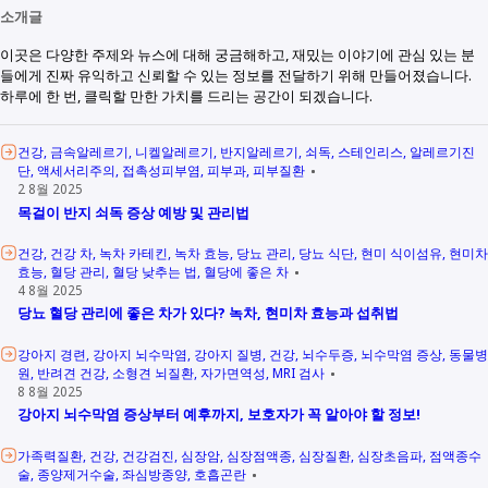
소개글
이곳은 다양한 주제와 뉴스에 대해 궁금해하고, 재밌는 이야기에 관심 있는 분
들에게 진짜 유익하고 신뢰할 수 있는 정보를 전달하기 위해 만들어졌습니다.
하루에 한 번, 클릭할 만한 가치를 드리는 공간이 되겠습니다.
건강
금속알레르기
니켈알레르기
반지알레르기
쇠독
스테인리스
알레르기진
단
액세서리주의
접촉성피부염
피부과
피부질환
2 8월 2025
목걸이 반지 쇠독 증상 예방 및 관리법
건강
건강 차
녹차 카테킨
녹차 효능
당뇨 관리
당뇨 식단
현미 식이섬유
현미차
효능
혈당 관리
혈당 낮추는 법
혈당에 좋은 차
4 8월 2025
당뇨 혈당 관리에 좋은 차가 있다? 녹차, 현미차 효능과 섭취법
강아지 경련
강아지 뇌수막염
강아지 질병
건강
뇌수두증
뇌수막염 증상
동물병
원
반려견 건강
소형견 뇌질환
자가면역성
MRI 검사
8 8월 2025
강아지 뇌수막염 증상부터 예후까지, 보호자가 꼭 알아야 할 정보!
가족력질환
건강
건강검진
심장암
심장점액종
심장질환
심장초음파
점액종수
술
종양제거수술
좌심방종양
호흡곤란