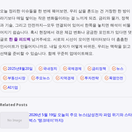
오늘 정리한 이슈들을 한 번에 꿰어보면, 우리 삶을 흔드는 건 거창한 한 방이
라기보다 매일 쌓이는 작은 변화들이라는 걸 느끼게 되죠. 금리와 물가, 정책
과 기술, 그리고 안전까지—모두 연결되어 있어서 한쪽을 놓치면 해석이 비뚤
어지기 쉽습니다. 혹시 현장에서 겪은 체감 변화나 궁금한 포인트가 있다면 댓
글로
한 줄 피드백
남겨주세요. 서로의 시선이 모이면 데이터보다 더 촘촘한
인사이트가 만들어지니까요. 내일 숫자가 어떻게 바뀌든, 우리는 맥락을 읽고
선택을 준비할 수 있습니다. 함께 꾸준히 업데이트해요.
2025년8월20일
국내정치
국제경제
금리정책
뉴스
부동산시장
주요뉴스
지역경제
투자전략
폭염안전
AI기업
Related Posts
2026년 5월 19일 오늘의 주요 뉴스(삼성전자 파업 위기와 스타
벅스 '탱크데이'까지)