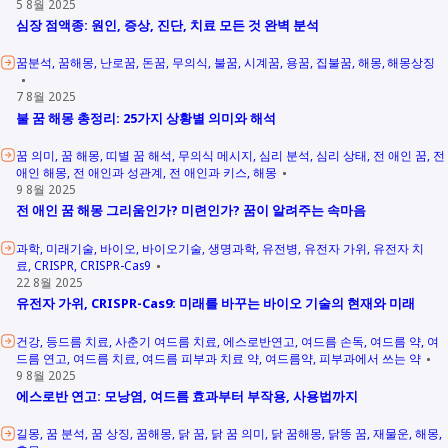
5 8월 2025
심장 점액종: 원인, 증상, 진단, 치료 모든 것 완벽 분석
꿈분석
꿈해몽
난로꿈
돈꿈
무의식
불꿈
시계꿈
용꿈
집불꿈
해몽
해몽상징
7 8월 2025
불 꿈 해몽 총정리: 25가지 상황별 의미와 해석
꿈 의미
꿈 해몽
띠별 꿈 해석
무의식 메시지
심리 분석
심리 상태
전 애인 꿈
전
애인 해몽
전 애인과 성관계
전 애인과 키스
해몽
9 8월 2025
전 애인 꿈 해몽 그리움인가? 미련인가? 꿈이 알려주는 속마음
과학
미래기술
바이오
바이오기술
생명과학
유전병
유전자 가위
유전자 치
료
CRISPR
CRISPR-Cas9
22 8월 2025
유전자 가위, CRISPR-Cas9: 미래를 바꾸는 바이오 기술의 현재와 미래
건강
등드름 치료
사춘기 여드름 치료
에스로반연고
여드름 손독
여드름 약
여
드름 연고
여드름 치료
여드름 피부과 치료 약
여드름약
피부과에서 쓰는 약
9 8월 2025
에스로반 연고: 모낭염, 여드름 효과부터 부작용, 사용법까지
길몽
꿈 분석
꿈 상징
꿈해몽
닭 꿈
닭 꿈 의미
닭 꿈해몽
닭똥 꿈
재물운
해몽