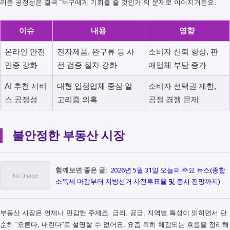
리즘 공정성은 결국 “누구에게 기회를 줄 것인가”의 문제로 이어지거든요.
이슈
내용
영향
온라인 안전
전자제품, 완구류 등 사
소비자 신뢰 향상, 판
인증 강화
전 검증 절차 강화
매업체 부담 증가
AI 추천 서비
대형 입점업체 중심 알
소비자 선택권 제한,
스 공정성
고리즘 의혹
공정 경쟁 문제
불안정한 부동산 시장
함께보면 좋은 글:
2026년 5월 31일 오늘의 주요 뉴스(종합
소득세 마감부터 지방선거 사전투표율 및 증시 전망까지)
부동산 시장은 언제나 민감한 주제죠. 금리, 공급, 지역별 특성이 얽히면서 단
순히 “오른다, 내린다”로 설명할 수 없어요. 요즘 특히 체감되는 흐름을 정리해