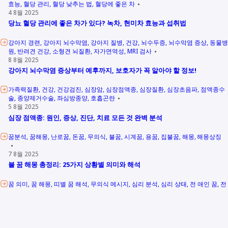
효능
혈당 관리
혈당 낮추는 법
혈당에 좋은 차
4 8월 2025
당뇨 혈당 관리에 좋은 차가 있다? 녹차, 현미차 효능과 섭취법
강아지 경련
강아지 뇌수막염
강아지 질병
건강
뇌수두증
뇌수막염 증상
동물병
원
반려견 건강
소형견 뇌질환
자가면역성
MRI 검사
8 8월 2025
강아지 뇌수막염 증상부터 예후까지, 보호자가 꼭 알아야 할 정보!
가족력질환
건강
건강검진
심장암
심장점액종
심장질환
심장초음파
점액종수
술
종양제거수술
좌심방종양
호흡곤란
5 8월 2025
심장 점액종: 원인, 증상, 진단, 치료 모든 것 완벽 분석
꿈분석
꿈해몽
난로꿈
돈꿈
무의식
불꿈
시계꿈
용꿈
집불꿈
해몽
해몽상징
7 8월 2025
불 꿈 해몽 총정리: 25가지 상황별 의미와 해석
꿈 의미
꿈 해몽
띠별 꿈 해석
무의식 메시지
심리 분석
심리 상태
전 애인 꿈
전
애인 해몽
전 애인과 성관계
전 애인과 키스
해몽
9 8월 2025
전 애인 꿈 해몽 그리움인가? 미련인가? 꿈이 알려주는 속마음