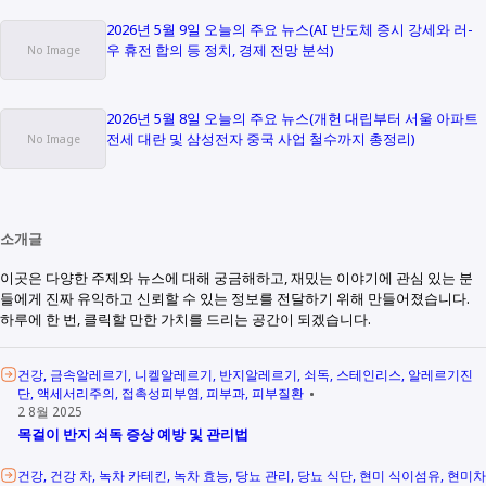
2026년 5월 9일 오늘의 주요 뉴스(AI 반도체 증시 강세와 러-
우 휴전 합의 등 정치, 경제 전망 분석)
2026년 5월 8일 오늘의 주요 뉴스(개헌 대립부터 서울 아파트
전세 대란 및 삼성전자 중국 사업 철수까지 총정리)
소개글
이곳은 다양한 주제와 뉴스에 대해 궁금해하고, 재밌는 이야기에 관심 있는 분
들에게 진짜 유익하고 신뢰할 수 있는 정보를 전달하기 위해 만들어졌습니다.
하루에 한 번, 클릭할 만한 가치를 드리는 공간이 되겠습니다.
건강
금속알레르기
니켈알레르기
반지알레르기
쇠독
스테인리스
알레르기진
단
액세서리주의
접촉성피부염
피부과
피부질환
2 8월 2025
목걸이 반지 쇠독 증상 예방 및 관리법
건강
건강 차
녹차 카테킨
녹차 효능
당뇨 관리
당뇨 식단
현미 식이섬유
현미차