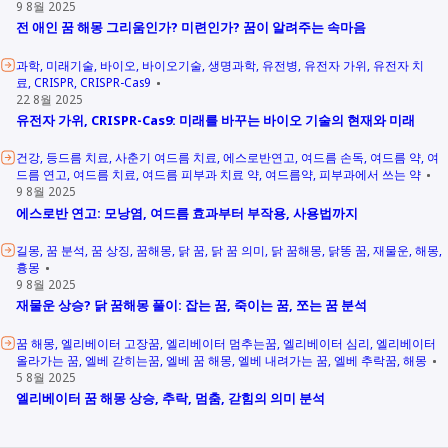
9 8월 2025
전 애인 꿈 해몽 그리움인가? 미련인가? 꿈이 알려주는 속마음
과학
미래기술
바이오
바이오기술
생명과학
유전병
유전자 가위
유전자 치
료
CRISPR
CRISPR-Cas9
22 8월 2025
유전자 가위, CRISPR-Cas9: 미래를 바꾸는 바이오 기술의 현재와 미래
건강
등드름 치료
사춘기 여드름 치료
에스로반연고
여드름 손독
여드름 약
여
드름 연고
여드름 치료
여드름 피부과 치료 약
여드름약
피부과에서 쓰는 약
9 8월 2025
에스로반 연고: 모낭염, 여드름 효과부터 부작용, 사용법까지
길몽
꿈 분석
꿈 상징
꿈해몽
닭 꿈
닭 꿈 의미
닭 꿈해몽
닭똥 꿈
재물운
해몽
흉몽
9 8월 2025
재물운 상승? 닭 꿈해몽 풀이: 잡는 꿈, 죽이는 꿈, 쪼는 꿈 분석
꿈 해몽
엘리베이터 고장꿈
엘리베이터 멈추는꿈
엘리베이터 심리
엘리베이터
올라가는 꿈
엘베 갇히는꿈
엘베 꿈 해몽
엘베 내려가는 꿈
엘베 추락꿈
해몽
5 8월 2025
엘리베이터 꿈 해몽 상승, 추락, 멈춤, 갇힘의 의미 분석