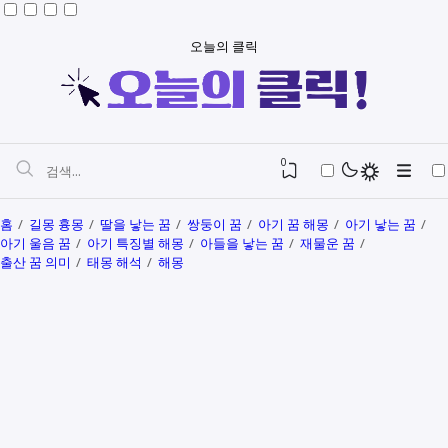
오늘의 클릭
0
홈
길몽 흉몽
딸을 낳는 꿈
쌍둥이 꿈
아기 꿈 해몽
아기 낳는 꿈
아기 울음 꿈
아기 특징별 해몽
아들을 낳는 꿈
재물운 꿈
출산 꿈 의미
태몽 해석
해몽