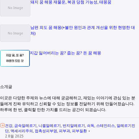
돼지 꿈 해몽 재물운, 복권 당첨 가능성, 태몽꿈
남편 외도 꿈 해몽(+불안 원인과 관계 개선을 위한 현명한 대
처)
지갑 잃어버리는 꿈? 줍는 꿈? 돈 꿈 해몽
소개글
이곳은 다양한 주제와 뉴스에 대해 궁금해하고, 재밌는 이야기에 관심 있는 분
들에게 진짜 유익하고 신뢰할 수 있는 정보를 전달하기 위해 만들어졌습니다.
하루에 한 번, 클릭할 만한 가치를 드리는 공간이 되겠습니다.
건강
금속알레르기
니켈알레르기
반지알레르기
쇠독
스테인리스
알레르기진
단
액세서리주의
접촉성피부염
피부과
피부질환
2 8월 2025