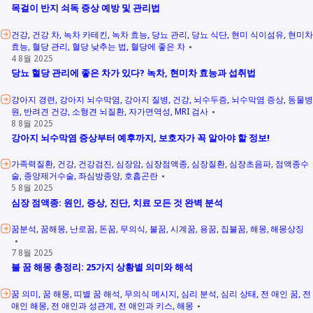
목걸이 반지 쇠독 증상 예방 및 관리법
건강
건강 차
녹차 카테킨
녹차 효능
당뇨 관리
당뇨 식단
현미 식이섬유
현미차
효능
혈당 관리
혈당 낮추는 법
혈당에 좋은 차
4 8월 2025
당뇨 혈당 관리에 좋은 차가 있다? 녹차, 현미차 효능과 섭취법
강아지 경련
강아지 뇌수막염
강아지 질병
건강
뇌수두증
뇌수막염 증상
동물병
원
반려견 건강
소형견 뇌질환
자가면역성
MRI 검사
8 8월 2025
강아지 뇌수막염 증상부터 예후까지, 보호자가 꼭 알아야 할 정보!
가족력질환
건강
건강검진
심장암
심장점액종
심장질환
심장초음파
점액종수
술
종양제거수술
좌심방종양
호흡곤란
5 8월 2025
심장 점액종: 원인, 증상, 진단, 치료 모든 것 완벽 분석
꿈분석
꿈해몽
난로꿈
돈꿈
무의식
불꿈
시계꿈
용꿈
집불꿈
해몽
해몽상징
7 8월 2025
불 꿈 해몽 총정리: 25가지 상황별 의미와 해석
꿈 의미
꿈 해몽
띠별 꿈 해석
무의식 메시지
심리 분석
심리 상태
전 애인 꿈
전
애인 해몽
전 애인과 성관계
전 애인과 키스
해몽