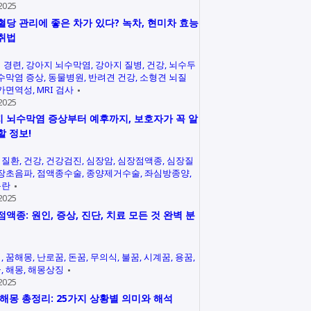
2025
혈당 관리에 좋은 차가 있다? 녹차, 현미차 효능
취법
 경련
강아지 뇌수막염
강아지 질병
건강
뇌수두
수막염 증상
동물병원
반려견 건강
소형견 뇌질
가면역성
MRI 검사
2025
 뇌수막염 증상부터 예후까지, 보호자가 꼭 알
할 정보!
력질환
건강
건강검진
심장암
심장점액종
심장질
장초음파
점액종수술
종양제거수술
좌심방종양
곤란
2025
점액종: 원인, 증상, 진단, 치료 모든 것 완벽 분
석
꿈해몽
난로꿈
돈꿈
무의식
불꿈
시계꿈
용꿈
꿈
해몽
해몽상징
2025
 해몽 총정리: 25가지 상황별 의미와 해석