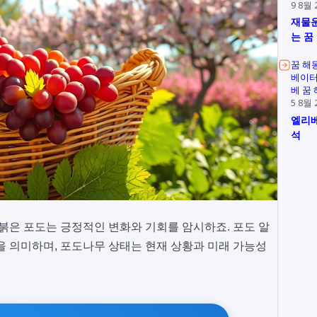
9 8월 
재물운
는 꿈
꿈 해
베이터
베 꿈
5 8월 
엘리베
석
 붉은 포도는 긍정적인 변화와 기회를 암시하죠. 포도 알
을 의미하며, 포도나무 상태는 현재 상황과 미래 가능성