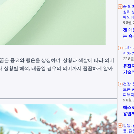
꿈 의
심리 
애인과
9 8월 
전 애
는 속
과학
전자 
22 8월
꿈은 풍요와 행운을 상징하며, 상황과 색깔에 따라 의미
유전자
터 상황별 해석, 태몽일 경우의 의미까지 꼼꼼하게 알아
기술의
건강
드름 
피부과
9 8월 
에스로
용법
길몽
몽
닭