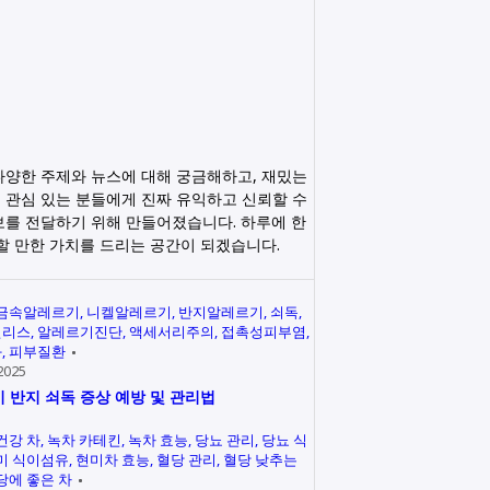
다양한 주제와 뉴스에 대해 궁금해하고, 재밌는
 관심 있는 분들에게 진짜 유익하고 신뢰할 수
보를 전달하기 위해 만들어졌습니다. 하루에 한
릭할 만한 가치를 드리는 공간이 되겠습니다.
금속알레르기
니켈알레르기
반지알레르기
쇠독
인리스
알레르기진단
액세서리주의
접촉성피부염
과
피부질환
2025
 반지 쇠독 증상 예방 및 관리법
건강 차
녹차 카테킨
녹차 효능
당뇨 관리
당뇨 식
미 식이섬유
현미차 효능
혈당 관리
혈당 낮추는
당에 좋은 차