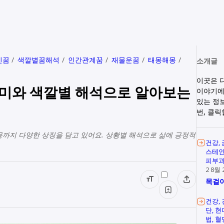
인꿈
색깔별꿈해석
인간관계꿈
재물운꿈
태몽해몽
소개글
이곳은 
의미와 색깔별 해석으로 알아보는
이야기에
있는 정
번, 클
태몽까지 다양한 상징을 담고 있어요. 상황별 해석으로 삶에 긍정적
건강
스테
피부
2 8월 
목걸이
건강
단
현
법
혈