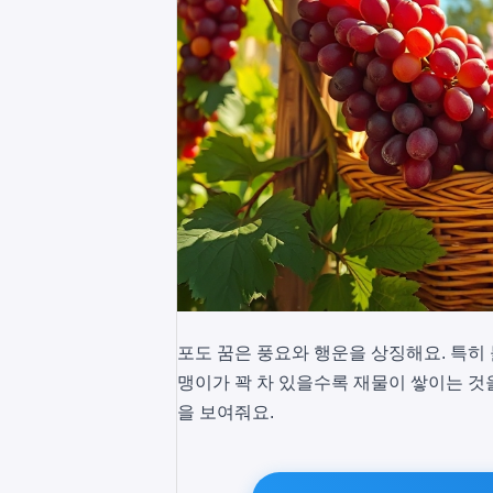
포도 꿈은 풍요와 행운을 상징해요. 특히
맹이가 꽉 차 있을수록 재물이 쌓이는 것
을 보여줘요.