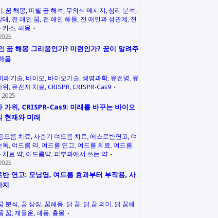
미
꿈 해몽
띠별 꿈 해석
무의식 메시지
심리 분석
상태
전 애인 꿈
전 애인 해몽
전 애인과 성관계
전
 키스
해몽
2025
인 꿈 해몽 그리움인가? 미련인가? 꿈이 알려주
마음
미래기술
바이오
바이오기술
생명과학
유전병
유
가위
유전자 치료
CRISPR
CRISPR-Cas9
 2025
 가위, CRISPR-Cas9: 미래를 바꾸는 바이오
 현재와 미래
등드름 치료
사춘기 여드름 치료
에스로반연고
여
손독
여드름 약
여드름 연고
여드름 치료
여드름
 치료 약
여드름약
피부과에서 쓰는 약
2025
반 연고: 모낭염, 여드름 효과부터 부작용, 사
까지
꿈 분석
꿈 상징
꿈해몽
닭 꿈
닭 꿈 의미
닭 꿈해
똥 꿈
재물운
해몽
흉몽