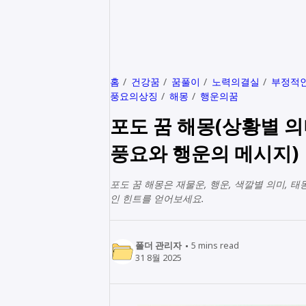
홈
건강꿈
꿈풀이
노력의결실
부정적
풍요의상징
해몽
행운의꿈
포도 꿈 해몽(상황별 
풍요와 행운의 메시지)
포도 꿈 해몽은 재물운, 행운, 색깔별 의미, 
인 힌트를 얻어보세요.
폴더 관리자
5
mins read
31 8월 2025