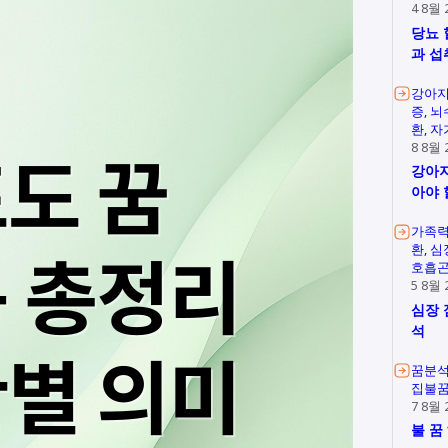
4 8월 
당뇨 
과 섭
강아지
증
뇌
환
자
8 8월 
강아지
아야 
가족
환
심
호흡
5 8월 
심장 
석
꿈분
집불
7 8월 
불 꿈