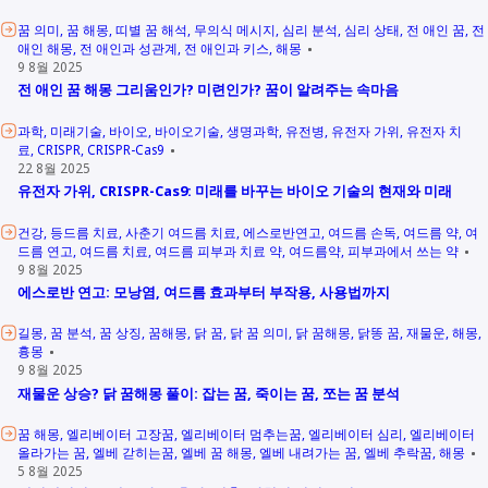
꿈 의미
꿈 해몽
띠별 꿈 해석
무의식 메시지
심리 분석
심리 상태
전 애인 꿈
전
애인 해몽
전 애인과 성관계
전 애인과 키스
해몽
9 8월 2025
전 애인 꿈 해몽 그리움인가? 미련인가? 꿈이 알려주는 속마음
과학
미래기술
바이오
바이오기술
생명과학
유전병
유전자 가위
유전자 치
료
CRISPR
CRISPR-Cas9
22 8월 2025
유전자 가위, CRISPR-Cas9: 미래를 바꾸는 바이오 기술의 현재와 미래
건강
등드름 치료
사춘기 여드름 치료
에스로반연고
여드름 손독
여드름 약
여
드름 연고
여드름 치료
여드름 피부과 치료 약
여드름약
피부과에서 쓰는 약
9 8월 2025
에스로반 연고: 모낭염, 여드름 효과부터 부작용, 사용법까지
길몽
꿈 분석
꿈 상징
꿈해몽
닭 꿈
닭 꿈 의미
닭 꿈해몽
닭똥 꿈
재물운
해몽
흉몽
9 8월 2025
재물운 상승? 닭 꿈해몽 풀이: 잡는 꿈, 죽이는 꿈, 쪼는 꿈 분석
꿈 해몽
엘리베이터 고장꿈
엘리베이터 멈추는꿈
엘리베이터 심리
엘리베이터
올라가는 꿈
엘베 갇히는꿈
엘베 꿈 해몽
엘베 내려가는 꿈
엘베 추락꿈
해몽
5 8월 2025