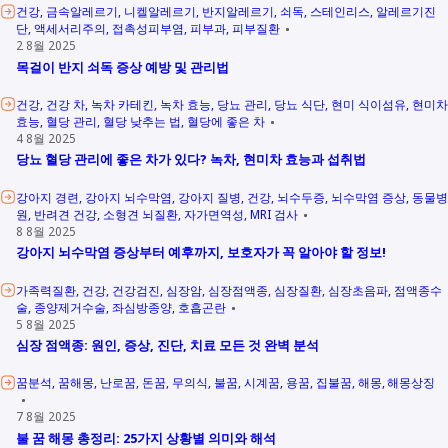
건강
금속알레르기
니켈알레르기
반지알레르기
쇠독
스테인리스
알레르기진
단
액세서리주의
접촉성피부염
피부과
피부질환
2 8월 2025
목걸이 반지 쇠독 증상 예방 및 관리법
건강
건강 차
녹차 카테킨
녹차 효능
당뇨 관리
당뇨 식단
현미 식이섬유
현미차
효능
혈당 관리
혈당 낮추는 법
혈당에 좋은 차
4 8월 2025
당뇨 혈당 관리에 좋은 차가 있다? 녹차, 현미차 효능과 섭취법
강아지 경련
강아지 뇌수막염
강아지 질병
건강
뇌수두증
뇌수막염 증상
동물병
원
반려견 건강
소형견 뇌질환
자가면역성
MRI 검사
8 8월 2025
강아지 뇌수막염 증상부터 예후까지, 보호자가 꼭 알아야 할 정보!
가족력질환
건강
건강검진
심장암
심장점액종
심장질환
심장초음파
점액종수
술
종양제거수술
좌심방종양
호흡곤란
5 8월 2025
심장 점액종: 원인, 증상, 진단, 치료 모든 것 완벽 분석
꿈분석
꿈해몽
난로꿈
돈꿈
무의식
불꿈
시계꿈
용꿈
집불꿈
해몽
해몽상징
7 8월 2025
불 꿈 해몽 총정리: 25가지 상황별 의미와 해석