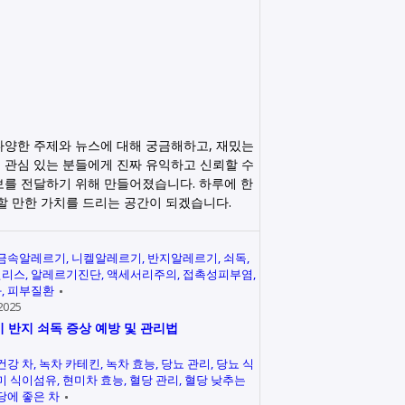
다양한 주제와 뉴스에 대해 궁금해하고, 재밌는
 관심 있는 분들에게 진짜 유익하고 신뢰할 수
보를 전달하기 위해 만들어졌습니다. 하루에 한
릭할 만한 가치를 드리는 공간이 되겠습니다.
금속알레르기
니켈알레르기
반지알레르기
쇠독
인리스
알레르기진단
액세서리주의
접촉성피부염
과
피부질환
2025
 반지 쇠독 증상 예방 및 관리법
건강 차
녹차 카테킨
녹차 효능
당뇨 관리
당뇨 식
미 식이섬유
현미차 효능
혈당 관리
혈당 낮추는
당에 좋은 차