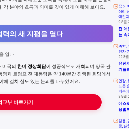
꿈 의
, 각 분야의 흐름과 의미를 깊이 있게 이해해 보아요.
심리 
애인과
9 8월 
전 애
 협력의 새 지평을 열다
는 속
과학
전자 
22 8월
유전자
국과 미국의
한미 정상회담
이 성공적으로 개최되며 양국 관
기술의
통령과 트럼프 전 대통령은 약 140분간 진행된 회담에서
건강
야에 걸쳐 심도 있는 논의를 나누었어요.
드름 
피부과
9 8월 
외교부 바로가기
에스로
용법
길몽
몽
닭