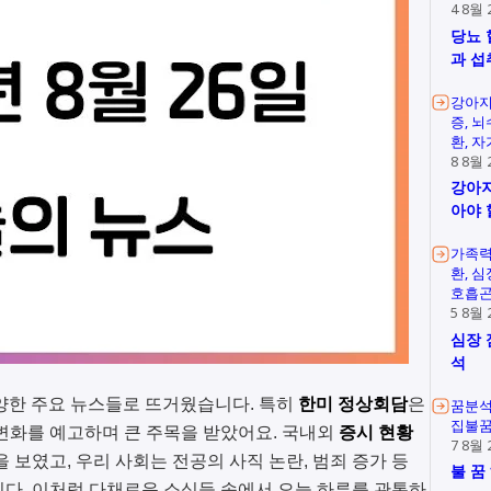
4 8월 
당뇨 
과 섭
강아지
증
뇌
환
자
8 8월 
강아지
아야 
가족
환
심
호흡
5 8월 
심장 
석
 다양한 주요 뉴스들로 뜨거웠습니다. 특히
한미 정상회담
은
꿈분
집불
변화를 예고하며 큰 주목을 받았어요. 국내외
증시 현황
7 8월 
 보였고, 우리 사회는 전공의 사직 논란, 범죄 증가 등
불 꿈
다. 이처럼 다채로운 소식들 속에서 오늘 하루를 관통하