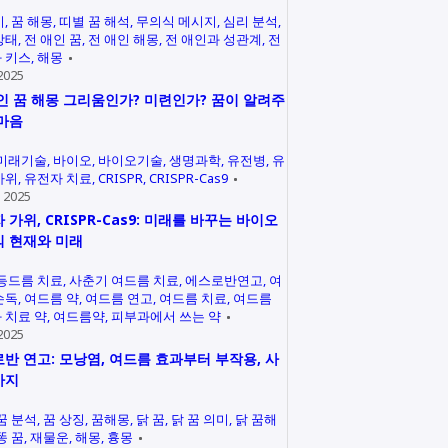
미
꿈 해몽
띠별 꿈 해석
무의식 메시지
심리 분석
상태
전 애인 꿈
전 애인 해몽
전 애인과 성관계
전
 키스
해몽
2025
인 꿈 해몽 그리움인가? 미련인가? 꿈이 알려주
마음
미래기술
바이오
바이오기술
생명과학
유전병
유
가위
유전자 치료
CRISPR
CRISPR-Cas9
 2025
 가위, CRISPR-Cas9: 미래를 바꾸는 바이오
 현재와 미래
등드름 치료
사춘기 여드름 치료
에스로반연고
여
손독
여드름 약
여드름 연고
여드름 치료
여드름
 치료 약
여드름약
피부과에서 쓰는 약
2025
반 연고: 모낭염, 여드름 효과부터 부작용, 사
까지
꿈 분석
꿈 상징
꿈해몽
닭 꿈
닭 꿈 의미
닭 꿈해
똥 꿈
재물운
해몽
흉몽