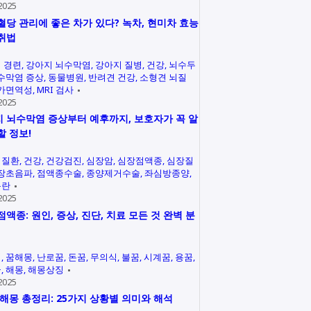
2025
혈당 관리에 좋은 차가 있다? 녹차, 현미차 효능
취법
 경련
강아지 뇌수막염
강아지 질병
건강
뇌수두
수막염 증상
동물병원
반려견 건강
소형견 뇌질
가면역성
MRI 검사
2025
 뇌수막염 증상부터 예후까지, 보호자가 꼭 알
할 정보!
력질환
건강
건강검진
심장암
심장점액종
심장질
장초음파
점액종수술
종양제거수술
좌심방종양
곤란
2025
점액종: 원인, 증상, 진단, 치료 모든 것 완벽 분
석
꿈해몽
난로꿈
돈꿈
무의식
불꿈
시계꿈
용꿈
꿈
해몽
해몽상징
2025
 해몽 총정리: 25가지 상황별 의미와 해석