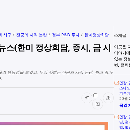
뷔 시구
전공의 사직 논란
정부 R&D 투자
한미정상회담
소개글
요 뉴스(한미 정상회담, 증시, 금 시
이곳은 
이야기에
있는 정
번, 클
물려 변동성을 보였고, 우리 사회는 전공의 사직 논란, 범죄 증가
.
건강
스테
피부
2 8월 
목걸이
건강
단
현
법
혈