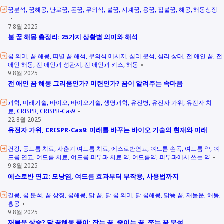
꿈분석
꿈해몽
난로꿈
돈꿈
무의식
불꿈
시계꿈
용꿈
집불꿈
해몽
해몽상징
7 8월 2025
불 꿈 해몽 총정리: 25가지 상황별 의미와 해석
꿈 의미
꿈 해몽
띠별 꿈 해석
무의식 메시지
심리 분석
심리 상태
전 애인 꿈
전
애인 해몽
전 애인과 성관계
전 애인과 키스
해몽
9 8월 2025
전 애인 꿈 해몽 그리움인가? 미련인가? 꿈이 알려주는 속마음
과학
미래기술
바이오
바이오기술
생명과학
유전병
유전자 가위
유전자 치
료
CRISPR
CRISPR-Cas9
22 8월 2025
유전자 가위, CRISPR-Cas9: 미래를 바꾸는 바이오 기술의 현재와 미래
건강
등드름 치료
사춘기 여드름 치료
에스로반연고
여드름 손독
여드름 약
여
드름 연고
여드름 치료
여드름 피부과 치료 약
여드름약
피부과에서 쓰는 약
9 8월 2025
에스로반 연고: 모낭염, 여드름 효과부터 부작용, 사용법까지
길몽
꿈 분석
꿈 상징
꿈해몽
닭 꿈
닭 꿈 의미
닭 꿈해몽
닭똥 꿈
재물운
해몽
흉몽
9 8월 2025
재물운 상승? 닭 꿈해몽 풀이: 잡는 꿈, 죽이는 꿈, 쪼는 꿈 분석