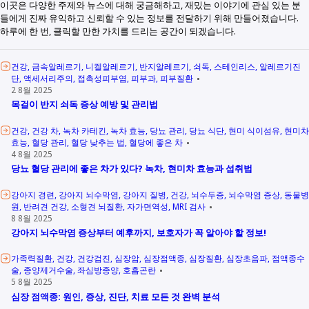
이곳은 다양한 주제와 뉴스에 대해 궁금해하고, 재밌는 이야기에 관심 있는 분
들에게 진짜 유익하고 신뢰할 수 있는 정보를 전달하기 위해 만들어졌습니다.
하루에 한 번, 클릭할 만한 가치를 드리는 공간이 되겠습니다.
건강
금속알레르기
니켈알레르기
반지알레르기
쇠독
스테인리스
알레르기진
단
액세서리주의
접촉성피부염
피부과
피부질환
2 8월 2025
목걸이 반지 쇠독 증상 예방 및 관리법
건강
건강 차
녹차 카테킨
녹차 효능
당뇨 관리
당뇨 식단
현미 식이섬유
현미차
효능
혈당 관리
혈당 낮추는 법
혈당에 좋은 차
4 8월 2025
당뇨 혈당 관리에 좋은 차가 있다? 녹차, 현미차 효능과 섭취법
강아지 경련
강아지 뇌수막염
강아지 질병
건강
뇌수두증
뇌수막염 증상
동물병
원
반려견 건강
소형견 뇌질환
자가면역성
MRI 검사
8 8월 2025
강아지 뇌수막염 증상부터 예후까지, 보호자가 꼭 알아야 할 정보!
가족력질환
건강
건강검진
심장암
심장점액종
심장질환
심장초음파
점액종수
술
종양제거수술
좌심방종양
호흡곤란
5 8월 2025
심장 점액종: 원인, 증상, 진단, 치료 모든 것 완벽 분석