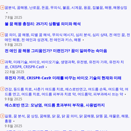
꿈분석
꿈해몽
난로꿈
돈꿈
무의식
불꿈
시계꿈
용꿈
집불꿈
해몽
해몽상징
7 8월 2025
불 꿈 해몽 총정리: 25가지 상황별 의미와 해석
꿈 의미
꿈 해몽
띠별 꿈 해석
무의식 메시지
심리 분석
심리 상태
전 애인 꿈
전
애인 해몽
전 애인과 성관계
전 애인과 키스
해몽
9 8월 2025
전 애인 꿈 해몽 그리움인가? 미련인가? 꿈이 알려주는 속마음
과학
미래기술
바이오
바이오기술
생명과학
유전병
유전자 가위
유전자 치
료
CRISPR
CRISPR-Cas9
22 8월 2025
유전자 가위, CRISPR-Cas9: 미래를 바꾸는 바이오 기술의 현재와 미래
건강
등드름 치료
사춘기 여드름 치료
에스로반연고
여드름 손독
여드름 약
여
드름 연고
여드름 치료
여드름 피부과 치료 약
여드름약
피부과에서 쓰는 약
9 8월 2025
에스로반 연고: 모낭염, 여드름 효과부터 부작용, 사용법까지
길몽
꿈 분석
꿈 상징
꿈해몽
닭 꿈
닭 꿈 의미
닭 꿈해몽
닭똥 꿈
재물운
해몽
흉몽
9 8월 2025