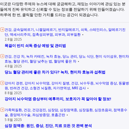
이곳은 다양한 주제와 뉴스에 대해 궁금해하고, 재밌는 이야기에 관심 있는 분
들에게 진짜 유익하고 신뢰할 수 있는 정보를 전달하기 위해 만들어졌습니다.
하루에 한 번, 클릭할 만한 가치를 드리는 공간이 되겠습니다.
건강
금속알레르기
니켈알레르기
반지알레르기
쇠독
스테인리스
알레르기진
단
액세서리주의
접촉성피부염
피부과
피부질환
2 8월 2025
목걸이 반지 쇠독 증상 예방 및 관리법
건강
건강 차
녹차 카테킨
녹차 효능
당뇨 관리
당뇨 식단
현미 식이섬유
현미차
효능
혈당 관리
혈당 낮추는 법
혈당에 좋은 차
4 8월 2025
당뇨 혈당 관리에 좋은 차가 있다? 녹차, 현미차 효능과 섭취법
강아지 경련
강아지 뇌수막염
강아지 질병
건강
뇌수두증
뇌수막염 증상
동물병
원
반려견 건강
소형견 뇌질환
자가면역성
MRI 검사
8 8월 2025
강아지 뇌수막염 증상부터 예후까지, 보호자가 꼭 알아야 할 정보!
가족력질환
건강
건강검진
심장암
심장점액종
심장질환
심장초음파
점액종수
술
종양제거수술
좌심방종양
호흡곤란
5 8월 2025
심장 점액종: 원인, 증상, 진단, 치료 모든 것 완벽 분석