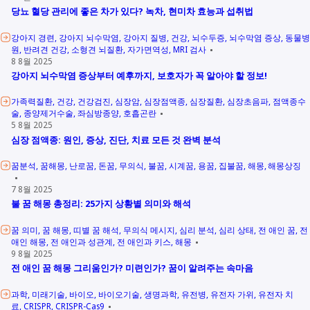
당뇨 혈당 관리에 좋은 차가 있다? 녹차, 현미차 효능과 섭취법
강아지 경련
강아지 뇌수막염
강아지 질병
건강
뇌수두증
뇌수막염 증상
동물병
원
반려견 건강
소형견 뇌질환
자가면역성
MRI 검사
8 8월 2025
강아지 뇌수막염 증상부터 예후까지, 보호자가 꼭 알아야 할 정보!
가족력질환
건강
건강검진
심장암
심장점액종
심장질환
심장초음파
점액종수
술
종양제거수술
좌심방종양
호흡곤란
5 8월 2025
심장 점액종: 원인, 증상, 진단, 치료 모든 것 완벽 분석
꿈분석
꿈해몽
난로꿈
돈꿈
무의식
불꿈
시계꿈
용꿈
집불꿈
해몽
해몽상징
7 8월 2025
불 꿈 해몽 총정리: 25가지 상황별 의미와 해석
꿈 의미
꿈 해몽
띠별 꿈 해석
무의식 메시지
심리 분석
심리 상태
전 애인 꿈
전
애인 해몽
전 애인과 성관계
전 애인과 키스
해몽
9 8월 2025
전 애인 꿈 해몽 그리움인가? 미련인가? 꿈이 알려주는 속마음
과학
미래기술
바이오
바이오기술
생명과학
유전병
유전자 가위
유전자 치
료
CRISPR
CRISPR-Cas9