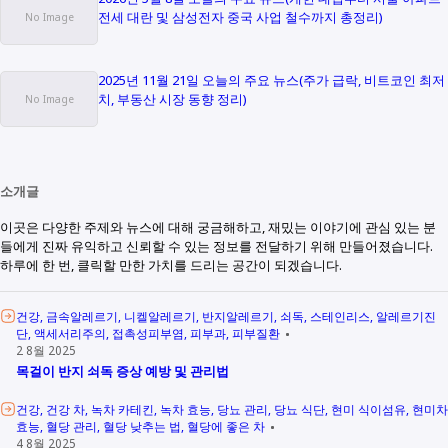
전세 대란 및 삼성전자 중국 사업 철수까지 총정리)
2025년 11월 21일 오늘의 주요 뉴스(주가 급락, 비트코인 최저
치, 부동산 시장 동향 정리)
소개글
이곳은 다양한 주제와 뉴스에 대해 궁금해하고, 재밌는 이야기에 관심 있는 분
들에게 진짜 유익하고 신뢰할 수 있는 정보를 전달하기 위해 만들어졌습니다.
하루에 한 번, 클릭할 만한 가치를 드리는 공간이 되겠습니다.
건강
금속알레르기
니켈알레르기
반지알레르기
쇠독
스테인리스
알레르기진
단
액세서리주의
접촉성피부염
피부과
피부질환
2 8월 2025
목걸이 반지 쇠독 증상 예방 및 관리법
건강
건강 차
녹차 카테킨
녹차 효능
당뇨 관리
당뇨 식단
현미 식이섬유
현미차
효능
혈당 관리
혈당 낮추는 법
혈당에 좋은 차
4 8월 2025