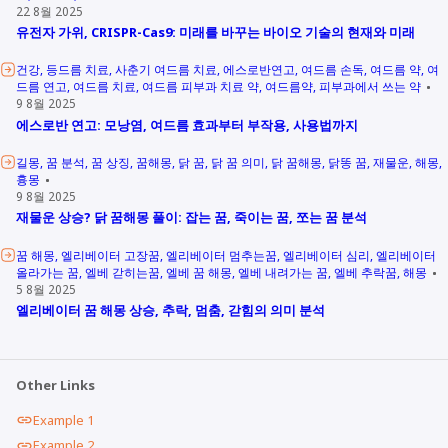
22 8월 2025
유전자 가위, CRISPR-Cas9: 미래를 바꾸는 바이오 기술의 현재와 미래
건강
등드름 치료
사춘기 여드름 치료
에스로반연고
여드름 손독
여드름 약
여
드름 연고
여드름 치료
여드름 피부과 치료 약
여드름약
피부과에서 쓰는 약
9 8월 2025
에스로반 연고: 모낭염, 여드름 효과부터 부작용, 사용법까지
길몽
꿈 분석
꿈 상징
꿈해몽
닭 꿈
닭 꿈 의미
닭 꿈해몽
닭똥 꿈
재물운
해몽
흉몽
9 8월 2025
재물운 상승? 닭 꿈해몽 풀이: 잡는 꿈, 죽이는 꿈, 쪼는 꿈 분석
꿈 해몽
엘리베이터 고장꿈
엘리베이터 멈추는꿈
엘리베이터 심리
엘리베이터
올라가는 꿈
엘베 갇히는꿈
엘베 꿈 해몽
엘베 내려가는 꿈
엘베 추락꿈
해몽
5 8월 2025
엘리베이터 꿈 해몽 상승, 추락, 멈춤, 갇힘의 의미 분석
Other Links
Example 1
Example 2