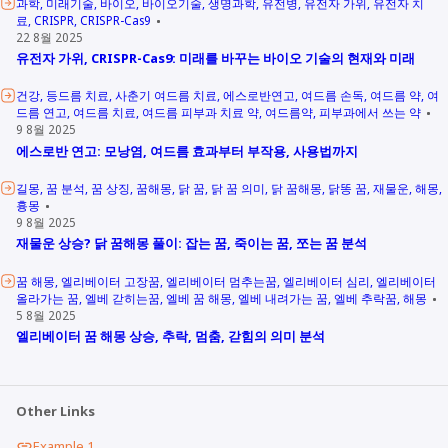
과학
미래기술
바이오
바이오기술
생명과학
유전병
유전자 가위
유전자 치
료
CRISPR
CRISPR-Cas9
22 8월 2025
유전자 가위, CRISPR-Cas9: 미래를 바꾸는 바이오 기술의 현재와 미래
건강
등드름 치료
사춘기 여드름 치료
에스로반연고
여드름 손독
여드름 약
여
드름 연고
여드름 치료
여드름 피부과 치료 약
여드름약
피부과에서 쓰는 약
9 8월 2025
에스로반 연고: 모낭염, 여드름 효과부터 부작용, 사용법까지
길몽
꿈 분석
꿈 상징
꿈해몽
닭 꿈
닭 꿈 의미
닭 꿈해몽
닭똥 꿈
재물운
해몽
흉몽
9 8월 2025
재물운 상승? 닭 꿈해몽 풀이: 잡는 꿈, 죽이는 꿈, 쪼는 꿈 분석
꿈 해몽
엘리베이터 고장꿈
엘리베이터 멈추는꿈
엘리베이터 심리
엘리베이터
올라가는 꿈
엘베 갇히는꿈
엘베 꿈 해몽
엘베 내려가는 꿈
엘베 추락꿈
해몽
5 8월 2025
엘리베이터 꿈 해몽 상승, 추락, 멈춤, 갇힘의 의미 분석
Other Links
Example 1