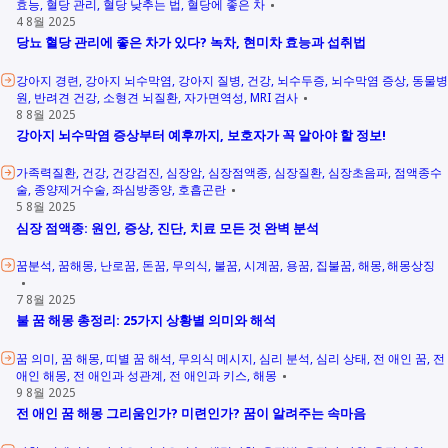
효능
혈당 관리
혈당 낮추는 법
혈당에 좋은 차
4 8월 2025
당뇨 혈당 관리에 좋은 차가 있다? 녹차, 현미차 효능과 섭취법
강아지 경련
강아지 뇌수막염
강아지 질병
건강
뇌수두증
뇌수막염 증상
동물병
원
반려견 건강
소형견 뇌질환
자가면역성
MRI 검사
8 8월 2025
강아지 뇌수막염 증상부터 예후까지, 보호자가 꼭 알아야 할 정보!
가족력질환
건강
건강검진
심장암
심장점액종
심장질환
심장초음파
점액종수
술
종양제거수술
좌심방종양
호흡곤란
5 8월 2025
심장 점액종: 원인, 증상, 진단, 치료 모든 것 완벽 분석
꿈분석
꿈해몽
난로꿈
돈꿈
무의식
불꿈
시계꿈
용꿈
집불꿈
해몽
해몽상징
7 8월 2025
불 꿈 해몽 총정리: 25가지 상황별 의미와 해석
꿈 의미
꿈 해몽
띠별 꿈 해석
무의식 메시지
심리 분석
심리 상태
전 애인 꿈
전
애인 해몽
전 애인과 성관계
전 애인과 키스
해몽
9 8월 2025
전 애인 꿈 해몽 그리움인가? 미련인가? 꿈이 알려주는 속마음