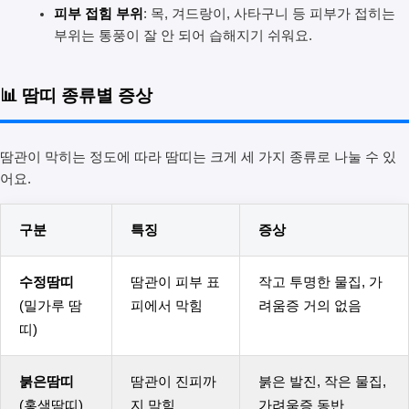
피부 접힘 부위
: 목, 겨드랑이, 사타구니 등 피부가 접히는
부위는 통풍이 잘 안 되어 습해지기 쉬워요.
📊 땀띠 종류별 증상
땀관이 막히는 정도에 따라 땀띠는 크게 세 가지 종류로 나눌 수 있
어요.
구분
특징
증상
수정땀띠
땀관이 피부 표
작고 투명한 물집, 가
(밀가루 땀
피에서 막힘
려움증 거의 없음
띠)
붉은땀띠
땀관이 진피까
붉은 발진, 작은 물집,
(홍색땀띠)
지 막힘
가려움증 동반