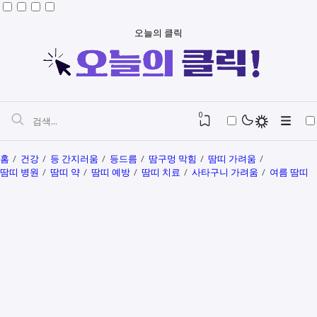
오늘의 클릭
0
홈
건강
등 간지러움
등드름
땀구멍 막힘
땀띠 가려움
땀띠 병원
땀띠 약
땀띠 예방
땀띠 치료
사타구니 가려움
여름 땀띠