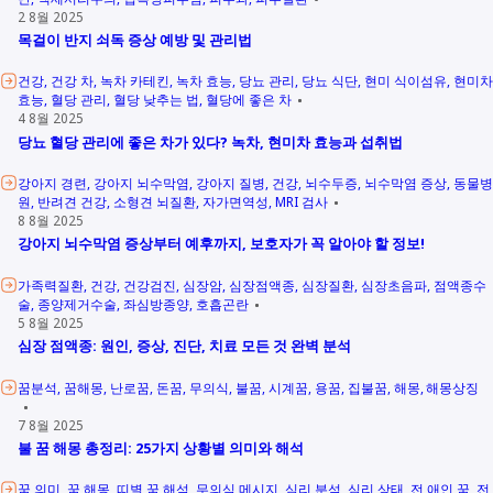
2 8월 2025
목걸이 반지 쇠독 증상 예방 및 관리법
건강
건강 차
녹차 카테킨
녹차 효능
당뇨 관리
당뇨 식단
현미 식이섬유
현미차
효능
혈당 관리
혈당 낮추는 법
혈당에 좋은 차
4 8월 2025
당뇨 혈당 관리에 좋은 차가 있다? 녹차, 현미차 효능과 섭취법
강아지 경련
강아지 뇌수막염
강아지 질병
건강
뇌수두증
뇌수막염 증상
동물병
원
반려견 건강
소형견 뇌질환
자가면역성
MRI 검사
8 8월 2025
강아지 뇌수막염 증상부터 예후까지, 보호자가 꼭 알아야 할 정보!
가족력질환
건강
건강검진
심장암
심장점액종
심장질환
심장초음파
점액종수
술
종양제거수술
좌심방종양
호흡곤란
5 8월 2025
심장 점액종: 원인, 증상, 진단, 치료 모든 것 완벽 분석
꿈분석
꿈해몽
난로꿈
돈꿈
무의식
불꿈
시계꿈
용꿈
집불꿈
해몽
해몽상징
7 8월 2025
불 꿈 해몽 총정리: 25가지 상황별 의미와 해석
꿈 의미
꿈 해몽
띠별 꿈 해석
무의식 메시지
심리 분석
심리 상태
전 애인 꿈
전