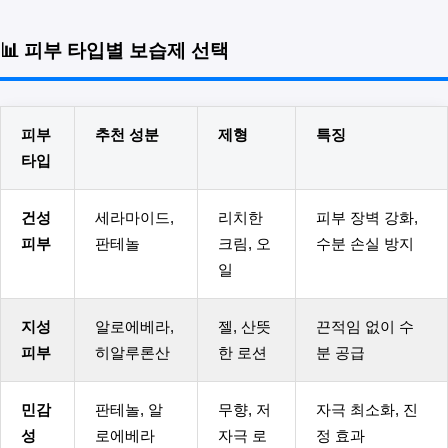
📊 피부 타입별 보습제 선택
피부
추천 성분
제형
특징
타입
건성
세라마이드,
리치한
피부 장벽 강화,
피부
판테놀
크림, 오
수분 손실 방지
일
지성
알로에베라,
젤, 산뜻
끈적임 없이 수
피부
히알루론산
한 로션
분 공급
민감
판테놀, 알
무향, 저
자극 최소화, 진
성
로에베라
자극 로
정 효과