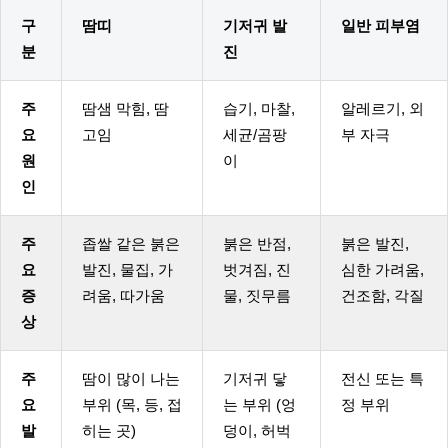
구
땀띠
기저귀 발
일반 피부염
분
진
주
땀샘 막힘, 땀
습기, 마찰,
알레르기, 외
요
고임
세균/곰팡
부 자극
원
이
인
주
좁쌀 같은 붉은
붉은 반점,
붉은 발진,
요
발진, 물집, 가
벗겨짐, 진
심한 가려움,
증
려움, 따가움
물, 짓무름
건조함, 각질
상
주
땀이 많이 나는
기저귀 닿
전신 또는 특
요
부위 (목, 등, 접
는 부위 (엉
정 부위
발
히는 곳)
덩이, 허벅