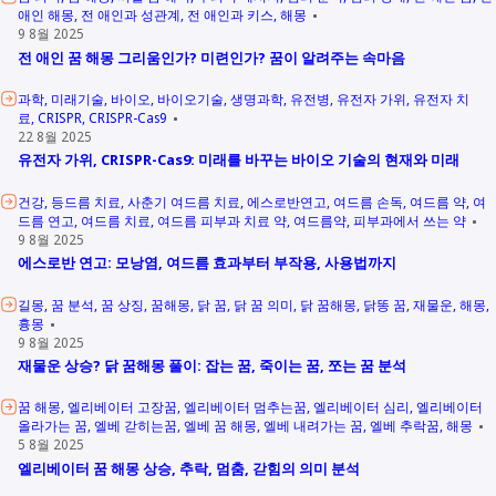
애인 해몽
전 애인과 성관계
전 애인과 키스
해몽
9 8월 2025
전 애인 꿈 해몽 그리움인가? 미련인가? 꿈이 알려주는 속마음
과학
미래기술
바이오
바이오기술
생명과학
유전병
유전자 가위
유전자 치
료
CRISPR
CRISPR-Cas9
22 8월 2025
유전자 가위, CRISPR-Cas9: 미래를 바꾸는 바이오 기술의 현재와 미래
건강
등드름 치료
사춘기 여드름 치료
에스로반연고
여드름 손독
여드름 약
여
드름 연고
여드름 치료
여드름 피부과 치료 약
여드름약
피부과에서 쓰는 약
9 8월 2025
에스로반 연고: 모낭염, 여드름 효과부터 부작용, 사용법까지
길몽
꿈 분석
꿈 상징
꿈해몽
닭 꿈
닭 꿈 의미
닭 꿈해몽
닭똥 꿈
재물운
해몽
흉몽
9 8월 2025
재물운 상승? 닭 꿈해몽 풀이: 잡는 꿈, 죽이는 꿈, 쪼는 꿈 분석
꿈 해몽
엘리베이터 고장꿈
엘리베이터 멈추는꿈
엘리베이터 심리
엘리베이터
올라가는 꿈
엘베 갇히는꿈
엘베 꿈 해몽
엘베 내려가는 꿈
엘베 추락꿈
해몽
5 8월 2025
엘리베이터 꿈 해몽 상승, 추락, 멈춤, 갇힘의 의미 분석