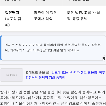
깊은땀띠
땀관이 더 깊은
붉은 발진, 고름 찬 물
(농포성 땀
곳에서 막힘
집, 통증 유발
띠)
실제로 저희 아이가 어릴 때 목덜미에 좁쌀 같은 투명한 물집이 잡혔는
데, 가려워하지 않아서 수정땀띠인 것을 알게 되었어요.
함께보면 좋은 글:
알로에 효능 5가지와 생잎 활용법: 피부
진정부터 면역력 강화 총정리
땀띠가 생기면 좁쌀 같은 작은 물집이나 붉은 발진이 돋아나고, 따가
움이나 화끈거림, 심한 가려움증을 느낄 수 있어요. 심한 경우에는
고름이나 진물이 생기거나 이차적인 세균 감염으로 이어져 습진처럼