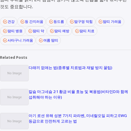
것도 중요합니다.
건강
등 간지러움
등드름
땀구멍 막힘
땀띠 가려움
땀띠 병원
땀띠 약
땀띠 예방
땀띠 치료
사타구니 가려움
여름 땀띠
Related Posts
다래끼 없애는 법(종류별 치료법과 재발 방지 꿀팁)
칼슘 마그네슘 2:1 황금 비율 효능 및 복용법(비타민D와 함께
섭취해야 하는 이유)
아기 로션 유해 성분 7가지 파라벤, 미네랄오일 피하고 EWG
등급으로 안전하게 고르는 법