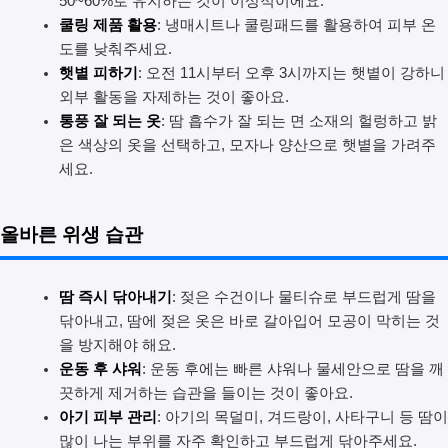
50~60%로 유지하는 것이 이상적이에요.
쿨링 제품 활용
: 냉매시트나 쿨링패드를 활용하여 피부 온
도를 낮춰주세요.
햇볕 피하기
: 오전 11시부터 오후 3시까지는 햇볕이 강하니
외부 활동을 자제하는 것이 좋아요.
통풍 잘 되는 옷
: 땀 흡수가 잘 되는 면 소재의 헐렁하고 밝
은 색상의 옷을 선택하고, 모자나 양산으로 햇볕을 가려주
세요.
올바른 위생 습관
땀 즉시 닦아내기
: 젖은 수건이나 물티슈로 부드럽게 땀을
닦아내고, 땀에 젖은 옷은 바로 갈아입어 모공이 막히는 것
을 방지해야 해요.
운동 후 샤워
: 운동 후에는 빠른 샤워나 물세안으로 땀을 깨
끗하게 제거하는 습관을 들이는 것이 좋아요.
아기 피부 관리
: 아기의 목덜미, 겨드랑이, 사타구니 등 땀이
많이 나는 부위를 자주 확인하고 부드럽게 닦아주세요.