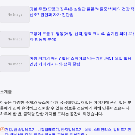
귓볼 주름(프랭크 징후)은 심혈관 질환/뇌졸중/치매의 건강 적
신호? 원인과 자가 진단법
고양이 무릎 위 행동(애정, 신뢰, 영역 표시)의 숨겨진 의미 4가
지(행동학 분석)
아침 커피의 배신? 혈당 스파이크 막는 계피, MCT 오일 활용
건강 커피 레시피와 섭취 꿀팁
소개글
이곳은 다양한 주제와 뉴스에 대해 궁금해하고, 재밌는 이야기에 관심 있는 분
들에게 진짜 유익하고 신뢰할 수 있는 정보를 전달하기 위해 만들어졌습니다.
하루에 한 번, 클릭할 만한 가치를 드리는 공간이 되겠습니다.
건강
금속알레르기
니켈알레르기
반지알레르기
쇠독
스테인리스
알레르기진
단
액세서리주의
접촉성피부염
피부과
피부질환