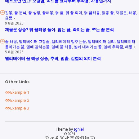
에스로반 연고: 모낭염, 여드름 효과부터 부작용, 사용법까지
길몽
꿈 분석
꿈 상징
꿈해몽
닭 꿈
닭 꿈 의미
닭 꿈해몽
닭똥 꿈
재물운
해몽
흉몽
9 8월 2025
재물운 상승? 닭 꿈해몽 풀이: 잡는 꿈, 죽이는 꿈, 쪼는 꿈 분석
꿈 해몽
엘리베이터 고장꿈
엘리베이터 멈추는꿈
엘리베이터 심리
엘리베이터
올라가는 꿈
엘베 갇히는꿈
엘베 꿈 해몽
엘베 내려가는 꿈
엘베 추락꿈
해몽
5 8월 2025
엘리베이터 꿈 해몽 상승, 추락, 멈춤, 갇힘의 의미 분석
Other Links
Example 1
Example 2
Example 3
Theme by
Igniel
© 2024