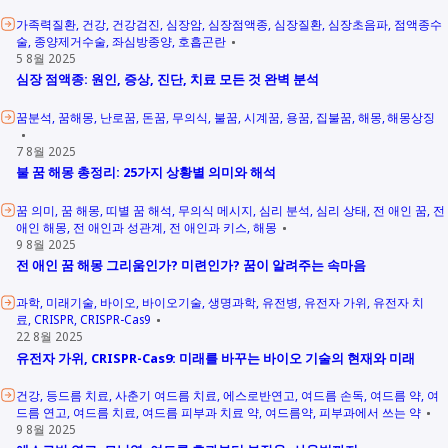
가족력질환
건강
건강검진
심장암
심장점액종
심장질환
심장초음파
점액종수
술
종양제거수술
좌심방종양
호흡곤란
5 8월 2025
심장 점액종: 원인, 증상, 진단, 치료 모든 것 완벽 분석
꿈분석
꿈해몽
난로꿈
돈꿈
무의식
불꿈
시계꿈
용꿈
집불꿈
해몽
해몽상징
7 8월 2025
불 꿈 해몽 총정리: 25가지 상황별 의미와 해석
꿈 의미
꿈 해몽
띠별 꿈 해석
무의식 메시지
심리 분석
심리 상태
전 애인 꿈
전
애인 해몽
전 애인과 성관계
전 애인과 키스
해몽
9 8월 2025
전 애인 꿈 해몽 그리움인가? 미련인가? 꿈이 알려주는 속마음
과학
미래기술
바이오
바이오기술
생명과학
유전병
유전자 가위
유전자 치
료
CRISPR
CRISPR-Cas9
22 8월 2025
유전자 가위, CRISPR-Cas9: 미래를 바꾸는 바이오 기술의 현재와 미래
건강
등드름 치료
사춘기 여드름 치료
에스로반연고
여드름 손독
여드름 약
여
드름 연고
여드름 치료
여드름 피부과 치료 약
여드름약
피부과에서 쓰는 약
9 8월 2025