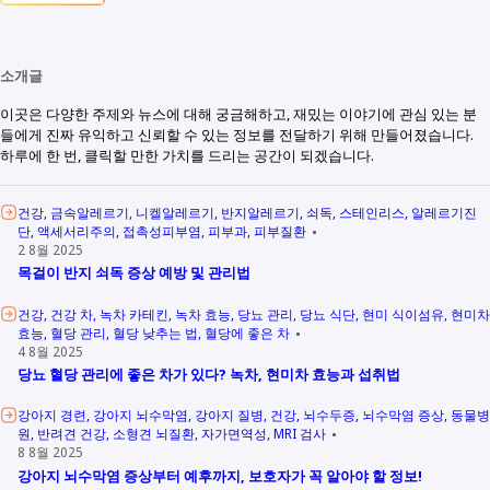
소개글
이곳은 다양한 주제와 뉴스에 대해 궁금해하고, 재밌는 이야기에 관심 있는 분
들에게 진짜 유익하고 신뢰할 수 있는 정보를 전달하기 위해 만들어졌습니다.
하루에 한 번, 클릭할 만한 가치를 드리는 공간이 되겠습니다.
건강
금속알레르기
니켈알레르기
반지알레르기
쇠독
스테인리스
알레르기진
단
액세서리주의
접촉성피부염
피부과
피부질환
2 8월 2025
목걸이 반지 쇠독 증상 예방 및 관리법
건강
건강 차
녹차 카테킨
녹차 효능
당뇨 관리
당뇨 식단
현미 식이섬유
현미차
효능
혈당 관리
혈당 낮추는 법
혈당에 좋은 차
4 8월 2025
당뇨 혈당 관리에 좋은 차가 있다? 녹차, 현미차 효능과 섭취법
강아지 경련
강아지 뇌수막염
강아지 질병
건강
뇌수두증
뇌수막염 증상
동물병
원
반려견 건강
소형견 뇌질환
자가면역성
MRI 검사
8 8월 2025
강아지 뇌수막염 증상부터 예후까지, 보호자가 꼭 알아야 할 정보!