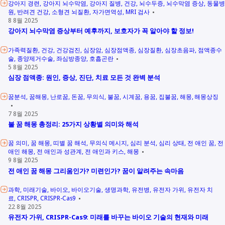
강아지 경련
강아지 뇌수막염
강아지 질병
건강
뇌수두증
뇌수막염 증상
동물병
원
반려견 건강
소형견 뇌질환
자가면역성
MRI 검사
8 8월 2025
강아지 뇌수막염 증상부터 예후까지, 보호자가 꼭 알아야 할 정보!
가족력질환
건강
건강검진
심장암
심장점액종
심장질환
심장초음파
점액종수
술
종양제거수술
좌심방종양
호흡곤란
5 8월 2025
심장 점액종: 원인, 증상, 진단, 치료 모든 것 완벽 분석
꿈분석
꿈해몽
난로꿈
돈꿈
무의식
불꿈
시계꿈
용꿈
집불꿈
해몽
해몽상징
7 8월 2025
불 꿈 해몽 총정리: 25가지 상황별 의미와 해석
꿈 의미
꿈 해몽
띠별 꿈 해석
무의식 메시지
심리 분석
심리 상태
전 애인 꿈
전
애인 해몽
전 애인과 성관계
전 애인과 키스
해몽
9 8월 2025
전 애인 꿈 해몽 그리움인가? 미련인가? 꿈이 알려주는 속마음
과학
미래기술
바이오
바이오기술
생명과학
유전병
유전자 가위
유전자 치
료
CRISPR
CRISPR-Cas9
22 8월 2025
유전자 가위, CRISPR-Cas9: 미래를 바꾸는 바이오 기술의 현재와 미래