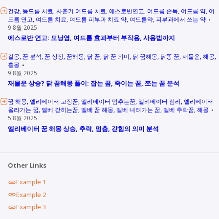
건강
등드름 치료
사춘기 여드름 치료
에스로반연고
여드름 손독
여드름 약
여
드름 연고
여드름 치료
여드름 피부과 치료 약
여드름약
피부과에서 쓰는 약
9 8월 2025
에스로반 연고: 모낭염, 여드름 효과부터 부작용, 사용법까지
길몽
꿈 분석
꿈 상징
꿈해몽
닭 꿈
닭 꿈 의미
닭 꿈해몽
닭똥 꿈
재물운
해몽
흉몽
9 8월 2025
재물운 상승? 닭 꿈해몽 풀이: 잡는 꿈, 죽이는 꿈, 쪼는 꿈 분석
꿈 해몽
엘리베이터 고장꿈
엘리베이터 멈추는꿈
엘리베이터 심리
엘리베이터
올라가는 꿈
엘베 갇히는꿈
엘베 꿈 해몽
엘베 내려가는 꿈
엘베 추락꿈
해몽
5 8월 2025
엘리베이터 꿈 해몽 상승, 추락, 멈춤, 갇힘의 의미 분석
Other Links
Example 1
Example 2
Example 3