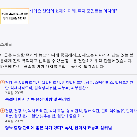
바이오 산업의 현재와 미래, 투자 포인트는 어디에?
소개글
이곳은 다양한 주제와 뉴스에 대해 궁금해하고, 재밌는 이야기에 관심 있는 분
들에게 진짜 유익하고 신뢰할 수 있는 정보를 전달하기 위해 만들어졌습니다.
하루에 한 번, 클릭할 만한 가치를 드리는 공간이 되겠습니다.
건강
금속알레르기
니켈알레르기
반지알레르기
쇠독
스테인리스
알레르기진
단
액세서리주의
접촉성피부염
피부과
피부질환
2 8월 2025
목걸이 반지 쇠독 증상 예방 및 관리법
건강
건강 차
녹차 카테킨
녹차 효능
당뇨 관리
당뇨 식단
현미 식이섬유
현미차
효능
혈당 관리
혈당 낮추는 법
혈당에 좋은 차
4 8월 2025
당뇨 혈당 관리에 좋은 차가 있다? 녹차, 현미차 효능과 섭취법