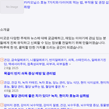
카카오닙스 효능 7가지와 다이어트 먹는 법, 부작용 및 권장 섭
취량
소개글
이곳은 다양한 주제와 뉴스에 대해 궁금해하고, 재밌는 이야기에 관심 있는 분
들에게 진짜 유익하고 신뢰할 수 있는 정보를 전달하기 위해 만들어졌습니다.
하루에 한 번, 클릭할 만한 가치를 드리는 공간이 되겠습니다.
건강
금속알레르기
니켈알레르기
반지알레르기
쇠독
스테인리스
알레르기진
단
액세서리주의
접촉성피부염
피부과
피부질환
2 8월 2025
목걸이 반지 쇠독 증상 예방 및 관리법
건강
건강 차
녹차 카테킨
녹차 효능
당뇨 관리
당뇨 식단
현미 식이섬유
현미차
효능
혈당 관리
혈당 낮추는 법
혈당에 좋은 차
4 8월 2025
당뇨 혈당 관리에 좋은 차가 있다? 녹차, 현미차 효능과 섭취법
강아지 경련
강아지 뇌수막염
강아지 질병
건강
뇌수두증
뇌수막염 증상
동물병
원
반려견 건강
소형견 뇌질환
자가면역성
MRI 검사