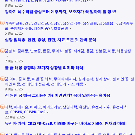
8 8월 2025
강아지 뇌수막염 증상부터 예후까지, 보호자가 꼭 알아야 할 정보!
가족력질환
건강
건강검진
심장암
심장점액종
심장질환
심장초음파
점액종수
술
종양제거수술
좌심방종양
호흡곤란
5 8월 2025
심장 점액종: 원인, 증상, 진단, 치료 모든 것 완벽 분석
꿈분석
꿈해몽
난로꿈
돈꿈
무의식
불꿈
시계꿈
용꿈
집불꿈
해몽
해몽상징
7 8월 2025
불 꿈 해몽 총정리: 25가지 상황별 의미와 해석
꿈 의미
꿈 해몽
띠별 꿈 해석
무의식 메시지
심리 분석
심리 상태
전 애인 꿈
전
애인 해몽
전 애인과 성관계
전 애인과 키스
해몽
9 8월 2025
전 애인 꿈 해몽 그리움인가? 미련인가? 꿈이 알려주는 속마음
과학
미래기술
바이오
바이오기술
생명과학
유전병
유전자 가위
유전자 치
료
CRISPR
CRISPR-Cas9
22 8월 2025
유전자 가위, CRISPR-Cas9: 미래를 바꾸는 바이오 기술의 현재와 미래
건강
등드름 치료
사춘기 여드름 치료
에스로반연고
여드름 손독
여드름 약
여