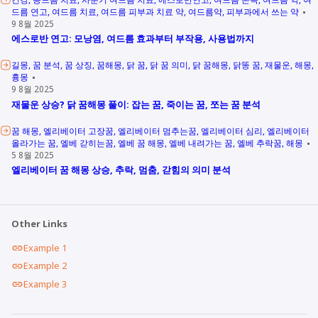
드름 연고
여드름 치료
여드름 피부과 치료 약
여드름약
피부과에서 쓰는 약
9 8월 2025
에스로반 연고: 모낭염, 여드름 효과부터 부작용, 사용법까지
길몽
꿈 분석
꿈 상징
꿈해몽
닭 꿈
닭 꿈 의미
닭 꿈해몽
닭똥 꿈
재물운
해몽
흉몽
9 8월 2025
재물운 상승? 닭 꿈해몽 풀이: 잡는 꿈, 죽이는 꿈, 쪼는 꿈 분석
꿈 해몽
엘리베이터 고장꿈
엘리베이터 멈추는꿈
엘리베이터 심리
엘리베이터
올라가는 꿈
엘베 갇히는꿈
엘베 꿈 해몽
엘베 내려가는 꿈
엘베 추락꿈
해몽
5 8월 2025
엘리베이터 꿈 해몽 상승, 추락, 멈춤, 갇힘의 의미 분석
Other Links
Example 1
Example 2
Example 3