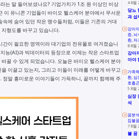
4 8월 
이라는 말 들어보셨나요? 기업가치가 1조 원 이상인 비상
당뇨 
근 이 유니콘 기업들이 바이오 헬스케어 분야에서 무서운
과 섭
숲속에 숨어 있던 작은 맹수들처럼, 이들은 기존의 거대
강아지
 지형도를 바꾸고 있습니다.
증
뇌
환
자
 시간이 필요한 영역이라 대기업의 전유물로 여겨졌습니
8 8월 
공지능(AI)과 빅데이터의 등장으로 이제는 작은 스타트업
강아지
아야 
바꿀 수 있게 되었습니다. 오늘은 바이오 헬스케어 분야
을 이끌고 있는지, 그리고 이들이 미래를 어떻게 바꾸고
가족
환
심
 정말 흥미로운 이야기들이 가득하니, 끝까지 함께해 주
호흡
5 8월 
심장 
석
꿈분
집불
7 8월 
불 꿈