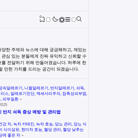
0
다양한 주제와 뉴스에 대해 궁금해하고, 재밌는
 관심 있는 분들에게 진짜 유익하고 신뢰할 수
보를 전달하기 위해 만들어졌습니다. 하루에 한
릭할 만한 가치를 드리는 공간이 되겠습니다.
금속알레르기
니켈알레르기
반지알레르기
쇠독
인리스
알레르기진단
액세서리주의
접촉성피부염
과
피부질환
2025
 반지 쇠독 증상 예방 및 관리법
건강 차
녹차 카테킨
녹차 효능
당뇨 관리
당뇨 식
미 식이섬유
현미차 효능
혈당 관리
혈당 낮추는
당에 좋은 차