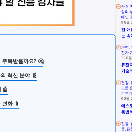
꿈 의
심리 
애인과
9 8월 
전 애
는 속
과학
전자 
22 8월
 주목받을까요? 🤔
유전자
기술의
 혁신 분야 🧬
건강
드름 
 🤖
피부과
9 8월 
변화 📱
에스로
용법
길몽
몽
닭