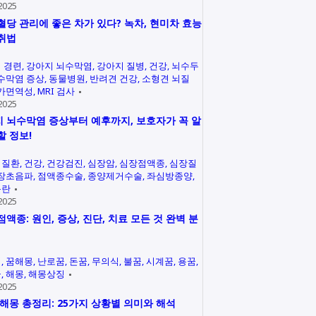
2025
혈당 관리에 좋은 차가 있다? 녹차, 현미차 효능
취법
 경련
강아지 뇌수막염
강아지 질병
건강
뇌수두
수막염 증상
동물병원
반려견 건강
소형견 뇌질
가면역성
MRI 검사
2025
 뇌수막염 증상부터 예후까지, 보호자가 꼭 알
할 정보!
력질환
건강
건강검진
심장암
심장점액종
심장질
장초음파
점액종수술
종양제거수술
좌심방종양
곤란
2025
점액종: 원인, 증상, 진단, 치료 모든 것 완벽 분
석
꿈해몽
난로꿈
돈꿈
무의식
불꿈
시계꿈
용꿈
꿈
해몽
해몽상징
2025
 해몽 총정리: 25가지 상황별 의미와 해석