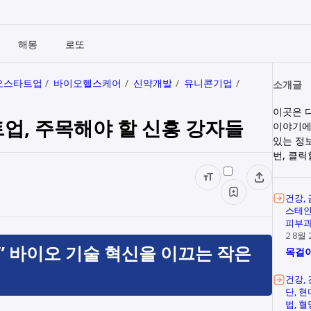
해몽
로또
오스타트업
바이오헬스케어
신약개발
유니콘기업
소개글
이곳은 
업, 주목해야 할 신흥 강자들
이야기에
있는 정
번, 클
건강
스테
피부
2 8월 
” 바이오 기술 혁신을 이끄는 작은
목걸이
건강
단
현
법
혈