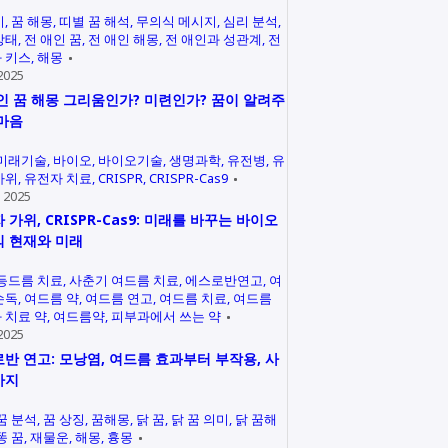
미
꿈 해몽
띠별 꿈 해석
무의식 메시지
심리 분석
상태
전 애인 꿈
전 애인 해몽
전 애인과 성관계
전
 키스
해몽
2025
인 꿈 해몽 그리움인가? 미련인가? 꿈이 알려주
마음
미래기술
바이오
바이오기술
생명과학
유전병
유
가위
유전자 치료
CRISPR
CRISPR-Cas9
 2025
 가위, CRISPR-Cas9: 미래를 바꾸는 바이오
 현재와 미래
등드름 치료
사춘기 여드름 치료
에스로반연고
여
손독
여드름 약
여드름 연고
여드름 치료
여드름
 치료 약
여드름약
피부과에서 쓰는 약
2025
반 연고: 모낭염, 여드름 효과부터 부작용, 사
까지
꿈 분석
꿈 상징
꿈해몽
닭 꿈
닭 꿈 의미
닭 꿈해
똥 꿈
재물운
해몽
흉몽