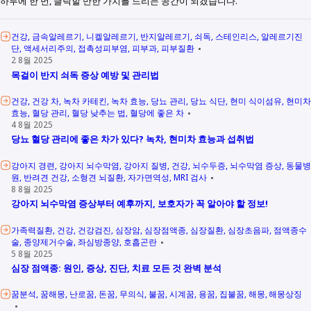
하루에 한 번, 클릭할 만한 가치를 드리는 공간이 되겠습니다.
건강
금속알레르기
니켈알레르기
반지알레르기
쇠독
스테인리스
알레르기진
단
액세서리주의
접촉성피부염
피부과
피부질환
2 8월 2025
목걸이 반지 쇠독 증상 예방 및 관리법
건강
건강 차
녹차 카테킨
녹차 효능
당뇨 관리
당뇨 식단
현미 식이섬유
현미차
효능
혈당 관리
혈당 낮추는 법
혈당에 좋은 차
4 8월 2025
당뇨 혈당 관리에 좋은 차가 있다? 녹차, 현미차 효능과 섭취법
강아지 경련
강아지 뇌수막염
강아지 질병
건강
뇌수두증
뇌수막염 증상
동물병
원
반려견 건강
소형견 뇌질환
자가면역성
MRI 검사
8 8월 2025
강아지 뇌수막염 증상부터 예후까지, 보호자가 꼭 알아야 할 정보!
가족력질환
건강
건강검진
심장암
심장점액종
심장질환
심장초음파
점액종수
술
종양제거수술
좌심방종양
호흡곤란
5 8월 2025
심장 점액종: 원인, 증상, 진단, 치료 모든 것 완벽 분석
꿈분석
꿈해몽
난로꿈
돈꿈
무의식
불꿈
시계꿈
용꿈
집불꿈
해몽
해몽상징