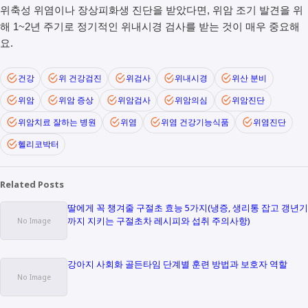
위축성 위염이나 장상피화생 진단을 받았다면, 위암 조기 발견을 위
해 1~2년 주기로 정기적인 위내시경 검사를 받는 것이 매우 중요해
요.
건강
위 건강검진
위검사
위내시경
위산 분비
위암
위암 증상
위암검사
위암의심
위암진단
위암치료 잘하는 병원
위염
위염 건강기능식품
위염진단
헬리코박터
Related Posts
딸에게 꼭 챙겨줄 구절초 효능 5가지(냉증, 생리통 잡고 갱년기
까지 지키는 구절초차 레시피와 섭취 주의사항)
강아지 사회화 골든타임 단계별 훈련 방법과 보호자 역할