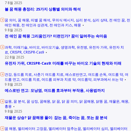
7 8월 2025
불 꿈 해몽 총정리: 25가지 상황별 의미와 해석
꿈 의미
꿈 해몽
띠별 꿈 해석
무의식 메시지
심리 분석
심리 상태
전 애인 꿈
전
애인 해몽
전 애인과 성관계
전 애인과 키스
해몽
9 8월 2025
전 애인 꿈 해몽 그리움인가? 미련인가? 꿈이 알려주는 속마음
과학
미래기술
바이오
바이오기술
생명과학
유전병
유전자 가위
유전자 치
료
CRISPR
CRISPR-Cas9
22 8월 2025
유전자 가위, CRISPR-Cas9: 미래를 바꾸는 바이오 기술의 현재와 미래
건강
등드름 치료
사춘기 여드름 치료
에스로반연고
여드름 손독
여드름 약
여
드름 연고
여드름 치료
여드름 피부과 치료 약
여드름약
피부과에서 쓰는 약
9 8월 2025
에스로반 연고: 모낭염, 여드름 효과부터 부작용, 사용법까지
길몽
꿈 분석
꿈 상징
꿈해몽
닭 꿈
닭 꿈 의미
닭 꿈해몽
닭똥 꿈
재물운
해몽
흉몽
9 8월 2025
재물운 상승? 닭 꿈해몽 풀이: 잡는 꿈, 죽이는 꿈, 쪼는 꿈 분석
꿈 해몽
엘리베이터 고장꿈
엘리베이터 멈추는꿈
엘리베이터 심리
엘리베이터