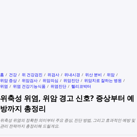
홈
건강
위 건강검진
위검사
위내시경
위산 분비
위암
위암 증상
위암검사
위암의심
위암진단
위암치료 잘하는 병원
위염
위염 건강기능식품
위염진단
헬리코박터
위축성 위염, 위암 경고 신호? 증상부터 예
방까지 총정리
위축성 위염의 정확한 의미부터 주요 증상, 진단 방법, 그리고 효과적인 예방 및
관리 전략까지 총정리해 드릴게요.