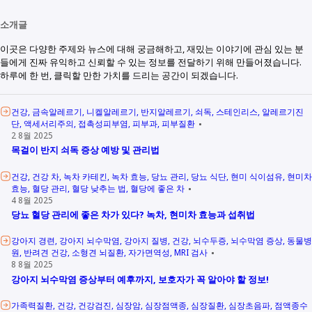
소개글
이곳은 다양한 주제와 뉴스에 대해 궁금해하고, 재밌는 이야기에 관심 있는 분
들에게 진짜 유익하고 신뢰할 수 있는 정보를 전달하기 위해 만들어졌습니다.
하루에 한 번, 클릭할 만한 가치를 드리는 공간이 되겠습니다.
건강
금속알레르기
니켈알레르기
반지알레르기
쇠독
스테인리스
알레르기진
단
액세서리주의
접촉성피부염
피부과
피부질환
2 8월 2025
목걸이 반지 쇠독 증상 예방 및 관리법
건강
건강 차
녹차 카테킨
녹차 효능
당뇨 관리
당뇨 식단
현미 식이섬유
현미차
효능
혈당 관리
혈당 낮추는 법
혈당에 좋은 차
4 8월 2025
당뇨 혈당 관리에 좋은 차가 있다? 녹차, 현미차 효능과 섭취법
강아지 경련
강아지 뇌수막염
강아지 질병
건강
뇌수두증
뇌수막염 증상
동물병
원
반려견 건강
소형견 뇌질환
자가면역성
MRI 검사
8 8월 2025
강아지 뇌수막염 증상부터 예후까지, 보호자가 꼭 알아야 할 정보!
가족력질환
건강
건강검진
심장암
심장점액종
심장질환
심장초음파
점액종수