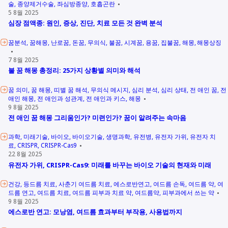
술
종양제거수술
좌심방종양
호흡곤란
5 8월 2025
심장 점액종: 원인, 증상, 진단, 치료 모든 것 완벽 분석
꿈분석
꿈해몽
난로꿈
돈꿈
무의식
불꿈
시계꿈
용꿈
집불꿈
해몽
해몽상징
7 8월 2025
불 꿈 해몽 총정리: 25가지 상황별 의미와 해석
꿈 의미
꿈 해몽
띠별 꿈 해석
무의식 메시지
심리 분석
심리 상태
전 애인 꿈
전
애인 해몽
전 애인과 성관계
전 애인과 키스
해몽
9 8월 2025
전 애인 꿈 해몽 그리움인가? 미련인가? 꿈이 알려주는 속마음
과학
미래기술
바이오
바이오기술
생명과학
유전병
유전자 가위
유전자 치
료
CRISPR
CRISPR-Cas9
22 8월 2025
유전자 가위, CRISPR-Cas9: 미래를 바꾸는 바이오 기술의 현재와 미래
건강
등드름 치료
사춘기 여드름 치료
에스로반연고
여드름 손독
여드름 약
여
드름 연고
여드름 치료
여드름 피부과 치료 약
여드름약
피부과에서 쓰는 약
9 8월 2025
에스로반 연고: 모낭염, 여드름 효과부터 부작용, 사용법까지