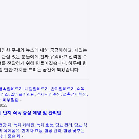
다양한 주제와 뉴스에 대해 궁금해하고, 재밌는
 관심 있는 분들에게 진짜 유익하고 신뢰할 수
보를 전달하기 위해 만들어졌습니다. 하루에 한
릭할 만한 가치를 드리는 공간이 되겠습니다.
금속알레르기
니켈알레르기
반지알레르기
쇠독
인리스
알레르기진단
액세서리주의
접촉성피부염
과
피부질환
2025
 반지 쇠독 증상 예방 및 관리법
건강 차
녹차 카테킨
녹차 효능
당뇨 관리
당뇨 식
미 식이섬유
현미차 효능
혈당 관리
혈당 낮추는
당에 좋은 차