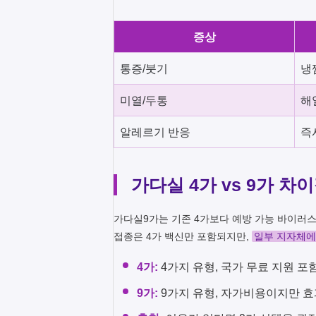
증상
통증/붓기
냉
미열/두통
해
알레르기 반응
즉
가다실 4가 vs 9가 차
가다실9가는 기존 4가보다 예방 가능 바이러스
접종은 4가 백신만 포함되지만,
일부 지자체에
4가:
4가지 유형, 국가 무료 지원 포
9가:
9가지 유형, 자가비용이지만 효