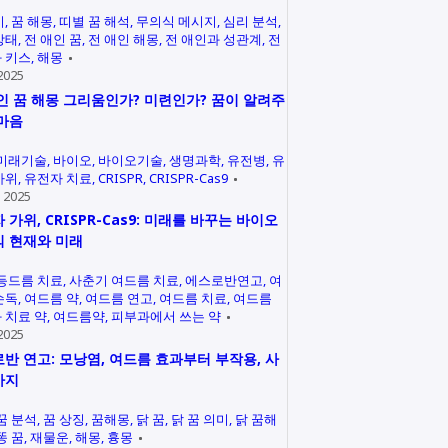
미
꿈 해몽
띠별 꿈 해석
무의식 메시지
심리 분석
상태
전 애인 꿈
전 애인 해몽
전 애인과 성관계
전
 키스
해몽
2025
인 꿈 해몽 그리움인가? 미련인가? 꿈이 알려주
마음
미래기술
바이오
바이오기술
생명과학
유전병
유
가위
유전자 치료
CRISPR
CRISPR-Cas9
 2025
 가위, CRISPR-Cas9: 미래를 바꾸는 바이오
 현재와 미래
등드름 치료
사춘기 여드름 치료
에스로반연고
여
손독
여드름 약
여드름 연고
여드름 치료
여드름
 치료 약
여드름약
피부과에서 쓰는 약
2025
반 연고: 모낭염, 여드름 효과부터 부작용, 사
까지
꿈 분석
꿈 상징
꿈해몽
닭 꿈
닭 꿈 의미
닭 꿈해
똥 꿈
재물운
해몽
흉몽