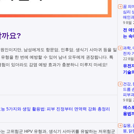
꿈 의
심리 
애인과
9 8월 
전 애
할까요?
는 속
과학
원인이지만, 남성에게도 항문암, 인후암, 생식기 사마귀 등을 일
전자 
지 유형을 한 번에 예방할 수 있어 남녀 모두에게 권장됩니다. 특
22 8월
성경험이 있더라도 감염 예방 효과가 충분하니 미루지 마세요!
유전자
기술의
건강
드름 
피부과
9 8월 
에스로
능 5가지와 생잎 활용법: 피부 진정부터 면역력 강화 총정리
용법
길몽
몽
닭
는 고위험군 HPV 유형과, 생식기 사마귀를 유발하는 저위험군