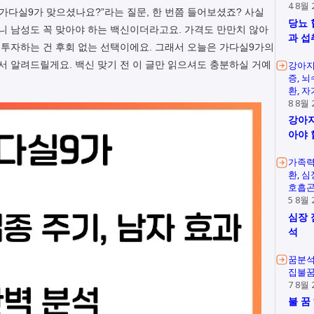
4 8월 
“가다실9가 맞으셨나요?”라는 질문, 한 번쯤 들어보셨죠? 사실
당뇨 
보니 남성도 꼭 맞아야 하는 백신이더라고요. 가격도 만만치 않아
과 섭
데 투자하는 건 후회 없는 선택이에요. 그래서 오늘은 가다실9가의
해서 알려드릴게요. 백신 맞기 전 이 글만 읽으셔도 충분하실 거예
강아지
증
뇌
환
자
8 8월 
강아지
아야 
가족
환
심
호흡
5 8월 
심장 
석
꿈분
집불
7 8월 
불 꿈