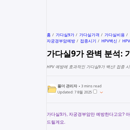
홈
가다실9가
가다실가격
가다실비용
자궁경부암예방
접종시기
HPV백신
HP
가다실9가 완벽 분석: 가
HPV 예방에 효과적인 가다실9가 백신! 접종 
폴더 관리자
3
mins read
Updated:
7 8월 2025
가다실9가, 자궁경부암만 예방한다고요? 아
드릴게요.