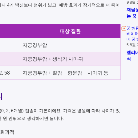
9 8월 
가나 4가 백신보다 범위가 넓고, 예방 효과가 장기적으로 더 뛰어
재물운
는 꿈
꿈 해
대상 질환
베이터
베 꿈
5 8월 
자궁경부암
엘리베
석
자궁경부암 + 생식기 사마귀
2, 58
자궁경부암 + 질암 + 항문암 + 사마귀 등
리
3회(0, 2, 6개월) 접종이 기본이에요. 가격은 병원에 따라 차이가 있
60만 원 안팎으로 생각하시면 됩니다.
 효과적