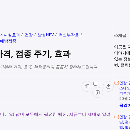
가다실효과
건강
남성HPV
백신부작용
소개글
V예방접종
이곳은 
격, 접종 주기, 효과
이야기에
있는 정
번, 클
시기부터 가격, 효과, 부작용까지 꼼꼼히 정리해드립니다.
건강
스테
피부
2 8월 
목걸이
니에요! 남녀 모두에게 필요한 백신, 지금부터 제대로 알려
건강
단
현
법
혈