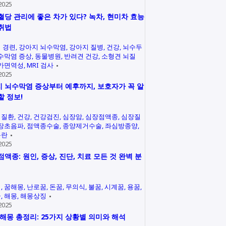
2025
혈당 관리에 좋은 차가 있다? 녹차, 현미차 효능
취법
 경련
강아지 뇌수막염
강아지 질병
건강
뇌수두
수막염 증상
동물병원
반려견 건강
소형견 뇌질
가면역성
MRI 검사
2025
 뇌수막염 증상부터 예후까지, 보호자가 꼭 알
할 정보!
력질환
건강
건강검진
심장암
심장점액종
심장질
장초음파
점액종수술
종양제거수술
좌심방종양
곤란
2025
점액종: 원인, 증상, 진단, 치료 모든 것 완벽 분
석
꿈해몽
난로꿈
돈꿈
무의식
불꿈
시계꿈
용꿈
꿈
해몽
해몽상징
2025
 해몽 총정리: 25가지 상황별 의미와 해석