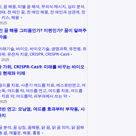
미
꿈 해몽
띠별 꿈 해석
무의식 메시지
심리 분석
상태
전 애인 꿈
전 애인 해몽
전 애인과 성관계
전
 키스
해몽
2025
인 꿈 해몽 그리움인가? 미련인가? 꿈이 알려주
마음
미래기술
바이오
바이오기술
생명과학
유전병
유
가위
유전자 치료
CRISPR
CRISPR-Cas9
 2025
 가위, CRISPR-Cas9: 미래를 바꾸는 바이오
 현재와 미래
등드름 치료
사춘기 여드름 치료
에스로반연고
여
손독
여드름 약
여드름 연고
여드름 치료
여드름
 치료 약
여드름약
피부과에서 쓰는 약
2025
반 연고: 모낭염, 여드름 효과부터 부작용, 사
까지
꿈 분석
꿈 상징
꿈해몽
닭 꿈
닭 꿈 의미
닭 꿈해
똥 꿈
재물운
해몽
흉몽