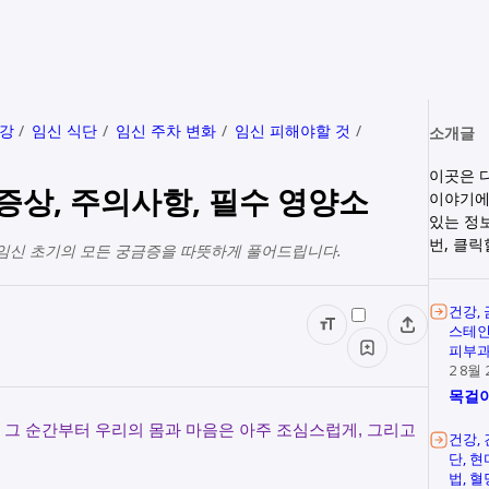
건강
임신 식단
임신 주차 변화
임신 피해야할 것
소개글
이곳은 
증상, 주의사항, 필수 영양소
이야기에
있는 정
번, 클
! 임신 초기의 모든 궁금증을 따뜻하게 풀어드립니다.
건강
스테
피부
2 8월 
목걸이
 그 순간부터 우리의 몸과 마음은 아주 조심스럽게, 그리고
건강
단
현
법
혈