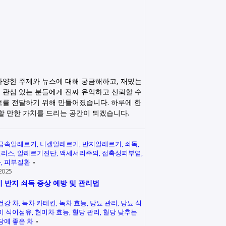
다양한 주제와 뉴스에 대해 궁금해하고, 재밌는
 관심 있는 분들에게 진짜 유익하고 신뢰할 수
보를 전달하기 위해 만들어졌습니다. 하루에 한
릭할 만한 가치를 드리는 공간이 되겠습니다.
금속알레르기
니켈알레르기
반지알레르기
쇠독
인리스
알레르기진단
액세서리주의
접촉성피부염
과
피부질환
2025
 반지 쇠독 증상 예방 및 관리법
건강 차
녹차 카테킨
녹차 효능
당뇨 관리
당뇨 식
미 식이섬유
현미차 효능
혈당 관리
혈당 낮추는
당에 좋은 차