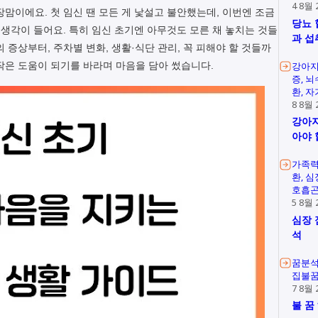
4 8월 
장맘이에요. 첫 임신 땐 모든 게 낯설고 불안했는데, 이번엔 조금
당뇨 
 생각이 들어요. 특히 임신 초기엔 아무것도 모른 채 놓치는 것들
과 섭
 증상부터, 주차별 변화, 생활·식단 관리, 꼭 피해야 할 것들까
작은 도움이 되기를 바라며 마음을 담아 썼습니다.
강아지
증
뇌
환
자
8 8월 
강아지
아야 
가족
환
심
호흡
5 8월 
심장 
석
꿈분
집불
7 8월 
불 꿈