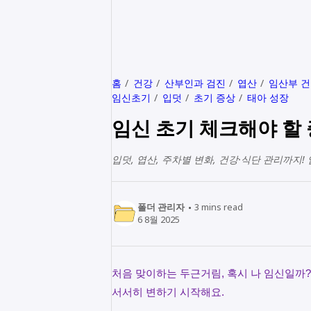
홈
건강
산부인과 검진
엽산
임산부 
임신초기
입덧
초기 증상
태아 성장
임신 초기 체크해야 할 
입덧, 엽산, 주차별 변화, 건강·식단 관리까지
폴더 관리자
3
mins read
6 8월 2025
처음 맞이하는 두근거림, 혹시 나 임신일까?
서서히 변하기 시작해요.