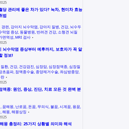
2025
혈당 관리에 좋은 차가 있다? 녹차, 현미차 효능
취법
 경련
강아지 뇌수막염
강아지 질병
건강
뇌수두
수막염 증상
동물병원
반려견 건강
소형견 뇌질
가면역성
MRI 검사
2025
 뇌수막염 증상부터 예후까지, 보호자가 꼭 알
할 정보!
력질환
건강
건강검진
심장암
심장점액종
심장질
장초음파
점액종수술
종양제거수술
좌심방종양
곤란
2025
점액종: 원인, 증상, 진단, 치료 모든 것 완벽 분
석
꿈해몽
난로꿈
돈꿈
무의식
불꿈
시계꿈
용꿈
꿈
해몽
해몽상징
2025
 해몽 총정리: 25가지 상황별 의미와 해석