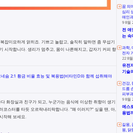
꿈 의
심리 
애인과
9 8월 
전 애
는 속
이 복잡미묘하게 얽히죠. 기쁘고 놀랍고, 솔직히 말하면 좀 무섭기
과학
기 시작합니다. 생리가 멈추고, 몸이 나른해지고, 갑자기 커피 향
전자 
22 8월
유전자
기술의
네슘 2:1 황금 비율 효능 및 복용법(비타민D와 함께 섭취해야
건강
드름 
피부과
9 8월 
다 화장실과 친구가 되고, 누군가는 음식에 이상한 취향이 생기
에스로
러코스터를 타듯 오르락내리락합니다. "왜 이러지?" 싶을 땐, 아,
용법
 시작해 보세요.
길몽
몽
닭