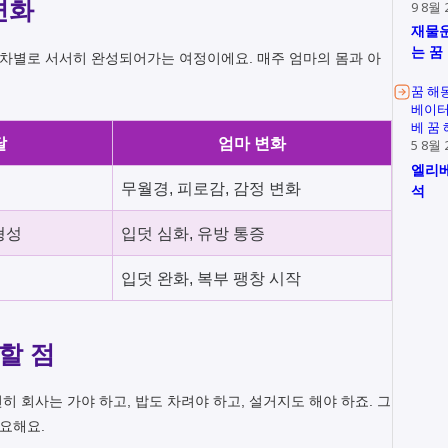
변화
9 8월 
재물운
는 꿈
 주차별로 서서히 완성되어가는 여정이에요. 매주 엄마의 몸과 아
꿈 해
베이터
베 꿈
달
엄마 변화
5 8월 
엘리베
성
무월경, 피로감, 감정 변화
석
형성
입덧 심화, 유방 통증
입덧 완화, 복부 팽창 시작
할 점
 회사는 가야 하고, 밥도 차려야 하고, 설거지도 해야 하죠. 그
필요해요.