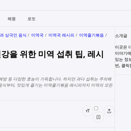
해몽
로또
과 상극인 음식
미역국
미역국 레시피
미역줄기볶음
소개글
이곳은 
건강을 위한 미역 섭취 팁, 레시
이야기에
있는 정
번, 클
혈 예방 등 다양한 효능이 가득합니다. 하지만 과다 섭취는 주의해
 음식부터, 맛있게 즐기는 미역줄기볶음 레시피까지 미역의 모든