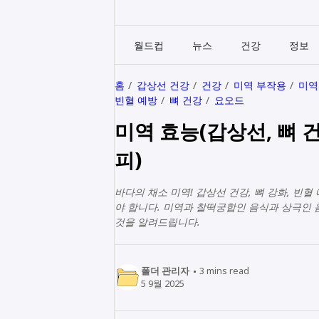
월드컵
뉴스
건강
정보
홈
갑상선 건강
건강
미역 부작용
미역
빈혈 예방
뼈 건강
요오드
미역 효능(갑상선, 뼈 
피)
바다의 채소 미역! 갑상선 건강, 뼈 강화, 빈
야 합니다. 미역과 찰떡궁합인 음식과 상극인
것을 알려드립니다.
폴더 관리자
3
mins read
5 9월 2025