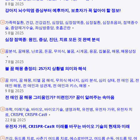
8 8월 2025
강아지 뇌수막염 증상부터 예후까지, 보호자가 꼭 알아야 할 정보!
가족력질환
건강
건강검진
심장암
심장점액종
심장질환
심장초음파
점액종수
술
종양제거수술
좌심방종양
호흡곤란
5 8월 2025
심장 점액종: 원인, 증상, 진단, 치료 모든 것 완벽 분석
꿈분석
꿈해몽
난로꿈
돈꿈
무의식
불꿈
시계꿈
용꿈
집불꿈
해몽
해몽상징
7 8월 2025
불 꿈 해몽 총정리: 25가지 상황별 의미와 해석
꿈 의미
꿈 해몽
띠별 꿈 해석
무의식 메시지
심리 분석
심리 상태
전 애인 꿈
전
애인 해몽
전 애인과 성관계
전 애인과 키스
해몽
9 8월 2025
전 애인 꿈 해몽 그리움인가? 미련인가? 꿈이 알려주는 속마음
과학
미래기술
바이오
바이오기술
생명과학
유전병
유전자 가위
유전자 치
료
CRISPR
CRISPR-Cas9
22 8월 2025
유전자 가위, CRISPR-Cas9: 미래를 바꾸는 바이오 기술의 현재와 미래
건강
등드름 치료
사춘기 여드름 치료
에스로반연고
여드름 손독
여드름 약
여