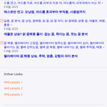
드름 연고
여드름 치료
여드름 피부과 치료 약
여드름약
피부과에서 쓰는 약
9 8월 2025
에스로반 연고: 모낭염, 여드름 효과부터 부작용, 사용법까지
길몽
꿈 분석
꿈 상징
꿈해몽
닭 꿈
닭 꿈 의미
닭 꿈해몽
닭똥 꿈
재물운
해몽
흉몽
9 8월 2025
재물운 상승? 닭 꿈해몽 풀이: 잡는 꿈, 죽이는 꿈, 쪼는 꿈 분석
꿈 해몽
엘리베이터 고장꿈
엘리베이터 멈추는꿈
엘리베이터 심리
엘리베이터
올라가는 꿈
엘베 갇히는꿈
엘베 꿈 해몽
엘베 내려가는 꿈
엘베 추락꿈
해몽
5 8월 2025
엘리베이터 꿈 해몽 상승, 추락, 멈춤, 갇힘의 의미 분석
Other Links
Example 1
Example 2
Example 3