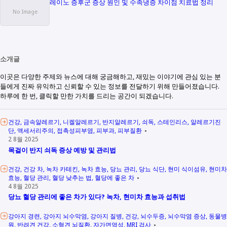
레이노 증후군 증상 원인 및 수족냉증 차이점 치료법 정리
소개글
이곳은 다양한 주제와 뉴스에 대해 궁금해하고, 재밌는 이야기에 관심 있는 분
들에게 진짜 유익하고 신뢰할 수 있는 정보를 전달하기 위해 만들어졌습니다.
하루에 한 번, 클릭할 만한 가치를 드리는 공간이 되겠습니다.
건강
금속알레르기
니켈알레르기
반지알레르기
쇠독
스테인리스
알레르기진
단
액세서리주의
접촉성피부염
피부과
피부질환
2 8월 2025
목걸이 반지 쇠독 증상 예방 및 관리법
건강
건강 차
녹차 카테킨
녹차 효능
당뇨 관리
당뇨 식단
현미 식이섬유
현미차
효능
혈당 관리
혈당 낮추는 법
혈당에 좋은 차
4 8월 2025
당뇨 혈당 관리에 좋은 차가 있다? 녹차, 현미차 효능과 섭취법
강아지 경련
강아지 뇌수막염
강아지 질병
건강
뇌수두증
뇌수막염 증상
동물병
원
반려견 건강
소형견 뇌질환
자가면역성
MRI 검사