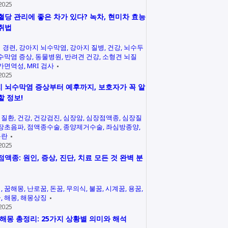
2025
혈당 관리에 좋은 차가 있다? 녹차, 현미차 효능
취법
 경련
강아지 뇌수막염
강아지 질병
건강
뇌수두
수막염 증상
동물병원
반려견 건강
소형견 뇌질
가면역성
MRI 검사
2025
 뇌수막염 증상부터 예후까지, 보호자가 꼭 알
할 정보!
력질환
건강
건강검진
심장암
심장점액종
심장질
장초음파
점액종수술
종양제거수술
좌심방종양
곤란
2025
점액종: 원인, 증상, 진단, 치료 모든 것 완벽 분
석
꿈해몽
난로꿈
돈꿈
무의식
불꿈
시계꿈
용꿈
꿈
해몽
해몽상징
2025
 해몽 총정리: 25가지 상황별 의미와 해석