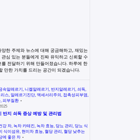
다양한 주제와 뉴스에 대해 궁금해하고, 재밌는
 관심 있는 분들에게 진짜 유익하고 신뢰할 수
보를 전달하기 위해 만들어졌습니다. 하루에 한
릭할 만한 가치를 드리는 공간이 되겠습니다.
금속알레르기
니켈알레르기
반지알레르기
쇠독
인리스
알레르기진단
액세서리주의
접촉성피부염
과
피부질환
2025
 반지 쇠독 증상 예방 및 관리법
건강 차
녹차 카테킨
녹차 효능
당뇨 관리
당뇨 식
미 식이섬유
현미차 효능
혈당 관리
혈당 낮추는
당에 좋은 차