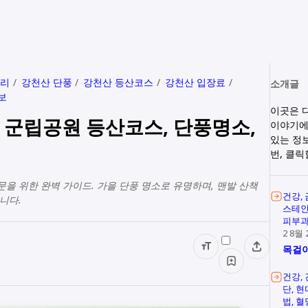
다리
강천산 단풍
강천산 등산코스
강천산 입장료
소개글
보
이곳은 
 군립공원 등산코스, 단풍명소,
이야기에
있는 정
번, 클
을 위한 완벽 가이드. 가을 단풍 명소로 유명하며, 맨발 산책
건강
니다.
스테
피부
2 8월 
목걸이
건강
단
현
법
혈