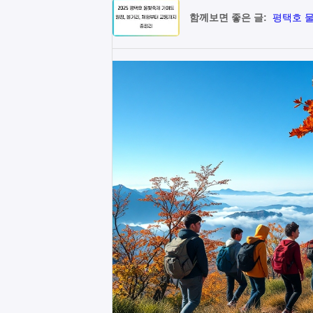
함께보면 좋은 글:
평택호 물