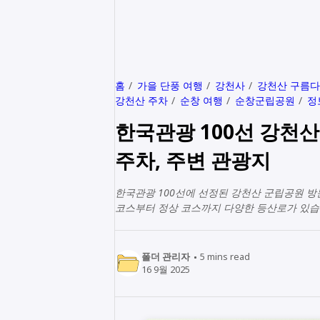
홈
가을 단풍 여행
강천사
강천산 구름
강천산 주차
순창 여행
순창군립공원
정
한국관광 100선 강천산
주차, 주변 관광지
한국관광 100선에 선정된 강천산 군립공원 방문
코스부터 정상 코스까지 다양한 등산로가 있습
폴더 관리자
5
mins read
16 9월 2025