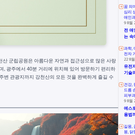
꿈 의
심리 
애인과
9 8월 
전 애
는 속
과학
전자 
22 8월
된 강천산 군립공원은 아름다운 자연과 접근성으로 많은 사랑
유전자
며, 광주에서 40분 거리에 위치해 있어 방문하기 편리하
기술의
보, 주변 관광지까지 강천산의 모든 것을 완벽하게 즐길 수
건강
드름 
피부과
9 8월 
에스로
용법
길몽
몽
닭