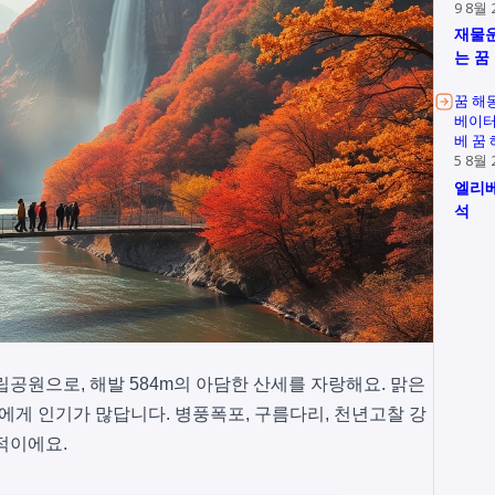
9 8월 
재물운
는 꿈
꿈 해
베이터
베 꿈
5 8월 
엘리베
석
립공원으로, 해발 584m의 아담한 산세를 자랑해요. 맑은
에게 인기가 많답니다. 병풍폭포, 구름다리, 천년고찰 강
적이에요.