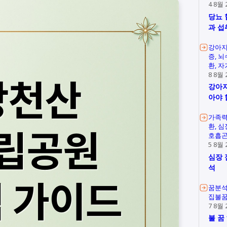
4 8월 
당뇨 
과 섭
강아지
증
뇌
환
자
8 8월 
강아지
아야 
가족
환
심
호흡
5 8월 
심장 
석
꿈분
집불
7 8월 
불 꿈