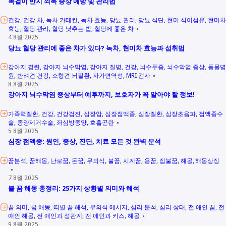
목걸이 반지 쇠독 증상 예방 및 관리법
건강
건강 차
녹차 카테킨
녹차 효능
당뇨 관리
당뇨 식단
현미 식이섬유
현미차
효능
혈당 관리
혈당 낮추는 법
혈당에 좋은 차
4 8월 2025
당뇨 혈당 관리에 좋은 차가 있다? 녹차, 현미차 효능과 섭취법
강아지 경련
강아지 뇌수막염
강아지 질병
건강
뇌수두증
뇌수막염 증상
동물병
원
반려견 건강
소형견 뇌질환
자가면역성
MRI 검사
8 8월 2025
강아지 뇌수막염 증상부터 예후까지, 보호자가 꼭 알아야 할 정보!
가족력질환
건강
건강검진
심장암
심장점액종
심장질환
심장초음파
점액종수
술
종양제거수술
좌심방종양
호흡곤란
5 8월 2025
심장 점액종: 원인, 증상, 진단, 치료 모든 것 완벽 분석
꿈분석
꿈해몽
난로꿈
돈꿈
무의식
불꿈
시계꿈
용꿈
집불꿈
해몽
해몽상징
7 8월 2025
불 꿈 해몽 총정리: 25가지 상황별 의미와 해석
꿈 의미
꿈 해몽
띠별 꿈 해석
무의식 메시지
심리 분석
심리 상태
전 애인 꿈
전
애인 해몽
전 애인과 성관계
전 애인과 키스
해몽
9 8월 2025