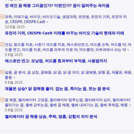
전 애인 꿈 해몽 그리움인가? 미련인가? 꿈이 알려주는 속마음
과학
미래기술
바이오
바이오기술
생명과학
유전병
유전자 가위
유전자 치
료
CRISPR
CRISPR-Cas9
22 8월 2025
유전자 가위, CRISPR-Cas9: 미래를 바꾸는 바이오 기술의 현재와 미래
건강
등드름 치료
사춘기 여드름 치료
에스로반연고
여드름 손독
여드름 약
여
드름 연고
여드름 치료
여드름 피부과 치료 약
여드름약
피부과에서 쓰는 약
9 8월 2025
에스로반 연고: 모낭염, 여드름 효과부터 부작용, 사용법까지
길몽
꿈 분석
꿈 상징
꿈해몽
닭 꿈
닭 꿈 의미
닭 꿈해몽
닭똥 꿈
재물운
해몽
흉몽
9 8월 2025
재물운 상승? 닭 꿈해몽 풀이: 잡는 꿈, 죽이는 꿈, 쪼는 꿈 분석
꿈 해몽
엘리베이터 고장꿈
엘리베이터 멈추는꿈
엘리베이터 심리
엘리베이터
올라가는 꿈
엘베 갇히는꿈
엘베 꿈 해몽
엘베 내려가는 꿈
엘베 추락꿈
해몽
5 8월 2025
엘리베이터 꿈 해몽 상승, 추락, 멈춤, 갇힘의 의미 분석