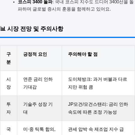
코스피 3400 돌파
: 국내 코스피 지수도 드디어 3400선을 돌
파하며 글로벌 증시의 훈풍을 함께하고 있어요.
📊 시장 전망 및 주의사항
구
긍정적 요인
주의해야 할 점
분
시
연준 금리 인하
도이체방크: 과거 버블과 다르
장
기대감
지만 위험 큼
투
기술주 성장 기
JP모건/모건스탠리: 금리 인하
자
대
속도에 따른 조정 가능성
국
미·중 틱톡 합의,
관세 압박 속 제조업 지수 급