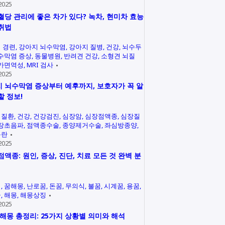
2025
혈당 관리에 좋은 차가 있다? 녹차, 현미차 효능
취법
 경련
강아지 뇌수막염
강아지 질병
건강
뇌수두
수막염 증상
동물병원
반려견 건강
소형견 뇌질
가면역성
MRI 검사
2025
 뇌수막염 증상부터 예후까지, 보호자가 꼭 알
할 정보!
력질환
건강
건강검진
심장암
심장점액종
심장질
장초음파
점액종수술
종양제거수술
좌심방종양
곤란
2025
점액종: 원인, 증상, 진단, 치료 모든 것 완벽 분
석
꿈해몽
난로꿈
돈꿈
무의식
불꿈
시계꿈
용꿈
꿈
해몽
해몽상징
2025
 해몽 총정리: 25가지 상황별 의미와 해석