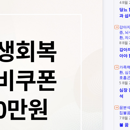
4 8월 
당뇨 
과 섭
강아지
증
뇌
환
자
8 8월 
강아지
아야 
가족
환
심
호흡
5 8월 
심장 
석
꿈분
집불
7 8월 
불 꿈