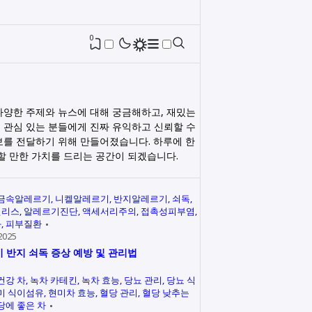
0
다양한 주제와 뉴스에 대해 궁금해하고, 재밌는
 관심 있는 분들에게 진짜 유익하고 신뢰할 수
보를 전달하기 위해 만들어졌습니다. 하루에 한
릭할 만한 가치를 드리는 공간이 되겠습니다.
금속알레르기
니켈알레르기
반지알레르기
쇠독
인리스
알레르기진단
액세서리주의
접촉성피부염
과
피부질환
2025
 반지 쇠독 증상 예방 및 관리법
건강 차
녹차 카테킨
녹차 효능
당뇨 관리
당뇨 식
미 식이섬유
현미차 효능
혈당 관리
혈당 낮추는
당에 좋은 차