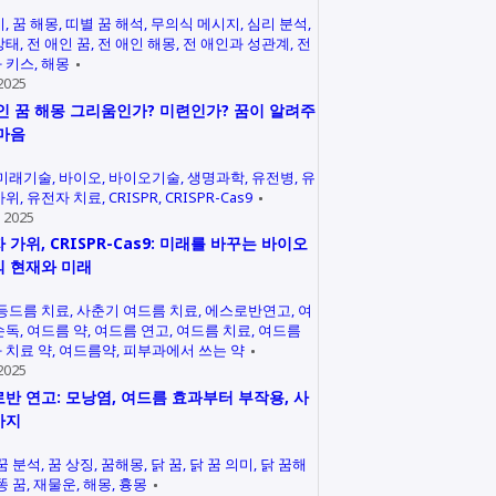
미
꿈 해몽
띠별 꿈 해석
무의식 메시지
심리 분석
상태
전 애인 꿈
전 애인 해몽
전 애인과 성관계
전
 키스
해몽
2025
인 꿈 해몽 그리움인가? 미련인가? 꿈이 알려주
마음
미래기술
바이오
바이오기술
생명과학
유전병
유
가위
유전자 치료
CRISPR
CRISPR-Cas9
 2025
 가위, CRISPR-Cas9: 미래를 바꾸는 바이오
 현재와 미래
등드름 치료
사춘기 여드름 치료
에스로반연고
여
손독
여드름 약
여드름 연고
여드름 치료
여드름
 치료 약
여드름약
피부과에서 쓰는 약
2025
반 연고: 모낭염, 여드름 효과부터 부작용, 사
까지
꿈 분석
꿈 상징
꿈해몽
닭 꿈
닭 꿈 의미
닭 꿈해
똥 꿈
재물운
해몽
흉몽