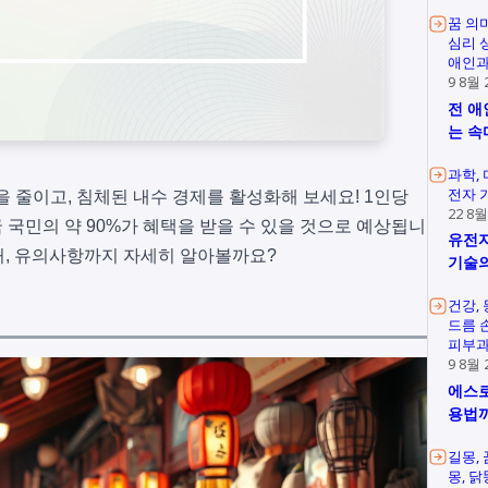
꿈 의
심리 
애인과
9 8월 
전 애
는 속
과학
전자 
 줄이고, 침체된 내수 경제를 활성화해 보세요! 1인당
22 8월
 국민의 약 90%가 혜택을 받을 수 있을 것으로 예상됩니
유전자
용처, 유의사항까지 자세히 알아볼까요?
기술의
리
건강
드름 
피부과
9 8월 
에스로
용법
길몽
몽
닭