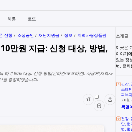
해몽
로또
폰 신청
소상공인
재난지원금
정보
지역사랑상품권
소개글
0만원 지급: 신청 대상, 방법,
이곳은 
이야기에
있는 정
번, 클
득 하위 90% 대상. 신청 방법(온라인/오프라인), 사용처(지역사
 정보를 총정리했습니다.
건강
스테
피부
2 8월 
목걸이
건강
단
현
법
혈