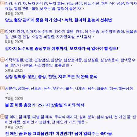
건강
건강 차
녹차 카테킨
녹차 효능
당뇨 관리
당뇨 식단
현미 식이섬유
현미차
효능
혈당 관리
혈당 낮추는 법
혈당에 좋은 차
4 8월 2025
당뇨 혈당 관리에 좋은 차가 있다? 녹차, 현미차 효능과 섭취법
강아지 경련
강아지 뇌수막염
강아지 질병
건강
뇌수두증
뇌수막염 증상
동물병
원
반려견 건강
소형견 뇌질환
자가면역성
MRI 검사
8 8월 2025
강아지 뇌수막염 증상부터 예후까지, 보호자가 꼭 알아야 할 정보!
가족력질환
건강
건강검진
심장암
심장점액종
심장질환
심장초음파
점액종수
술
종양제거수술
좌심방종양
호흡곤란
5 8월 2025
심장 점액종: 원인, 증상, 진단, 치료 모든 것 완벽 분석
꿈분석
꿈해몽
난로꿈
돈꿈
무의식
불꿈
시계꿈
용꿈
집불꿈
해몽
해몽상징
7 8월 2025
불 꿈 해몽 총정리: 25가지 상황별 의미와 해석
꿈 의미
꿈 해몽
띠별 꿈 해석
무의식 메시지
심리 분석
심리 상태
전 애인 꿈
전
애인 해몽
전 애인과 성관계
전 애인과 키스
해몽
9 8월 2025
전 애인 꿈 해몽 그리움인가? 미련인가? 꿈이 알려주는 속마음