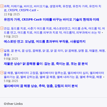
과학
미래기술
바이오
바이오기술
생명과학
유전병
유전자 가위
유전자 치
료
CRISPR
CRISPR-Cas9
22 8월 2025
유전자 가위, CRISPR-Cas9: 미래를 바꾸는 바이오 기술의 현재와 미래
건강
등드름 치료
사춘기 여드름 치료
에스로반연고
여드름 손독
여드름 약
여
드름 연고
여드름 치료
여드름 피부과 치료 약
여드름약
피부과에서 쓰는 약
9 8월 2025
에스로반 연고: 모낭염, 여드름 효과부터 부작용, 사용법까지
길몽
꿈 분석
꿈 상징
꿈해몽
닭 꿈
닭 꿈 의미
닭 꿈해몽
닭똥 꿈
재물운
해몽
흉몽
9 8월 2025
재물운 상승? 닭 꿈해몽 풀이: 잡는 꿈, 죽이는 꿈, 쪼는 꿈 분석
꿈 해몽
엘리베이터 고장꿈
엘리베이터 멈추는꿈
엘리베이터 심리
엘리베이터
올라가는 꿈
엘베 갇히는꿈
엘베 꿈 해몽
엘베 내려가는 꿈
엘베 추락꿈
해몽
5 8월 2025
엘리베이터 꿈 해몽 상승, 추락, 멈춤, 갇힘의 의미 분석
Other Links