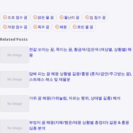
도로 침수 꿈
맑은 물 꿈
물난리 꿈
집 침수 꿈
차량 침수 꿈
폭우 꿈
해몽
흐린 물 꿈
Related Posts
전갈 쏘이는 꿈, 죽이는 꿈, 황금색/검은색 (색상별, 상황별) 해
몽
담배 피는 꿈 해몽 상황별 길몽/흉몽 (혼자/금연/주고받는 꿈),
스트레스 해소 및 재물운
가위 꿈 해몽(가위눌림, 자르는 행위, 상태별 길흉) 해석
부엉이 꿈 해몽(지혜/행운/태몽 상황별 총정리!) 길몽 & 흉몽
심층 분석