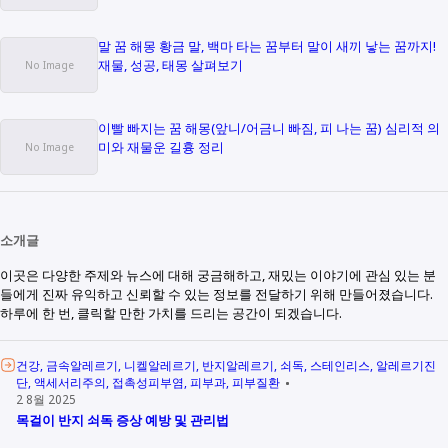
말 꿈 해몽 황금 말, 백마 타는 꿈부터 말이 새끼 낳는 꿈까지!
재물, 성공, 태몽 살펴보기
이빨 빠지는 꿈 해몽(앞니/어금니 빠짐, 피 나는 꿈) 심리적 의
미와 재물운 길흉 정리
소개글
이곳은 다양한 주제와 뉴스에 대해 궁금해하고, 재밌는 이야기에 관심 있는 분
들에게 진짜 유익하고 신뢰할 수 있는 정보를 전달하기 위해 만들어졌습니다.
하루에 한 번, 클릭할 만한 가치를 드리는 공간이 되겠습니다.
건강
금속알레르기
니켈알레르기
반지알레르기
쇠독
스테인리스
알레르기진
단
액세서리주의
접촉성피부염
피부과
피부질환
2 8월 2025
목걸이 반지 쇠독 증상 예방 및 관리법